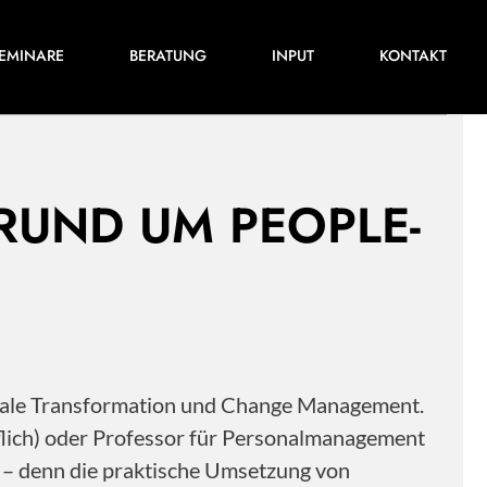
Für ihre nächste Konferenz, ihr nächstes
EMINARE
BERATUNG
INPUT
KONTAKT
Training oder Projekt.
 RUND UM PEOPLE-
itale Transformation und Change Management.
flich) oder Professor für Personalmanagement
s – denn die praktische Umsetzung von