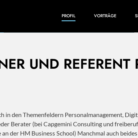
Einblicke in meine Arbeiten und Expertise:
PROFIL
VORTRÄGE
S
Veröffentlichungen, Videos und vieles mehr.
INER UND REFERENT
 ich in den Themenfeldern Personalmanagement, Dig
der Berater (bei Capgemini Consulting und freiberu
ile an der HM Business School) Manchmal auch beide