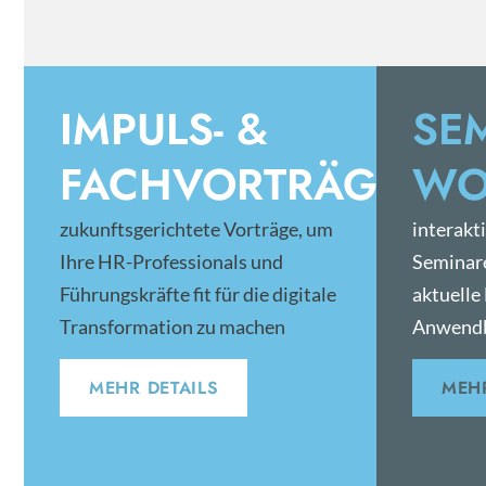
IMPULS- &
SE
FACHVORTRÄGE
WO
zukunftsgerichtete Vorträge, um
interakt
Ihre HR-Professionals und
Seminar
Führungskräfte fit für die digitale
aktuelle
Transformation zu machen
Anwendb
MEHR DETAILS
MEHR