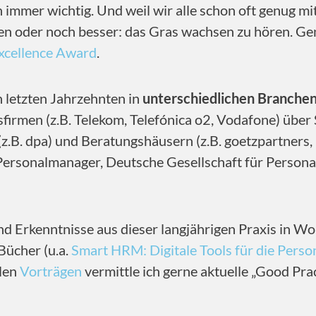
 immer wichtig. Und weil wir alle schon oft genug m
aben oder noch besser: das Gras wachsen zu hören. Ge
xcellence Award
.
n letzten Jahrzehnten in
unterschiedlichen Branchen
irmen (z.B. Telekom, Telefónica o2, Vodafone) über 
(z.B. dpa) und Beratungshäusern (z.B. goetzpartners
 Personalmanager, Deutsche Gesellschaft für Perso
nd Erkenntnisse aus dieser langjährigen Praxis in Wo
Bücher (u.a.
Smart HRM: Digitale Tools für die Perso
elen
Vorträgen
vermittle ich gerne aktuelle „Good Pra