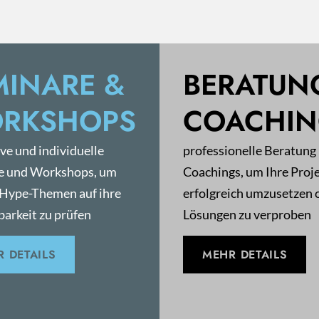
MINARE &
BERATUN
RKSHOPS
COACHI
ive und individuelle
professionelle Beratung
e und Workshops, um
Coachings, um Ihre Proj
 Hype-Themen auf ihre
erfolgreich umzusetzen 
arkeit zu prüfen
Lösungen zu verproben
 DETAILS
MEHR DETAILS