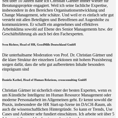
Seit über 10 Jahren habe ich Christian Gärtner immer wieder für
Beratungsprojekte engagiert. Weil ich seine fachliche Expertise,
insbesondere in den Bereichen Organisationsentwicklung und
Change Management, sehr schätze. Und weil er es einfach sehr gut
versteht mit allen Beteiligten und Betroffenen auf Augenhöhe zu
kommunizieren. Er schafft ein angenehmes und effektives
Arbeitsklima sowohl auf Ebene des Senior Managements bzw. der
Geschäftsführung als auch bei den Fachexperten.
Sven Richter, Head of HR,
GoodMills Deutschland
GmbH
Die unterhaltsame Moderation von Prof. Dr. Christian Gärtner und
die klare Struktur der einzelnen Lektionen mit hohem Praxisbezug
sorgen dafür, dass die sehr gut aufbereiteten Inhalte besonders
einprägsam sind
Daniela Kathol, Head of Human Relations, crossconsulting GmbH
Christian Gärtner ist sicherlich einer der besten Experten, wenn es
um Künstliche Intelligenz im Human Resource Management oder
moderne Personalarbeit im Allgemeinen geht. Er kennt sowohl die
Praxis, insbesondere die HR Start-up-Szene im DACH-Raum, als
auch die wissenschaftlichen Hintergründe. So kann er Trends, Use
Cases und Anbieter sehr fundiert einschätzen. Ich arbeite seit über 5