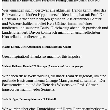
Bernd Eidel, HR Director, Canon Production Printing Germany GmbH & Co. KG.
Wer jemanden sucht, der zwar alle aktuellen Trends kennt, aber das
Relevante vom bloßen Hype unterscheiden kann, hat mit Prof. Dr.
Christian Gärtner den richtigen gefunden. Als erfahrener Berater
und Wissenschaftler, arbeitet Herr Gärtner immer auf einer
fundierten und sauberen Basis. Gleichzeitig aber auch praxisnah und
kundenorientiert. Davon konnte ich mich in unterschiedlichsten
Konstellationen überzeugen.
Martin Köhler, Leiter Ausbildung Siemens Mobility GmbH
Great inspiration! Thanks so much for this impulse!
Michael Kellerer, Head of IT, limango (A member of the otto group)
Wir haben diese Weiterbildung für unser Team dazugeholt, um eine
profunde Basis zum Thema Change Management zu schaffen. Der
Facettenreichtum und die Tiefe des Wissens von Prof. Gärtner
transportiert sich in jeder Sequenz.
Stella Krüger, Beratungsleiterin VBLP GmbH
Wir wurden über eine Empfehlung auf Herrn Gärtner aufmerksam –