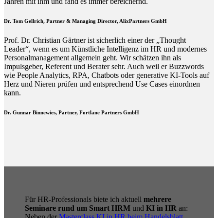
Jahren mit ihm und fand es immer bereichernd.
Dr. Tom Gellrich, Partner & Managing Director, AlixPartners GmbH
Prof. Dr. Christian Gärtner ist sicherlich einer der „Thought
Leader“, wenn es um Künstliche Intelligenz im HR und modernes
Personalmanagement allgemein geht. Wir schätzen ihn als
Impulsgeber, Referent und Berater sehr. Auch weil er Buzzwords
wie People Analytics, RPA, Chatbots oder generative KI-Tools auf
Herz und Nieren prüfen und entsprechend Use Cases einordnen
kann.
Dr. Gunnar Binnewies, Partner, Fortlane Partners GmbH
Für HR-Professionals biete ich aktuell
mehrere
Seminare rund um Smart HRM
und
KI in HR
an:
Neben der
Masterclass KI in HR beim Handelsblatt