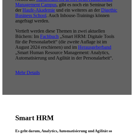
Management Campus
, gibt es noch ein Seminar bei
der
Haufe-Akademie
und ein weiteres an der
Digethic
Business School
. Auch Inhouse-Trainings können
angefragt werden.
Vertieft werden diese Themen in zwei aktuellen
Büchern: Im
Fachbuch
„Smart HRM: Digitale Tools
für die Personalarbeit“ (die zweite Auflage ist im
August 2024 erschienen) und im
Herausgeberband
„Smart Human Resource Management: Analytics,
Automatisierung und Agilität in der Personalarbeit“.
Mehr Details
Smart HRM
Es geht darum, Analytics, Automatisierung und Agilität so