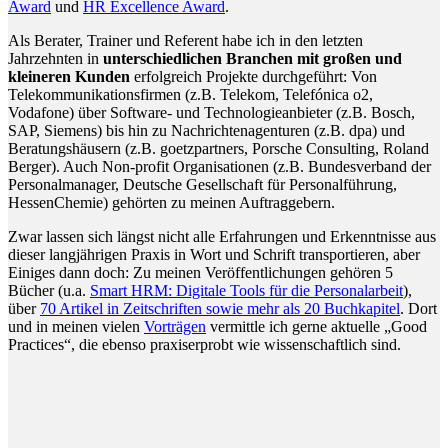
Award
und
HR Excellence Award
.
Als Berater, Trainer und Referent habe ich in den letzten
Jahrzehnten in
unterschiedlichen Branchen mit großen und
kleineren Kunden
erfolgreich Projekte durchgeführt: Von
Telekommunikationsfirmen (z.B. Telekom, Telefónica o2,
Vodafone) über Software- und Technologieanbieter (z.B. Bosch,
SAP, Siemens) bis hin zu Nachrichtenagenturen (z.B. dpa) und
Beratungshäusern (z.B. goetzpartners, Porsche Consulting, Roland
Berger). Auch Non-profit Organisationen (z.B. Bundesverband der
Personalmanager, Deutsche Gesellschaft für Personalführung,
HessenChemie) gehörten zu meinen Auftraggebern.
Zwar lassen sich längst nicht alle Erfahrungen und Erkenntnisse aus
dieser langjährigen Praxis in Wort und Schrift transportieren, aber
Einiges dann doch: Zu meinen Veröffentlichungen gehören 5
Bücher (u.a.
Smart HRM: Digitale Tools für die Personalarbeit
),
über
70 Artikel in Zeitschriften sowie mehr als 20 Buchkapitel
. Dort
und in meinen vielen
Vorträgen
vermittle ich gerne aktuelle „Good
Practices“, die ebenso praxiserprobt wie wissenschaftlich sind.