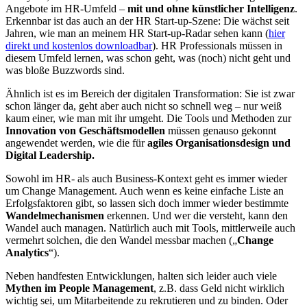
Angebote im HR-Umfeld –
mit und ohne künstlicher Intelligenz
.
Erkennbar ist das auch an der HR Start-up-Szene: Die wächst seit
Jahren, wie man an meinem HR Start-up-Radar sehen kann (
hier
direkt und kostenlos downloadbar
). HR Professionals müssen in
diesem Umfeld lernen, was schon geht, was (noch) nicht geht und
was bloße Buzzwords sind.
Ähnlich ist es im Bereich der digitalen Transformation: Sie ist zwar
schon länger da, geht aber auch nicht so schnell weg – nur weiß
kaum einer, wie man mit ihr umgeht. Die Tools und Methoden zur
Innovation von Geschäftsmodellen
müssen genauso gekonnt
angewendet werden, wie die für
agiles Organisationsdesign und
Digital Leadership.
Sowohl im HR- als auch Business-Kontext geht es immer wieder
um Change Management. Auch wenn es keine einfache Liste an
Erfolgsfaktoren gibt, so lassen sich doch immer wieder bestimmte
Wandelmechanismen
erkennen. Und wer die versteht, kann den
Wandel auch managen. Natürlich auch mit Tools, mittlerweile auch
vermehrt solchen, die den Wandel messbar machen („
Change
Analytics
“).
Neben handfesten Entwicklungen, halten sich leider auch viele
Mythen im People Management
, z.B. dass Geld nicht wirklich
wichtig sei, um Mitarbeitende zu rekrutieren und zu binden. Oder