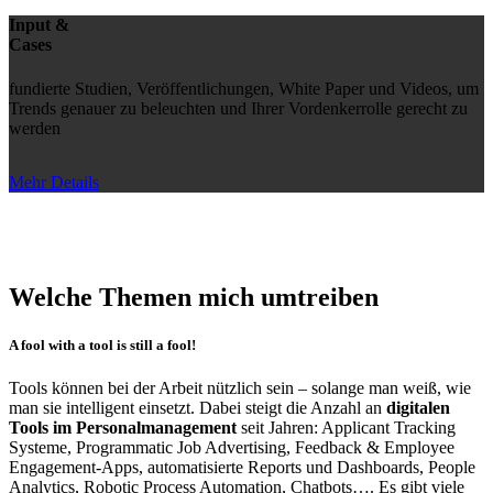
Input &
Cases
fundierte Studien, Veröffentlichungen, White Paper und Videos, um
Trends genauer zu beleuchten und Ihrer Vordenkerrolle gerecht zu
werden
Mehr Details
Welche Themen mich umtreiben
A fool with a tool is still a fool!
Tools können bei der Arbeit nützlich sein – solange man weiß, wie
man sie intelligent einsetzt. Dabei steigt die Anzahl an
digitalen
Tools im Personalmanagement
seit Jahren: Applicant Tracking
Systeme, Programmatic Job Advertising, Feedback & Employee
Engagement-Apps, automatisierte Reports und Dashboards, People
Analytics, Robotic Process Automation, Chatbots…. Es gibt viele