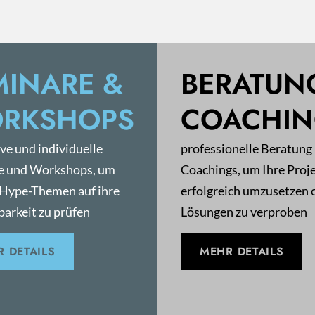
MINARE &
BERATUN
RKSHOPS
COACHI
ive und individuelle
professionelle Beratung
e und Workshops, um
Coachings, um Ihre Proj
 Hype-Themen auf ihre
erfolgreich umzusetzen 
arkeit zu prüfen
Lösungen zu verproben
 DETAILS
MEHR DETAILS