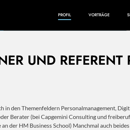
Einblicke in meine Arbeiten und Expertise:
PROFIL
VORTRÄGE
S
Veröffentlichungen, Videos und vieles mehr.
INER UND REFERENT
 ich in den Themenfeldern Personalmanagement, Dig
der Berater (bei Capgemini Consulting und freiberu
ile an der HM Business School) Manchmal auch beide