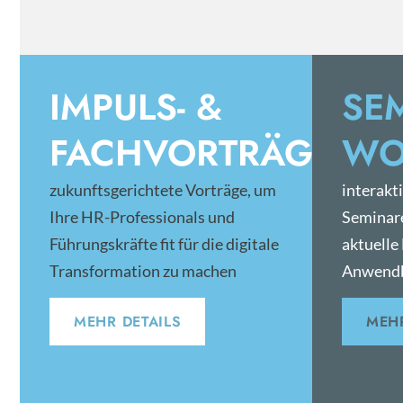
IMPULS- &
SE
FACHVORTRÄGE
WO
zukunftsgerichtete Vorträge, um
interakt
Ihre HR-Professionals und
Seminar
Führungskräfte fit für die digitale
aktuelle
Transformation zu machen
Anwendb
MEHR DETAILS
MEHR