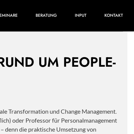
Für ihre nächste Konferenz, ihr nächstes
EMINARE
BERATUNG
INPUT
KONTAKT
Training oder Projekt.
 RUND UM PEOPLE-
itale Transformation und Change Management.
flich) oder Professor für Personalmanagement
s – denn die praktische Umsetzung von