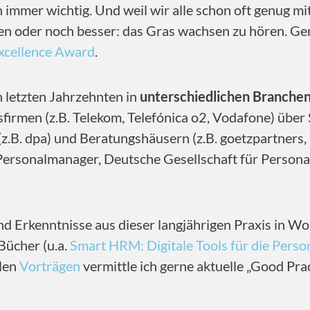
 immer wichtig. Und weil wir alle schon oft genug m
aben oder noch besser: das Gras wachsen zu hören. Ge
xcellence Award
.
n letzten Jahrzehnten in
unterschiedlichen Branchen
irmen (z.B. Telekom, Telefónica o2, Vodafone) über 
(z.B. dpa) und Beratungshäusern (z.B. goetzpartners
 Personalmanager, Deutsche Gesellschaft für Perso
nd Erkenntnisse aus dieser langjährigen Praxis in Wo
Bücher (u.a.
Smart HRM: Digitale Tools für die Perso
elen
Vorträgen
vermittle ich gerne aktuelle „Good Pra