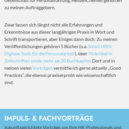
Gesellschaft für Personalführung, HessenChemie) gehörten
zu meinen Auftraggebern.
Zwar lassen sich längst nicht alle Erfahrungen und
Erkenntnisse aus dieser langjährigen Praxis in Wort und
Schrift transportieren, aber Einiges dann doch: Zu meinen
Veröffentlichungen gehören 5 Bücher (u.a.
Smart HRM:
Digitale Tools für die Personalarbeit
), über
70 Artikel in
Zeitschriften sowie mehr als 20 Buchkapitel
. Dort und in
meinen vielen
Vorträgen
vermittle ich gerne aktuelle „Good
Practices“, die ebenso praxiserprobt wie wissenschaftlich
sind.
IMPULS- & FACHVORTRÄGE
zukunftsgerichtete Vorträge, um Ihre HR-Professionals und