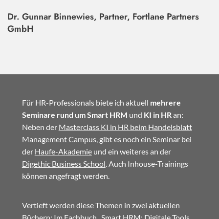
Dr. Gunnar Binnewies, Partner, Fortlane Partners
GmbH
Für HR-Professionals biete ich aktuell
mehrere
Seminare rund um Smart HRM
und
KI in HR
an:
Neben der
Masterclass KI in HR beim Handelsblatt
Management Campus
, gibt es noch ein Seminar bei
der
Haufe-Akademie
und ein weiteres an der
Digethic Business School
. Auch Inhouse-Trainings
können angefragt werden.
Vertieft werden diese Themen in zwei aktuellen
Büchern: Im
Fachbuch
„Smart HRM: Digitale Tools