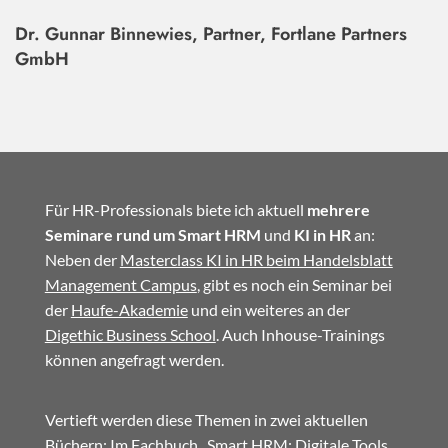
Dr. Gunnar Binnewies, Partner, Fortlane Partners
GmbH
Für HR-Professionals biete ich aktuell
mehrere
Seminare rund um Smart HRM
und
KI in HR
an:
Neben der
Masterclass KI in HR beim Handelsblatt
Management Campus
, gibt es noch ein Seminar bei
der
Haufe-Akademie
und ein weiteres an der
Digethic Business School
. Auch Inhouse-Trainings
können angefragt werden.
Vertieft werden diese Themen in zwei aktuellen
Büchern: Im
Fachbuch
„Smart HRM: Digitale Tools