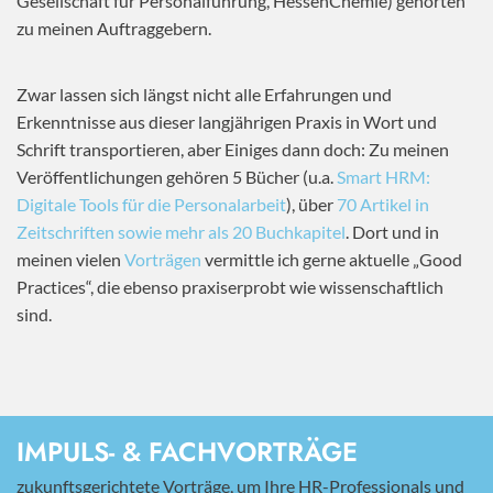
Gesellschaft für Personalführung, HessenChemie) gehörten
zu meinen Auftraggebern.
Zwar lassen sich längst nicht alle Erfahrungen und
Erkenntnisse aus dieser langjährigen Praxis in Wort und
Schrift transportieren, aber Einiges dann doch: Zu meinen
Veröffentlichungen gehören 5 Bücher (u.a.
Smart HRM:
Digitale Tools für die Personalarbeit
), über
70 Artikel in
Zeitschriften sowie mehr als 20 Buchkapitel
. Dort und in
meinen vielen
Vorträgen
vermittle ich gerne aktuelle „Good
Practices“, die ebenso praxiserprobt wie wissenschaftlich
sind.
IMPULS- & FACHVORTRÄGE
zukunftsgerichtete Vorträge, um Ihre HR-Professionals und