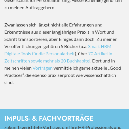
Gesellschaft für Personalführung, HessenChemie) gehörten
zu meinen Auftraggebern.
Zwar lassen sich längst nicht alle Erfahrungen und
Erkenntnisse aus dieser langjährigen Praxis in Wort und
Schrift transportieren, aber Einiges dann doch: Zu meinen
Veröffentlichungen gehören 5 Bücher (u.a.
Smart HRM:
Digitale Tools für die Personalarbeit
), über
70 Artikel in
Zeitschriften sowie mehr als 20 Buchkapitel
. Dort und in
meinen vielen
Vorträgen
vermittle ich gerne aktuelle „Good
Practices“, die ebenso praxiserprobt wie wissenschaftlich
sind.
IMPULS- & FACHVORTRÄGE
zukunftsgerichtete Vorträge, um Ihre HR-Professionals und