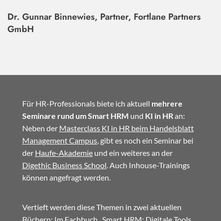
Dr. Gunnar Binnewies, Partner, Fortlane Partners
GmbH
Für HR-Professionals biete ich aktuell
mehrere
Seminare rund um Smart HRM
und
KI in HR
an:
Neben der
Masterclass KI in HR beim Handelsblatt
Management Campus
, gibt es noch ein Seminar bei
der
Haufe-Akademie
und ein weiteres an der
Digethic Business School
. Auch Inhouse-Trainings
können angefragt werden.
Vertieft werden diese Themen in zwei aktuellen
Büchern: Im
Fachbuch
„Smart HRM: Digitale Tools