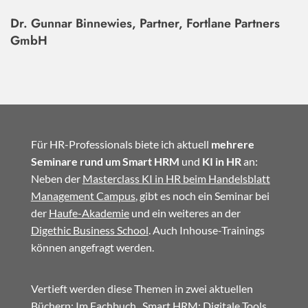
Dr. Gunnar Binnewies, Partner, Fortlane Partners
GmbH
Für HR-Professionals biete ich aktuell
mehrere
Seminare rund um Smart HRM
und
KI in HR
an:
Neben der
Masterclass KI in HR beim Handelsblatt
Management Campus
, gibt es noch ein Seminar bei
der
Haufe-Akademie
und ein weiteres an der
Digethic Business School
. Auch Inhouse-Trainings
können angefragt werden.
Vertieft werden diese Themen in zwei aktuellen
Büchern: Im
Fachbuch
„Smart HRM: Digitale Tools