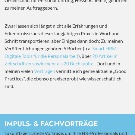
Gesellschaft für Personalführung, HessenChemie) gehörten
zu meinen Auftraggebern.
Zwar lassen sich längst nicht alle Erfahrungen und
Erkenntnisse aus dieser langjährigen Praxis in Wort und
Schrift transportieren, aber Einiges dann doch: Zu meinen
Veröffentlichungen gehören 5 Bücher (u.a.
Smart HRM:
Digitale Tools für die Personalarbeit
), über
70 Artikel in
Zeitschriften sowie mehr als 20 Buchkapitel
. Dort und in
meinen vielen
Vorträgen
vermittle ich gerne aktuelle „Good
Practices“, die ebenso praxiserprobt wie wissenschaftlich
sind.
IMPULS- & FACHVORTRÄGE
zukunftsgerichtete Vorträge, um Ihre HR-Professionals und