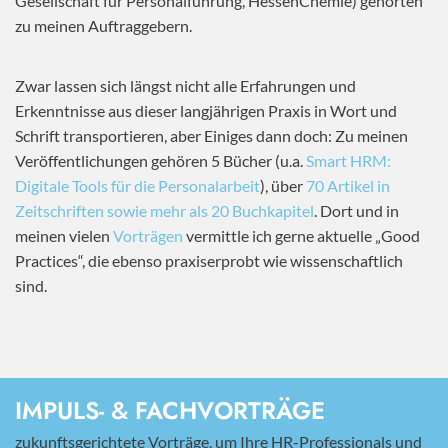
Gesellschaft für Personalführung, HessenChemie) gehörten
zu meinen Auftraggebern.
Zwar lassen sich längst nicht alle Erfahrungen und
Erkenntnisse aus dieser langjährigen Praxis in Wort und
Schrift transportieren, aber Einiges dann doch: Zu meinen
Veröffentlichungen gehören 5 Bücher (u.a.
Smart HRM:
Digitale Tools für die Personalarbeit
), über
70 Artikel in
Zeitschriften sowie mehr als 20 Buchkapitel
. Dort und in
meinen vielen
Vorträgen
vermittle ich gerne aktuelle „Good
Practices“, die ebenso praxiserprobt wie wissenschaftlich
sind.
IMPULS- & FACHVORTRÄGE
zukunftsgerichtete Vorträge, um Ihre HR-Professionals und