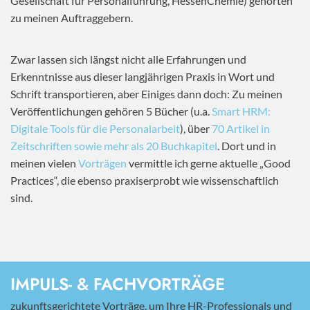
Gesellschaft für Personalführung, HessenChemie) gehörten
zu meinen Auftraggebern.
Zwar lassen sich längst nicht alle Erfahrungen und
Erkenntnisse aus dieser langjährigen Praxis in Wort und
Schrift transportieren, aber Einiges dann doch: Zu meinen
Veröffentlichungen gehören 5 Bücher (u.a.
Smart HRM:
Digitale Tools für die Personalarbeit
), über
70 Artikel in
Zeitschriften sowie mehr als 20 Buchkapitel
. Dort und in
meinen vielen
Vorträgen
vermittle ich gerne aktuelle „Good
Practices“, die ebenso praxiserprobt wie wissenschaftlich
sind.
IMPULS- & FACHVORTRÄGE
zukunftsgerichtete Vorträge, um Ihre HR-Professionals und