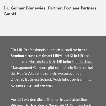
Dr. Gunnar Binnewies, Partner, Fortlane Partners
GmbH
Für HR-Professionals biete ich aktuell
mehrere
Seminare rund um Smart HRM
und
KI in HR
an:
Neben der
Masterclass KI in HR beim Handelsblatt
Management Campus
, gibt es noch ein Seminar bei
der
Haufe-Akademie
und ein weiteres an der
Digethic Business School
. Auch Inhouse-Trainings
können angefragt werden.
Vertieft werden diese Themen in zwei aktuellen
Büchern: Im
Fachbuch
„Smart HRM: Digitale Tools