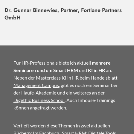
Dr. Gunnar Binnewies, Partner, Fortlane Partners
GmbH
Für HR-Professionals biete ich aktuell
mehrere
Seminare rund um Smart HRM
und
KI in HR
an:
Neben der
Masterclass KI in HR beim Handelsblatt
Management Campus
, gibt es noch ein Seminar bei
der
Haufe-Akademie
und ein weiteres an der
Digethic Business School
. Auch Inhouse-Trainings
können angefragt werden.
Vertieft werden diese Themen in zwei aktuellen
Büchern: Im
Fachbuch
„Smart HRM: Digitale Tools