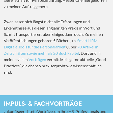
Gesellschaft für Personalführung, HessenChemie) gehörten
zu meinen Auftraggebern.
Zwar lassen sich längst nicht alle Erfahrungen und
Erkenntnisse aus dieser langjährigen Praxis in Wort und
Schrift transportieren, aber Einiges dann doch: Zu meinen
Veröffentlichungen gehören 5 Bücher (u.a.
Smart HRM:
Digitale Tools für die Personalarbeit
), über
70 Artikel in
Zeitschriften sowie mehr als 20 Buchkapitel
. Dort und in
meinen vielen
Vorträgen
vermittle ich gerne aktuelle „Good
Practices“, die ebenso praxiserprobt wie wissenschaftlich
sind.
IMPULS- & FACHVORTRÄGE
zukunftsgerichtete Vorträge, um Ihre HR-Professionals und