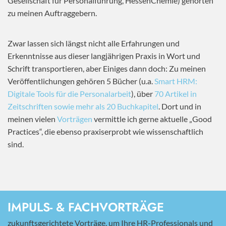
Gesellschaft für Personalführung, HessenChemie) gehörten
zu meinen Auftraggebern.
Zwar lassen sich längst nicht alle Erfahrungen und
Erkenntnisse aus dieser langjährigen Praxis in Wort und
Schrift transportieren, aber Einiges dann doch: Zu meinen
Veröffentlichungen gehören 5 Bücher (u.a.
Smart HRM:
Digitale Tools für die Personalarbeit
), über
70 Artikel in
Zeitschriften sowie mehr als 20 Buchkapitel
. Dort und in
meinen vielen
Vorträgen
vermittle ich gerne aktuelle „Good
Practices“, die ebenso praxiserprobt wie wissenschaftlich
sind.
IMPULS- & FACHVORTRÄGE
zukunftsgerichtete Vorträge, um Ihre HR-Professionals und