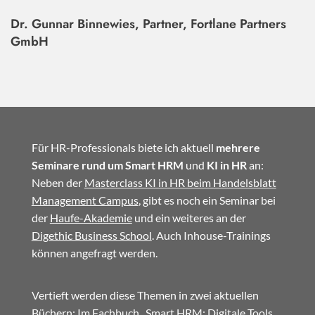
Dr. Gunnar Binnewies, Partner, Fortlane Partners
GmbH
Für HR-Professionals biete ich aktuell
mehrere
Seminare rund um Smart HRM
und
KI in HR
an:
Neben der
Masterclass KI in HR beim Handelsblatt
Management Campus
, gibt es noch ein Seminar bei
der
Haufe-Akademie
und ein weiteres an der
Digethic Business School
. Auch Inhouse-Trainings
können angefragt werden.
Vertieft werden diese Themen in zwei aktuellen
Büchern: Im
Fachbuch
„Smart HRM: Digitale Tools