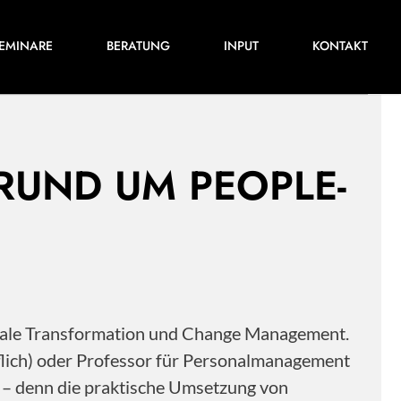
Für ihre nächste Konferenz, ihr nächstes
EMINARE
BERATUNG
INPUT
KONTAKT
Training oder Projekt.
 RUND UM PEOPLE-
itale Transformation und Change Management.
flich) oder Professor für Personalmanagement
s – denn die praktische Umsetzung von