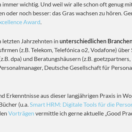
 immer wichtig. Und weil wir alle schon oft genug m
aben oder noch besser: das Gras wachsen zu hören. Ge
xcellence Award
.
n letzten Jahrzehnten in
unterschiedlichen Branchen
irmen (z.B. Telekom, Telefónica o2, Vodafone) über 
(z.B. dpa) und Beratungshäusern (z.B. goetzpartners
 Personalmanager, Deutsche Gesellschaft für Perso
nd Erkenntnisse aus dieser langjährigen Praxis in Wo
Bücher (u.a.
Smart HRM: Digitale Tools für die Perso
elen
Vorträgen
vermittle ich gerne aktuelle „Good Pra