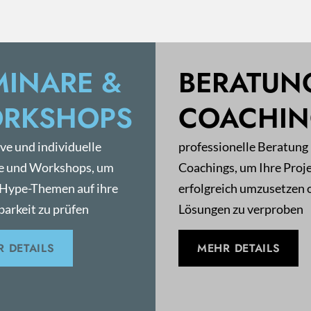
MINARE &
BERATUN
RKSHOPS
COACHI
ive und individuelle
professionelle Beratung
e und Workshops, um
Coachings, um Ihre Proj
 Hype-Themen auf ihre
erfolgreich umzusetzen 
arkeit zu prüfen
Lösungen zu verproben
 DETAILS
MEHR DETAILS