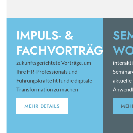
IMPULS- &
SE
FACHVORTRÄGE
WO
zukunftsgerichtete Vorträge, um
interakt
Ihre HR-Professionals und
Seminar
Führungskräfte fit für die digitale
aktuelle
Transformation zu machen
Anwendb
MEHR DETAILS
MEHR