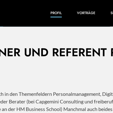
Einblicke in meine Arbeiten und Expertise:
PROFIL
VORTRÄGE
S
Veröffentlichungen, Videos und vieles mehr.
INER UND REFERENT
 ich in den Themenfeldern Personalmanagement, Dig
der Berater (bei Capgemini Consulting und freiberu
ile an der HM Business School) Manchmal auch beide