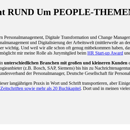
eferent RUND Um PEOPLE-THEME
dern Personalmanagement, Digitale Transformation und Change Managem
sonalmanagement und Digitalisierung der Arbeitswelt (mittlerweile an
wichtig. Und weil wir alle schon oft genug mitbekommen haben, dass W
möglicht mir meine Rolle als Jurymitglied beim
HR Start-up Award
un
 in
unterschiedlichen Branchen mit großen und kleineren Kunden
e
gieanbieter (z.B. Bosch, SAP, Siemens) bis hin zu Nachrichtenagentur
Bundesverband der Personalmanager, Deutsche Gesellschaft für Person
dieser langjährigen Praxis in Wort und Schrift transportieren, aber Ein
n Zeitschriften sowie mehr als 20 Buchkapitel
. Dort und in meinen viel