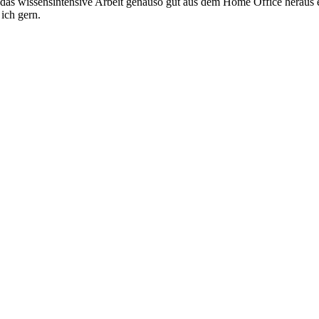
s wissensintensive Arbeit genauso gut aus dem Home Office heraus erl
 ich gern.