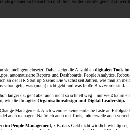
rends genauer zu beleuchten und Ihrer Vordenkerrolle gerecht zu werd
 sie intelligent einsetzt. Dabei steigt die Anzahl an
digitalen Tools 
s, automatisierte Reports und Dashboards, People Analytics, Roboti
auch an der HR Start-up-Szene: Die wächst seit Jahren, wie man an me
as schon geht, was (noch) nicht geht und was bloße Buzzwords sind.
 schon länger da, geht aber auch nicht so schnell weg – nur weiß kaum 
, wie die für
agiles Organisationsdesign und Digital Leadership.
hange Management. Auch wenn es keine einfache Liste an Erfolgsfakt
del auch managen. Natürlich auch mit Tools, mittlerweile auch verme
n im People Management
, z.B. dass Geld nicht wirklich wichtig sei