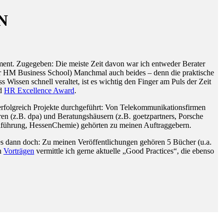
N
ent. Zugegeben: Die meiste Zeit davon war ich entweder Berater
 der HM Business School) Manchmal auch beides – denn die praktische
issen schnell veraltet, ist es wichtig den Finger am Puls der Zeit
d
HR Excellence Award
.
rfolgreich Projekte durchgeführt: Von Telekommunikationsfirmen
en (z.B. dpa) und Beratungshäusern (z.B. goetzpartners, Porsche
alführung, HessenChemie) gehörten zu meinen Auftraggebern.
iges dann doch: Zu meinen Veröffentlichungen gehören 5 Bücher (u.a.
en
Vorträgen
vermittle ich gerne aktuelle „Good Practices“, die ebenso