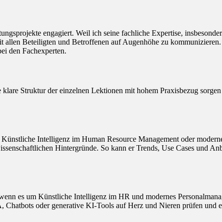
atungsprojekte engagiert. Weil ich seine fachliche Expertise, insbeson
mit allen Beteiligten und Betroffenen auf Augenhöhe zu kommunizieren.
ei den Fachexperten.
 klare Struktur der einzelnen Lektionen mit hohem Praxisbezug sorgen d
 um Künstliche Intelligenz im Human Resource Management oder moderne
nschaftlichen Hintergründe. So kann er Trends, Use Cases und Anbieter
r“, wenn es um Künstliche Intelligenz im HR und modernes Personalmana
, Chatbots oder generative KI-Tools auf Herz und Nieren prüfen und 