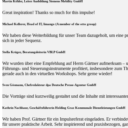
Martin Köhler, Leiter Ausbildung Siemens Mobility GmbH
Great inspiration! Thanks so much for this impulse!
Michael Kellerer, Head of IT, limango (A member of the otto group)
Wir haben diese Weiterbildung für unser Team dazugeholt, um eine p
sich in jeder Sequenz.
Stella Krüger, Beratungsleiterin VBLP GmbH
Wir wurden über eine Empfehlung auf Herrn Gärtner aufmerksam – und 
Führungs- und Steuerungsinstrumente profitiert, insbesondere zum Th
gerade auch in den virtuellen Workshops. Sehr gerne wieder!
Sven Gösmann, Chefredakteur dpa Deutsche Presse-Agentur GmbH
Die Vorträge sind kurzweilig gestaltet und die Inhalte mit interessan
Kathrin Nachbaur, Geschäftsführerin Holding Graz Kommunale Dienstleistungen GmbH
Wir haben Prof. Gärtner für ein Impulsreferat eingeladen. Er verbin
für unsere praktische Arbeit. Sehr inspirierend und praxisbezogen, g