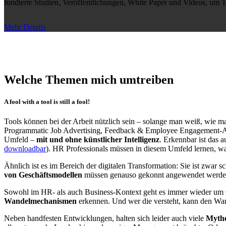
fundierte Studien, Veröffentlichungen, White Paper und Videos, um T
Mehr Details
Welche Themen mich umtreiben
A fool with a tool is still a fool!
Tools können bei der Arbeit nützlich sein – solange man weiß, wie man
Programmatic Job Advertising, Feedback & Employee Engagement-App
Umfeld –
mit und ohne künstlicher Intelligenz
. Erkennbar ist das 
downloadbar
). HR Professionals müssen in diesem Umfeld lernen, w
Ähnlich ist es im Bereich der digitalen Transformation: Sie ist zwar
von Geschäftsmodellen
müssen genauso gekonnt angewendet werden
Sowohl im HR- als auch Business-Kontext geht es immer wieder um C
Wandelmechanismen
erkennen. Und wer die versteht, kann den Wan
Neben handfesten Entwicklungen, halten sich leider auch viele
Mythe