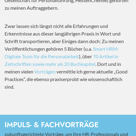
Gesellschaft für Personalführung, HessenChemie) gehörten
zu meinen Auftraggebern.
Zwar lassen sich längst nicht alle Erfahrungen und
Erkenntnisse aus dieser langjährigen Praxis in Wort und
Schrift transportieren, aber Einiges dann doch: Zu meinen
Veröffentlichungen gehören 5 Bücher (u.a.
Smart HRM:
Digitale Tools für die Personalarbeit
), über
70 Artikel in
Zeitschriften sowie mehr als 20 Buchkapitel
. Dort und in
meinen vielen
Vorträgen
vermittle ich gerne aktuelle „Good
Practices“, die ebenso praxiserprobt wie wissenschaftlich
sind.
IMPULS- & FACHVORTRÄGE
zukunftsgerichtete Vorträge, um Ihre HR-Professionals und