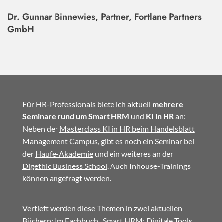
Dr. Gunnar Binnewies, Partner, Fortlane Partners
GmbH
Für HR-Professionals biete ich aktuell
mehrere
Seminare rund um Smart HRM
und
KI in HR
an:
Neben der
Masterclass KI in HR beim Handelsblatt
Management Campus
, gibt es noch ein Seminar bei
der
Haufe-Akademie
und ein weiteres an der
Digethic Business School
. Auch Inhouse-Trainings
können angefragt werden.
Vertieft werden diese Themen in zwei aktuellen
Büchern: Im
Fachbuch
„Smart HRM: Digitale Tools