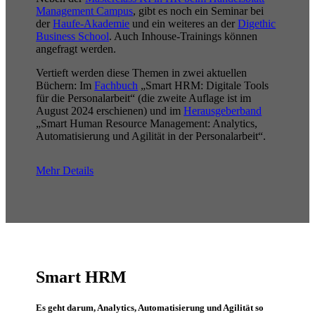
Management Campus
, gibt es noch ein Seminar bei
der
Haufe-Akademie
und ein weiteres an der
Digethic
Business School
. Auch Inhouse-Trainings können
angefragt werden.
Vertieft werden diese Themen in zwei aktuellen
Büchern: Im
Fachbuch
„Smart HRM: Digitale Tools
für die Personalarbeit“ (die zweite Auflage ist im
August 2024 erschienen) und im
Herausgeberband
„Smart Human Resource Management: Analytics,
Automatisierung und Agilität in der Personalarbeit“.
Mehr Details
Smart HRM
Es geht darum, Analytics, Automatisierung und Agilität so