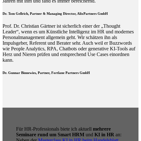
Jahren mit ihm und fand es immer bereichernd.
Dr. Tom Gellrich, Partner & Managing Director, AlixPartners GmbH
Prof. Dr. Christian Gärtner ist sicherlich einer der „Thought
Leader“, wenn es um Künstliche Intelligenz im HR und modernes
Personalmanagement allgemein geht. Wir schätzen ihn als
Impulsgeber, Referent und Berater sehr. Auch weil er Buzzwords
wie People Analytics, RPA, Chatbots oder generative KI-Tools auf
Herz und Nieren prüfen und entsprechend Use Cases einordnen
kann.
Dr. Gunnar Binnewies, Partner, Fortlane Partners GmbH
Für HR-Professionals biete ich aktuell
mehrere
Seminare rund um Smart HRM
und
KI in HR
an:
Neben der
Masterclass KI in HR beim Handelsblatt