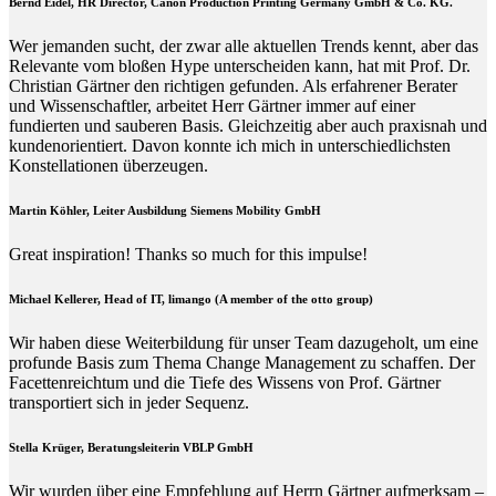
Bernd Eidel, HR Director, Canon Production Printing Germany GmbH & Co. KG.
Wer jemanden sucht, der zwar alle aktuellen Trends kennt, aber das
Relevante vom bloßen Hype unterscheiden kann, hat mit Prof. Dr.
Christian Gärtner den richtigen gefunden. Als erfahrener Berater
und Wissenschaftler, arbeitet Herr Gärtner immer auf einer
fundierten und sauberen Basis. Gleichzeitig aber auch praxisnah und
kundenorientiert. Davon konnte ich mich in unterschiedlichsten
Konstellationen überzeugen.
Martin Köhler, Leiter Ausbildung Siemens Mobility GmbH
Great inspiration! Thanks so much for this impulse!
Michael Kellerer, Head of IT, limango (A member of the otto group)
Wir haben diese Weiterbildung für unser Team dazugeholt, um eine
profunde Basis zum Thema Change Management zu schaffen. Der
Facettenreichtum und die Tiefe des Wissens von Prof. Gärtner
transportiert sich in jeder Sequenz.
Stella Krüger, Beratungsleiterin VBLP GmbH
Wir wurden über eine Empfehlung auf Herrn Gärtner aufmerksam –