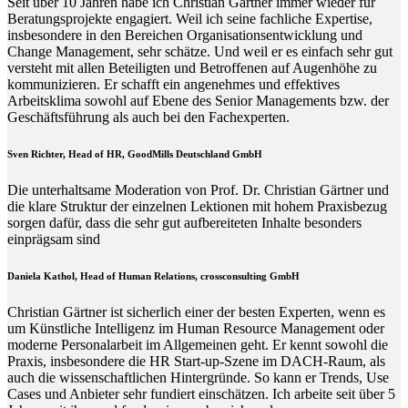
Seit über 10 Jahren habe ich Christian Gärtner immer wieder für
Beratungsprojekte engagiert. Weil ich seine fachliche Expertise,
insbesondere in den Bereichen Organisationsentwicklung und
Change Management, sehr schätze. Und weil er es einfach sehr gut
versteht mit allen Beteiligten und Betroffenen auf Augenhöhe zu
kommunizieren. Er schafft ein angenehmes und effektives
Arbeitsklima sowohl auf Ebene des Senior Managements bzw. der
Geschäftsführung als auch bei den Fachexperten.
Sven Richter, Head of HR,
GoodMills Deutschland
GmbH
Die unterhaltsame Moderation von Prof. Dr. Christian Gärtner und
die klare Struktur der einzelnen Lektionen mit hohem Praxisbezug
sorgen dafür, dass die sehr gut aufbereiteten Inhalte besonders
einprägsam sind
Daniela Kathol, Head of Human Relations, crossconsulting GmbH
Christian Gärtner ist sicherlich einer der besten Experten, wenn es
um Künstliche Intelligenz im Human Resource Management oder
moderne Personalarbeit im Allgemeinen geht. Er kennt sowohl die
Praxis, insbesondere die HR Start-up-Szene im DACH-Raum, als
auch die wissenschaftlichen Hintergründe. So kann er Trends, Use
Cases und Anbieter sehr fundiert einschätzen. Ich arbeite seit über 5