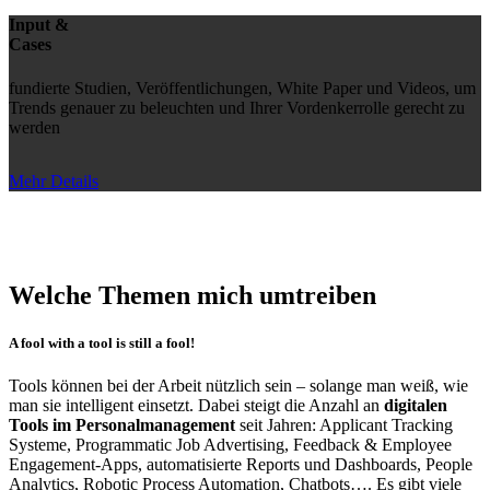
Input &
Cases
fundierte Studien, Veröffentlichungen, White Paper und Videos, um
Trends genauer zu beleuchten und Ihrer Vordenkerrolle gerecht zu
werden
Mehr Details
Welche Themen mich umtreiben
A fool with a tool is still a fool!
Tools können bei der Arbeit nützlich sein – solange man weiß, wie
man sie intelligent einsetzt. Dabei steigt die Anzahl an
digitalen
Tools im Personalmanagement
seit Jahren: Applicant Tracking
Systeme, Programmatic Job Advertising, Feedback & Employee
Engagement-Apps, automatisierte Reports und Dashboards, People
Analytics, Robotic Process Automation, Chatbots…. Es gibt viele