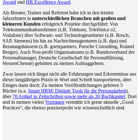
Award
und
HR Excellence Award
.
Als Berater, Trainer und Referent habe ich in den letzten
Jahrzehnten in
unterschiedlichen Branchen mit großen und
kleineren Kunden
erfolgreich Projekte durchgeführt: Von
Telekommunikationsfirmen (z.B. Telekom, Telefónica o2,
Vodafone) über Software- und Technologieanbieter (z.B. Bosch,
SAP, Siemens) bis hin zu Nachrichtenagenturen (z.B. dpa) und
Beratungshäusern (z.B. goetzpartners, Porsche Consulting, Roland
Berger). Auch Non-profit Organisationen (z.B. Bundesverband der
Personalmanager, Deutsche Gesellschaft für Personalführung,
HessenChemie) gehörten zu meinen Auftraggebern.
Zwar lassen sich längst nicht alle Erfahrungen und Erkenntnisse aus
dieser langjährigen Praxis in Wort und Schrift transportieren, aber
Einiges dann doch: Zu meinen Veröffentlichungen gehören 5
Bücher (u.a.
Smart HRM: Digitale Tools für die Personalarbeit
),
über
70 Artikel in Zeitschriften sowie mehr als 20 Buchkapitel
. Dort
und in meinen vielen
Vorträgen
vermittle ich gerne aktuelle „Good
Practices“, die ebenso praxiserprobt wie wissenschaftlich sind.