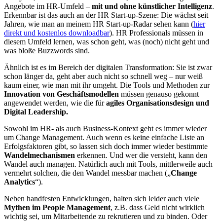
Angebote im HR-Umfeld –
mit und ohne künstlicher Intelligenz
.
Erkennbar ist das auch an der HR Start-up-Szene: Die wächst seit
Jahren, wie man an meinem HR Start-up-Radar sehen kann (
hier
direkt und kostenlos downloadbar
). HR Professionals müssen in
diesem Umfeld lernen, was schon geht, was (noch) nicht geht und
was bloße Buzzwords sind.
Ähnlich ist es im Bereich der digitalen Transformation: Sie ist zwar
schon länger da, geht aber auch nicht so schnell weg – nur weiß
kaum einer, wie man mit ihr umgeht. Die Tools und Methoden zur
Innovation von Geschäftsmodellen
müssen genauso gekonnt
angewendet werden, wie die für
agiles Organisationsdesign und
Digital Leadership.
Sowohl im HR- als auch Business-Kontext geht es immer wieder
um Change Management. Auch wenn es keine einfache Liste an
Erfolgsfaktoren gibt, so lassen sich doch immer wieder bestimmte
Wandelmechanismen
erkennen. Und wer die versteht, kann den
Wandel auch managen. Natürlich auch mit Tools, mittlerweile auch
vermehrt solchen, die den Wandel messbar machen („
Change
Analytics
“).
Neben handfesten Entwicklungen, halten sich leider auch viele
Mythen im People Management
, z.B. dass Geld nicht wirklich
wichtig sei, um Mitarbeitende zu rekrutieren und zu binden. Oder