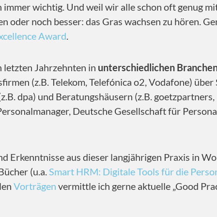
 immer wichtig. Und weil wir alle schon oft genug m
aben oder noch besser: das Gras wachsen zu hören. Ge
xcellence Award
.
n letzten Jahrzehnten in
unterschiedlichen Branchen
irmen (z.B. Telekom, Telefónica o2, Vodafone) über 
(z.B. dpa) und Beratungshäusern (z.B. goetzpartners
 Personalmanager, Deutsche Gesellschaft für Perso
nd Erkenntnisse aus dieser langjährigen Praxis in Wo
Bücher (u.a.
Smart HRM: Digitale Tools für die Perso
elen
Vorträgen
vermittle ich gerne aktuelle „Good Pra