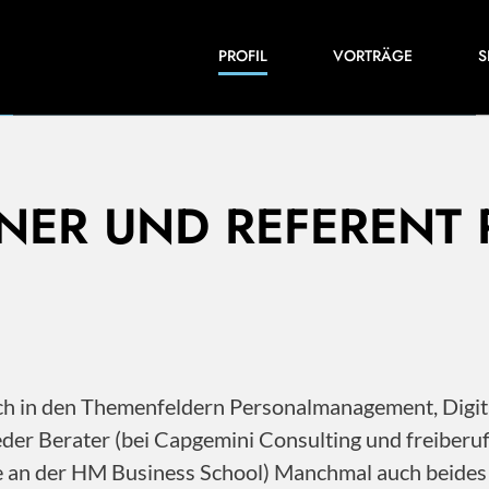
Einblicke in meine Arbeiten und Expertise:
PROFIL
VORTRÄGE
S
Veröffentlichungen, Videos und vieles mehr.
INER UND REFERENT
 ich in den Themenfeldern Personalmanagement, Dig
der Berater (bei Capgemini Consulting und freiberu
ile an der HM Business School) Manchmal auch beide