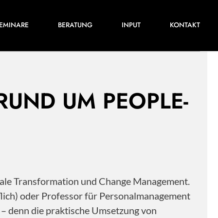
Für ihre nächste Konferenz, ihr nächstes
EMINARE
BERATUNG
INPUT
KONTAKT
Training oder Projekt.
 RUND UM PEOPLE-
itale Transformation und Change Management.
flich) oder Professor für Personalmanagement
s – denn die praktische Umsetzung von