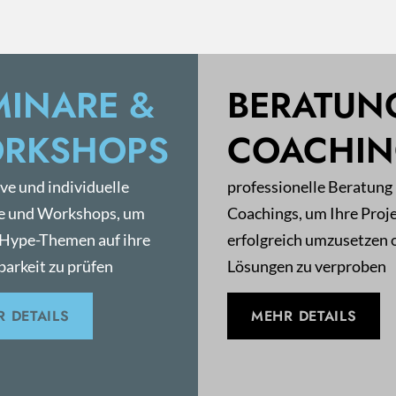
MINARE &
BERATUN
RKSHOPS
COACHI
ive und individuelle
professionelle Beratung
e und Workshops, um
Coachings, um Ihre Proj
 Hype-Themen auf ihre
erfolgreich umzusetzen 
arkeit zu prüfen
Lösungen zu verproben
 DETAILS
MEHR DETAILS