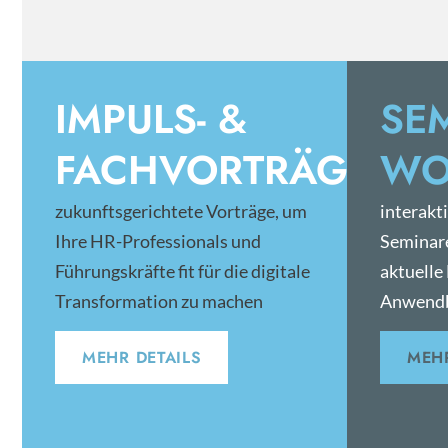
IMPULS- &
SE
FACHVORTRÄGE
WO
zukunftsgerichtete Vorträge, um
interakt
Ihre HR-Professionals und
Seminar
Führungskräfte fit für die digitale
aktuelle
Transformation zu machen
Anwendb
MEHR DETAILS
MEHR