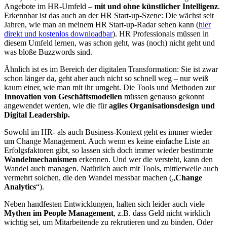
Angebote im HR-Umfeld –
mit und ohne künstlicher Intelligenz
.
Erkennbar ist das auch an der HR Start-up-Szene: Die wächst seit
Jahren, wie man an meinem HR Start-up-Radar sehen kann (
hier
direkt und kostenlos downloadbar
). HR Professionals müssen in
diesem Umfeld lernen, was schon geht, was (noch) nicht geht und
was bloße Buzzwords sind.
Ähnlich ist es im Bereich der digitalen Transformation: Sie ist zwar
schon länger da, geht aber auch nicht so schnell weg – nur weiß
kaum einer, wie man mit ihr umgeht. Die Tools und Methoden zur
Innovation von Geschäftsmodellen
müssen genauso gekonnt
angewendet werden, wie die für
agiles Organisationsdesign und
Digital Leadership.
Sowohl im HR- als auch Business-Kontext geht es immer wieder
um Change Management. Auch wenn es keine einfache Liste an
Erfolgsfaktoren gibt, so lassen sich doch immer wieder bestimmte
Wandelmechanismen
erkennen. Und wer die versteht, kann den
Wandel auch managen. Natürlich auch mit Tools, mittlerweile auch
vermehrt solchen, die den Wandel messbar machen („
Change
Analytics
“).
Neben handfesten Entwicklungen, halten sich leider auch viele
Mythen im People Management
, z.B. dass Geld nicht wirklich
wichtig sei, um Mitarbeitende zu rekrutieren und zu binden. Oder