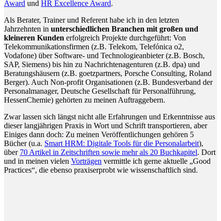
Award
und
HR Excellence Award
.
Als Berater, Trainer und Referent habe ich in den letzten
Jahrzehnten in
unterschiedlichen Branchen mit großen und
kleineren Kunden
erfolgreich Projekte durchgeführt: Von
Telekommunikationsfirmen (z.B. Telekom, Telefónica o2,
Vodafone) über Software- und Technologieanbieter (z.B. Bosch,
SAP, Siemens) bis hin zu Nachrichtenagenturen (z.B. dpa) und
Beratungshäusern (z.B. goetzpartners, Porsche Consulting, Roland
Berger). Auch Non-profit Organisationen (z.B. Bundesverband der
Personalmanager, Deutsche Gesellschaft für Personalführung,
HessenChemie) gehörten zu meinen Auftraggebern.
Zwar lassen sich längst nicht alle Erfahrungen und Erkenntnisse aus
dieser langjährigen Praxis in Wort und Schrift transportieren, aber
Einiges dann doch: Zu meinen Veröffentlichungen gehören 5
Bücher (u.a.
Smart HRM: Digitale Tools für die Personalarbeit
),
über
70 Artikel in Zeitschriften sowie mehr als 20 Buchkapitel
. Dort
und in meinen vielen
Vorträgen
vermittle ich gerne aktuelle „Good
Practices“, die ebenso praxiserprobt wie wissenschaftlich sind.