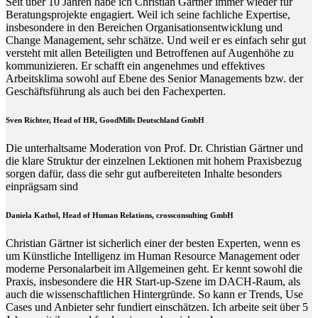
Seit über 10 Jahren habe ich Christian Gärtner immer wieder für
Beratungsprojekte engagiert. Weil ich seine fachliche Expertise,
insbesondere in den Bereichen Organisationsentwicklung und
Change Management, sehr schätze. Und weil er es einfach sehr gut
versteht mit allen Beteiligten und Betroffenen auf Augenhöhe zu
kommunizieren. Er schafft ein angenehmes und effektives
Arbeitsklima sowohl auf Ebene des Senior Managements bzw. der
Geschäftsführung als auch bei den Fachexperten.
Sven Richter, Head of HR,
GoodMills Deutschland
GmbH
Die unterhaltsame Moderation von Prof. Dr. Christian Gärtner und
die klare Struktur der einzelnen Lektionen mit hohem Praxisbezug
sorgen dafür, dass die sehr gut aufbereiteten Inhalte besonders
einprägsam sind
Daniela Kathol, Head of Human Relations, crossconsulting GmbH
Christian Gärtner ist sicherlich einer der besten Experten, wenn es
um Künstliche Intelligenz im Human Resource Management oder
moderne Personalarbeit im Allgemeinen geht. Er kennt sowohl die
Praxis, insbesondere die HR Start-up-Szene im DACH-Raum, als
auch die wissenschaftlichen Hintergründe. So kann er Trends, Use
Cases und Anbieter sehr fundiert einschätzen. Ich arbeite seit über 5