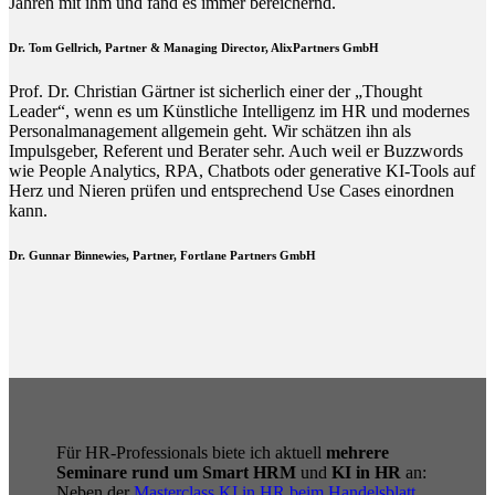
Jahren mit ihm und fand es immer bereichernd.
Dr. Tom Gellrich, Partner & Managing Director, AlixPartners GmbH
Prof. Dr. Christian Gärtner ist sicherlich einer der „Thought
Leader“, wenn es um Künstliche Intelligenz im HR und modernes
Personalmanagement allgemein geht. Wir schätzen ihn als
Impulsgeber, Referent und Berater sehr. Auch weil er Buzzwords
wie People Analytics, RPA, Chatbots oder generative KI-Tools auf
Herz und Nieren prüfen und entsprechend Use Cases einordnen
kann.
Dr. Gunnar Binnewies, Partner, Fortlane Partners GmbH
Für HR-Professionals biete ich aktuell
mehrere
Seminare rund um Smart HRM
und
KI in HR
an:
Neben der
Masterclass KI in HR beim Handelsblatt