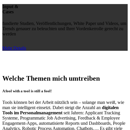
Input &
Cases
fundierte Studien, Veröffentlichungen, White Paper und Videos, um
Trends genauer zu beleuchten und Ihrer Vordenkerrolle gerecht zu
werden
Mehr Details
Welche Themen mich umtreiben
A fool with a tool is still a fool!
Tools können bei der Arbeit nützlich sein – solange man weiß, wie
man sie intelligent einsetzt. Dabei steigt die Anzahl an
digitalen
Tools im Personalmanagement
seit Jahren: Applicant Tracking
Systeme, Programmatic Job Advertising, Feedback & Employee
Engagement-Apps, automatisierte Reports und Dashboards, People
Analytics, Robotic Process Automation, Chatbots…. Es gibt viele