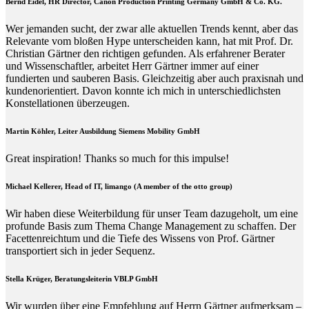
Bernd Eidel, HR Director, Canon Production Printing Germany GmbH & Co. KG.
Wer jemanden sucht, der zwar alle aktuellen Trends kennt, aber das
Relevante vom bloßen Hype unterscheiden kann, hat mit Prof. Dr.
Christian Gärtner den richtigen gefunden. Als erfahrener Berater
und Wissenschaftler, arbeitet Herr Gärtner immer auf einer
fundierten und sauberen Basis. Gleichzeitig aber auch praxisnah und
kundenorientiert. Davon konnte ich mich in unterschiedlichsten
Konstellationen überzeugen.
Martin Köhler, Leiter Ausbildung Siemens Mobility GmbH
Great inspiration! Thanks so much for this impulse!
Michael Kellerer, Head of IT, limango (A member of the otto group)
Wir haben diese Weiterbildung für unser Team dazugeholt, um eine
profunde Basis zum Thema Change Management zu schaffen. Der
Facettenreichtum und die Tiefe des Wissens von Prof. Gärtner
transportiert sich in jeder Sequenz.
Stella Krüger, Beratungsleiterin VBLP GmbH
Wir wurden über eine Empfehlung auf Herrn Gärtner aufmerksam –