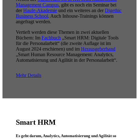
Management Campus
, gibt es noch ein Seminar bei
der
Haufe-Akademie
und ein weiteres an der
Digethic
Business School
. Auch Inhouse-Trainings können
angefragt werden.
Vertieft werden diese Themen in zwei aktuellen
Büchern: Im
Fachbuch
„Smart HRM: Digitale Tools
für die Personalarbeit“ (die zweite Auflage ist im
August 2024 erschienen) und im
Herausgeberband
„Smart Human Resource Management: Analytics,
Automatisierung und Agilität in der Personalarbeit“.
Mehr Details
Smart HRM
Es geht darum, Analytics, Automatisierung und Agilität so