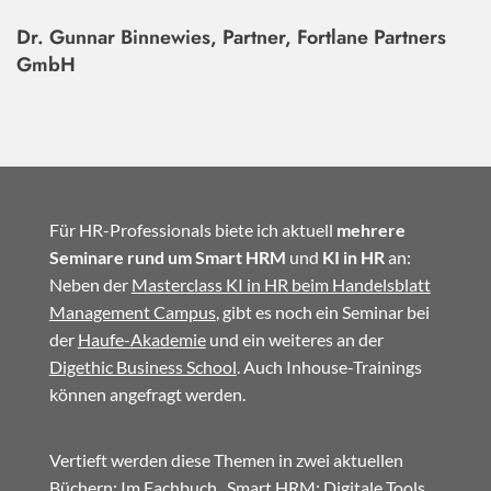
Dr. Gunnar Binnewies, Partner, Fortlane Partners
GmbH
Für HR-Professionals biete ich aktuell
mehrere
Seminare rund um Smart HRM
und
KI in HR
an:
Neben der
Masterclass KI in HR beim Handelsblatt
Management Campus
, gibt es noch ein Seminar bei
der
Haufe-Akademie
und ein weiteres an der
Digethic Business School
. Auch Inhouse-Trainings
können angefragt werden.
Vertieft werden diese Themen in zwei aktuellen
Büchern: Im
Fachbuch
„Smart HRM: Digitale Tools