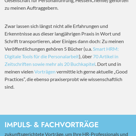
Gesellschaft für Personalführung, HessenChemie) gehörten
zu meinen Auftraggebern.
Zwar lassen sich längst nicht alle Erfahrungen und
Erkenntnisse aus dieser langjährigen Praxis in Wort und
Schrift transportieren, aber Einiges dann doch: Zu meinen
Veröffentlichungen gehören 5 Bücher (u.a.
Smart HRM:
Digitale Tools für die Personalarbeit
), über
70 Artikel in
Zeitschriften sowie mehr als 20 Buchkapitel
. Dort und in
meinen vielen
Vorträgen
vermittle ich gerne aktuelle „Good
Practices“, die ebenso praxiserprobt wie wissenschaftlich
sind.
IMPULS- & FACHVORTRÄGE
zukunftsgerichtete Vorträge, um Ihre HR-Professionals und