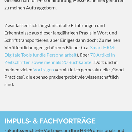
Gesellschaft für Personalführung, HessenChemie) gehörten
zu meinen Auftraggebern.
Zwar lassen sich längst nicht alle Erfahrungen und
Erkenntnisse aus dieser langjährigen Praxis in Wort und
Schrift transportieren, aber Einiges dann doch: Zu meinen
Veröffentlichungen gehören 5 Bücher (u.a.
Smart HRM:
Digitale Tools für die Personalarbeit
), über
70 Artikel in
Zeitschriften sowie mehr als 20 Buchkapitel
. Dort und in
meinen vielen
Vorträgen
vermittle ich gerne aktuelle „Good
Practices“, die ebenso praxiserprobt wie wissenschaftlich
sind.
IMPULS- & FACHVORTRÄGE
zukunftsgerichtete Vorträge, um Ihre HR-Professionals und