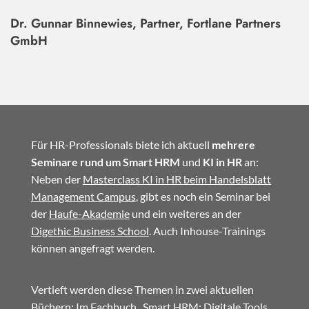
Dr. Gunnar Binnewies, Partner, Fortlane Partners
GmbH
Für HR-Professionals biete ich aktuell
mehrere
Seminare rund um Smart HRM
und
KI in HR
an:
Neben der
Masterclass KI in HR beim Handelsblatt
Management Campus
, gibt es noch ein Seminar bei
der
Haufe-Akademie
und ein weiteres an der
Digethic Business School
. Auch Inhouse-Trainings
können angefragt werden.
Vertieft werden diese Themen in zwei aktuellen
Büchern: Im
Fachbuch
„Smart HRM: Digitale Tools