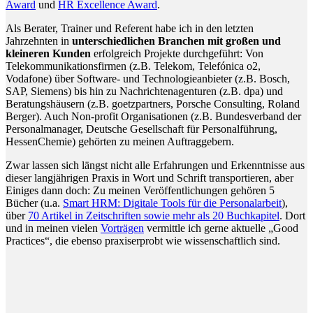
Award
und
HR Excellence Award
.
Als Berater, Trainer und Referent habe ich in den letzten
Jahrzehnten in
unterschiedlichen Branchen mit großen und
kleineren Kunden
erfolgreich Projekte durchgeführt: Von
Telekommunikationsfirmen (z.B. Telekom, Telefónica o2,
Vodafone) über Software- und Technologieanbieter (z.B. Bosch,
SAP, Siemens) bis hin zu Nachrichtenagenturen (z.B. dpa) und
Beratungshäusern (z.B. goetzpartners, Porsche Consulting, Roland
Berger). Auch Non-profit Organisationen (z.B. Bundesverband der
Personalmanager, Deutsche Gesellschaft für Personalführung,
HessenChemie) gehörten zu meinen Auftraggebern.
Zwar lassen sich längst nicht alle Erfahrungen und Erkenntnisse aus
dieser langjährigen Praxis in Wort und Schrift transportieren, aber
Einiges dann doch: Zu meinen Veröffentlichungen gehören 5
Bücher (u.a.
Smart HRM: Digitale Tools für die Personalarbeit
),
über
70 Artikel in Zeitschriften sowie mehr als 20 Buchkapitel
. Dort
und in meinen vielen
Vorträgen
vermittle ich gerne aktuelle „Good
Practices“, die ebenso praxiserprobt wie wissenschaftlich sind.