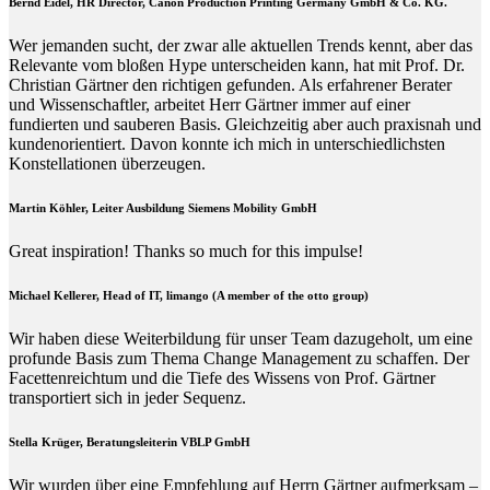
Bernd Eidel, HR Director, Canon Production Printing Germany GmbH & Co. KG.
Wer jemanden sucht, der zwar alle aktuellen Trends kennt, aber das
Relevante vom bloßen Hype unterscheiden kann, hat mit Prof. Dr.
Christian Gärtner den richtigen gefunden. Als erfahrener Berater
und Wissenschaftler, arbeitet Herr Gärtner immer auf einer
fundierten und sauberen Basis. Gleichzeitig aber auch praxisnah und
kundenorientiert. Davon konnte ich mich in unterschiedlichsten
Konstellationen überzeugen.
Martin Köhler, Leiter Ausbildung Siemens Mobility GmbH
Great inspiration! Thanks so much for this impulse!
Michael Kellerer, Head of IT, limango (A member of the otto group)
Wir haben diese Weiterbildung für unser Team dazugeholt, um eine
profunde Basis zum Thema Change Management zu schaffen. Der
Facettenreichtum und die Tiefe des Wissens von Prof. Gärtner
transportiert sich in jeder Sequenz.
Stella Krüger, Beratungsleiterin VBLP GmbH
Wir wurden über eine Empfehlung auf Herrn Gärtner aufmerksam –