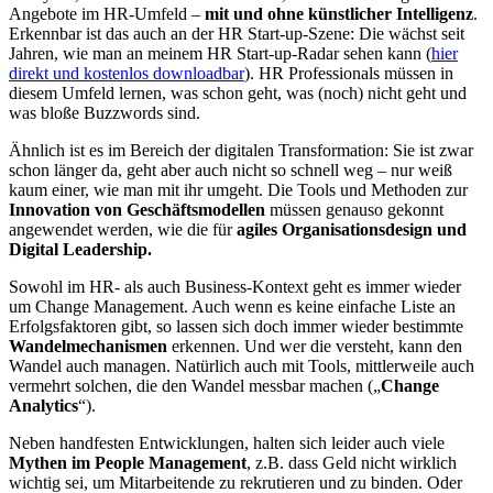
Angebote im HR-Umfeld –
mit und ohne künstlicher Intelligenz
.
Erkennbar ist das auch an der HR Start-up-Szene: Die wächst seit
Jahren, wie man an meinem HR Start-up-Radar sehen kann (
hier
direkt und kostenlos downloadbar
). HR Professionals müssen in
diesem Umfeld lernen, was schon geht, was (noch) nicht geht und
was bloße Buzzwords sind.
Ähnlich ist es im Bereich der digitalen Transformation: Sie ist zwar
schon länger da, geht aber auch nicht so schnell weg – nur weiß
kaum einer, wie man mit ihr umgeht. Die Tools und Methoden zur
Innovation von Geschäftsmodellen
müssen genauso gekonnt
angewendet werden, wie die für
agiles Organisationsdesign und
Digital Leadership.
Sowohl im HR- als auch Business-Kontext geht es immer wieder
um Change Management. Auch wenn es keine einfache Liste an
Erfolgsfaktoren gibt, so lassen sich doch immer wieder bestimmte
Wandelmechanismen
erkennen. Und wer die versteht, kann den
Wandel auch managen. Natürlich auch mit Tools, mittlerweile auch
vermehrt solchen, die den Wandel messbar machen („
Change
Analytics
“).
Neben handfesten Entwicklungen, halten sich leider auch viele
Mythen im People Management
, z.B. dass Geld nicht wirklich
wichtig sei, um Mitarbeitende zu rekrutieren und zu binden. Oder