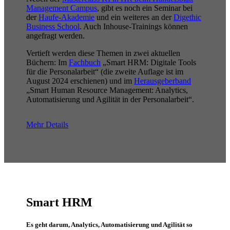
Management Campus
, gibt es noch ein Seminar bei
der
Haufe-Akademie
und ein weiteres an der
Digethic
Business School
. Auch Inhouse-Trainings können
angefragt werden.
Vertieft werden diese Themen in zwei aktuellen
Büchern: Im
Fachbuch
„Smart HRM: Digitale Tools
für die Personalarbeit“ (die zweite Auflage ist im
August 2024 erschienen) und im
Herausgeberband
„Smart Human Resource Management: Analytics,
Automatisierung und Agilität in der Personalarbeit“.
Mehr Details
Smart HRM
Es geht darum, Analytics, Automatisierung und Agilität so