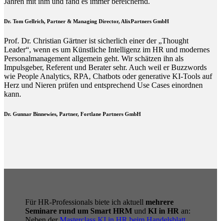
Jahren mit ihm und fand es immer bereichernd.
Dr. Tom Gellrich, Partner & Managing Director, AlixPartners GmbH
Prof. Dr. Christian Gärtner ist sicherlich einer der „Thought
Leader“, wenn es um Künstliche Intelligenz im HR und modernes
Personalmanagement allgemein geht. Wir schätzen ihn als
Impulsgeber, Referent und Berater sehr. Auch weil er Buzzwords
wie People Analytics, RPA, Chatbots oder generative KI-Tools auf
Herz und Nieren prüfen und entsprechend Use Cases einordnen
kann.
Dr. Gunnar Binnewies, Partner, Fortlane Partners GmbH
Für HR-Professionals biete ich aktuell
mehrere
Seminare rund um Smart HRM
und
KI in HR
an:
Neben der
Masterclass KI in HR beim Handelsblatt