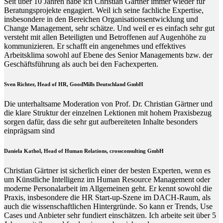
Seit über 10 Jahren habe ich Christian Gärtner immer wieder für
Beratungsprojekte engagiert. Weil ich seine fachliche Expertise,
insbesondere in den Bereichen Organisationsentwicklung und
Change Management, sehr schätze. Und weil er es einfach sehr gut
versteht mit allen Beteiligten und Betroffenen auf Augenhöhe zu
kommunizieren. Er schafft ein angenehmes und effektives
Arbeitsklima sowohl auf Ebene des Senior Managements bzw. der
Geschäftsführung als auch bei den Fachexperten.
Sven Richter, Head of HR,
GoodMills Deutschland
GmbH
Die unterhaltsame Moderation von Prof. Dr. Christian Gärtner und
die klare Struktur der einzelnen Lektionen mit hohem Praxisbezug
sorgen dafür, dass die sehr gut aufbereiteten Inhalte besonders
einprägsam sind
Daniela Kathol, Head of Human Relations, crossconsulting GmbH
Christian Gärtner ist sicherlich einer der besten Experten, wenn es
um Künstliche Intelligenz im Human Resource Management oder
moderne Personalarbeit im Allgemeinen geht. Er kennt sowohl die
Praxis, insbesondere die HR Start-up-Szene im DACH-Raum, als
auch die wissenschaftlichen Hintergründe. So kann er Trends, Use
Cases und Anbieter sehr fundiert einschätzen. Ich arbeite seit über 5