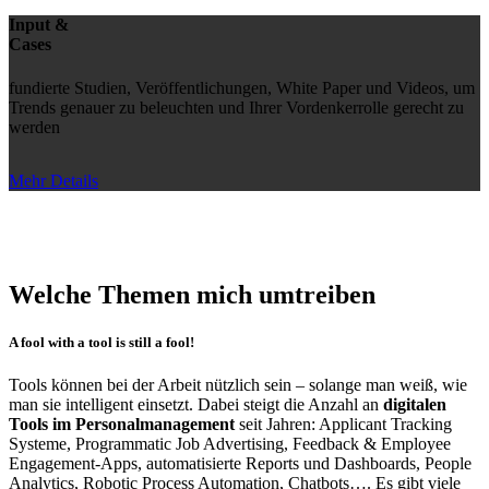
Input &
Cases
fundierte Studien, Veröffentlichungen, White Paper und Videos, um
Trends genauer zu beleuchten und Ihrer Vordenkerrolle gerecht zu
werden
Mehr Details
Welche Themen mich umtreiben
A fool with a tool is still a fool!
Tools können bei der Arbeit nützlich sein – solange man weiß, wie
man sie intelligent einsetzt. Dabei steigt die Anzahl an
digitalen
Tools im Personalmanagement
seit Jahren: Applicant Tracking
Systeme, Programmatic Job Advertising, Feedback & Employee
Engagement-Apps, automatisierte Reports und Dashboards, People
Analytics, Robotic Process Automation, Chatbots…. Es gibt viele