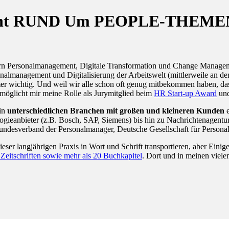
eferent RUND Um PEOPLE-THEME
dern Personalmanagement, Digitale Transformation und Change Managem
sonalmanagement und Digitalisierung der Arbeitswelt (mittlerweile an
wichtig. Und weil wir alle schon oft genug mitbekommen haben, dass W
möglicht mir meine Rolle als Jurymitglied beim
HR Start-up Award
un
 in
unterschiedlichen Branchen mit großen und kleineren Kunden
e
gieanbieter (z.B. Bosch, SAP, Siemens) bis hin zu Nachrichtenagentur
Bundesverband der Personalmanager, Deutsche Gesellschaft für Person
dieser langjährigen Praxis in Wort und Schrift transportieren, aber Ein
n Zeitschriften sowie mehr als 20 Buchkapitel
. Dort und in meinen viel