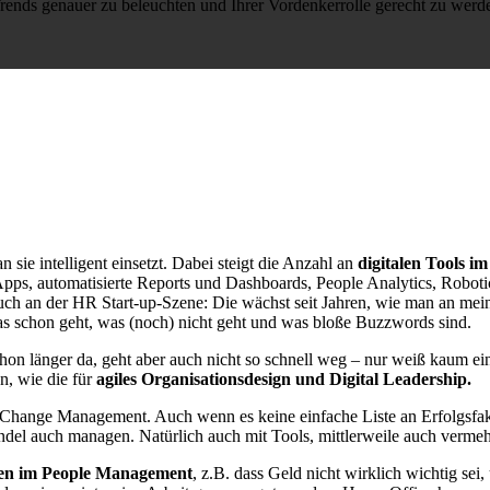
rends genauer zu beleuchten und Ihrer Vordenkerrolle gerecht zu werd
 sie intelligent einsetzt. Dabei steigt die Anzahl an
digitalen Tools 
s, automatisierte Reports und Dashboards, People Analytics, Roboti
auch an der HR Start-up-Szene: Die wächst seit Jahren, wie man an me
as schon geht, was (noch) nicht geht und was bloße Buzzwords sind.
 schon länger da, geht aber auch nicht so schnell weg – nur weiß kaum 
, wie die für
agiles Organisationsdesign und Digital Leadership.
hange Management. Auch wenn es keine einfache Liste an Erfolgsfakt
del auch managen. Natürlich auch mit Tools, mittlerweile auch verme
n im People Management
, z.B. dass Geld nicht wirklich wichtig sei