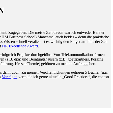
N
ent. Zugegeben: Die meiste Zeit davon war ich entweder Berater
 der HM Business School) Manchmal auch beides – denn die praktische
issen schnell veraltet, ist es wichtig den Finger am Puls der Zeit
d
HR Excellence Award
.
rfolgreich Projekte durchgeführt: Von Telekommunikationsfirmen
en (z.B. dpa) und Beratungshäusern (z.B. goetzpartners, Porsche
alführung, HessenChemie) gehörten zu meinen Auftraggebern.
iges dann doch: Zu meinen Veröffentlichungen gehören 5 Bücher (u.a.
en
Vorträgen
vermittle ich gerne aktuelle „Good Practices“, die ebenso