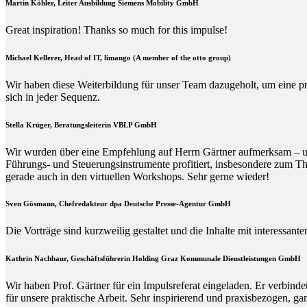
Martin Köhler, Leiter Ausbildung Siemens Mobility GmbH
Great inspiration! Thanks so much for this impulse!
Michael Kellerer, Head of IT, limango (A member of the otto group)
Wir haben diese Weiterbildung für unser Team dazugeholt, um eine p
sich in jeder Sequenz.
Stella Krüger, Beratungsleiterin VBLP GmbH
Wir wurden über eine Empfehlung auf Herrn Gärtner aufmerksam – und 
Führungs- und Steuerungsinstrumente profitiert, insbesondere zum Th
gerade auch in den virtuellen Workshops. Sehr gerne wieder!
Sven Gösmann, Chefredakteur dpa Deutsche Presse-Agentur GmbH
Die Vorträge sind kurzweilig gestaltet und die Inhalte mit interessan
Kathrin Nachbaur, Geschäftsführerin Holding Graz Kommunale Dienstleistungen GmbH
Wir haben Prof. Gärtner für ein Impulsreferat eingeladen. Er verbin
für unsere praktische Arbeit. Sehr inspirierend und praxisbezogen, g