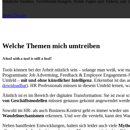
fundierte Studien, Veröffentlichungen, White Paper und Videos, um T
Mehr Details
Welche Themen mich umtreiben
A fool with a tool is still a fool!
Tools können bei der Arbeit nützlich sein – solange man weiß, wie man
Programmatic Job Advertising, Feedback & Employee Engagement-App
Umfeld –
mit und ohne künstlicher Intelligenz
. Erkennbar ist das 
downloadbar
). HR Professionals müssen in diesem Umfeld lernen, w
Ähnlich ist es im Bereich der digitalen Transformation: Sie ist zwar
von Geschäftsmodellen
müssen genauso gekonnt angewendet werden
Sowohl im HR- als auch Business-Kontext geht es immer wieder um C
Wandelmechanismen
erkennen. Und wer die versteht, kann den Wan
Neben handfesten Entwicklungen, halten sich leider auch viele
Mythe