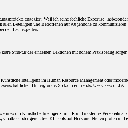
atungsprojekte engagiert. Weil ich seine fachliche Expertise, insbeson
mit allen Beteiligten und Betroffenen auf Augenhöhe zu kommunizieren.
ei den Fachexperten.
 klare Struktur der einzelnen Lektionen mit hohem Praxisbezug sorgen d
 um Künstliche Intelligenz im Human Resource Management oder moderne
nschaftlichen Hintergründe. So kann er Trends, Use Cases und Anbieter
r“, wenn es um Künstliche Intelligenz im HR und modernes Personalmana
, Chatbots oder generative KI-Tools auf Herz und Nieren prüfen und 