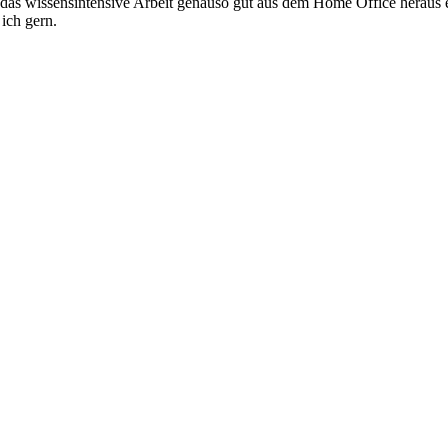
s wissensintensive Arbeit genauso gut aus dem Home Office heraus erl
 ich gern.