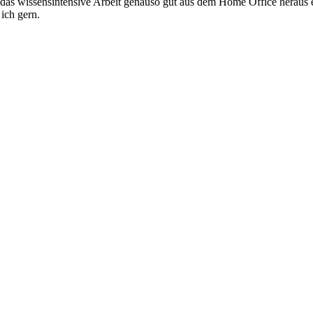
s wissensintensive Arbeit genauso gut aus dem Home Office heraus erl
 ich gern.