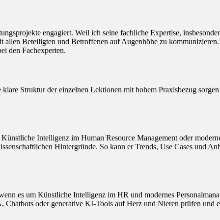
atungsprojekte engagiert. Weil ich seine fachliche Expertise, insbeson
mit allen Beteiligten und Betroffenen auf Augenhöhe zu kommunizieren.
ei den Fachexperten.
 klare Struktur der einzelnen Lektionen mit hohem Praxisbezug sorgen d
 um Künstliche Intelligenz im Human Resource Management oder moderne
nschaftlichen Hintergründe. So kann er Trends, Use Cases und Anbieter
r“, wenn es um Künstliche Intelligenz im HR und modernes Personalmana
, Chatbots oder generative KI-Tools auf Herz und Nieren prüfen und 