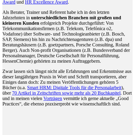
Award
und
HR Excellence Award
.
Als Berater, Trainer und Referent habe ich in den letzten
Jahrzehnten in
unterschiedlichen Branchen mit großen und
kleineren Kunden
erfolgreich Projekte durchgeführt: Von
Telekommunikationsfirmen (z.B. Telekom, Telefónica o2,
Vodafone) über Software- und Technologieanbieter (z.B. Bosch,
SAP, Siemens) bis hin zu Nachrichtenagenturen (z.B. dpa) und
Beratungshäusern (z.B. goetzpartners, Porsche Consulting, Roland
Berger). Auch Non-profit Organisationen (z.B. Bundesverband der
Personalmanager, Deutsche Gesellschaft für Personalführung,
HessenChemie) gehörten zu meinen Auftraggebern.
Zwar lassen sich längst nicht alle Erfahrungen und Erkenntnisse aus
dieser langjährigen Praxis in Wort und Schrift transportieren, aber
Einiges dann doch: Zu meinen Veröffentlichungen gehören 5
Bücher (u.a.
Smart HRM: Digitale Tools für die Personalarbeit
),
über
70 Artikel in Zeitschriften sowie mehr als 20 Buchkapitel
. Dort
und in meinen vielen
Vorträgen
vermittle ich gerne aktuelle „Good
Practices“, die ebenso praxiserprobt wie wissenschaftlich sind.