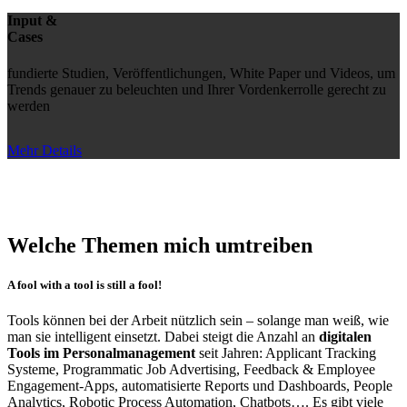
Input &
Cases
fundierte Studien, Veröffentlichungen, White Paper und Videos, um
Trends genauer zu beleuchten und Ihrer Vordenkerrolle gerecht zu
werden
Mehr Details
Welche Themen mich umtreiben
A fool with a tool is still a fool!
Tools können bei der Arbeit nützlich sein – solange man weiß, wie
man sie intelligent einsetzt. Dabei steigt die Anzahl an
digitalen
Tools im Personalmanagement
seit Jahren: Applicant Tracking
Systeme, Programmatic Job Advertising, Feedback & Employee
Engagement-Apps, automatisierte Reports und Dashboards, People
Analytics, Robotic Process Automation, Chatbots…. Es gibt viele