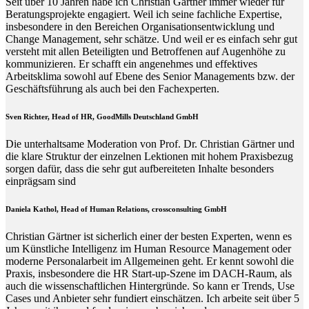
Seit über 10 Jahren habe ich Christian Gärtner immer wieder für
Beratungsprojekte engagiert. Weil ich seine fachliche Expertise,
insbesondere in den Bereichen Organisationsentwicklung und
Change Management, sehr schätze. Und weil er es einfach sehr gut
versteht mit allen Beteiligten und Betroffenen auf Augenhöhe zu
kommunizieren. Er schafft ein angenehmes und effektives
Arbeitsklima sowohl auf Ebene des Senior Managements bzw. der
Geschäftsführung als auch bei den Fachexperten.
Sven Richter, Head of HR,
GoodMills Deutschland
GmbH
Die unterhaltsame Moderation von Prof. Dr. Christian Gärtner und
die klare Struktur der einzelnen Lektionen mit hohem Praxisbezug
sorgen dafür, dass die sehr gut aufbereiteten Inhalte besonders
einprägsam sind
Daniela Kathol, Head of Human Relations, crossconsulting GmbH
Christian Gärtner ist sicherlich einer der besten Experten, wenn es
um Künstliche Intelligenz im Human Resource Management oder
moderne Personalarbeit im Allgemeinen geht. Er kennt sowohl die
Praxis, insbesondere die HR Start-up-Szene im DACH-Raum, als
auch die wissenschaftlichen Hintergründe. So kann er Trends, Use
Cases und Anbieter sehr fundiert einschätzen. Ich arbeite seit über 5