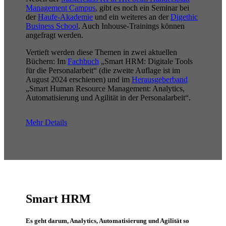
Management Campus
, gibt es noch ein Seminar bei
der
Haufe-Akademie
und ein weiteres an der
Digethic
Business School
. Auch Inhouse-Trainings können
angefragt werden.
Vertieft werden diese Themen in zwei aktuellen
Büchern: Im
Fachbuch
„Smart HRM: Digitale Tools
für die Personalarbeit“ (die zweite Auflage ist im
August 2024 erschienen) und im
Herausgeberband
„Smart Human Resource Management: Analytics,
Automatisierung und Agilität in der Personalarbeit“.
Mehr Details
Smart HRM
Es geht darum, Analytics, Automatisierung und Agilität so