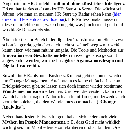
Angebote im HR-Umfeld –
mit und ohne künstlicher Intelligenz
.
Erkennbar ist das auch an der HR Start-up-Szene: Die wächst seit
Jahren, wie man an meinem HR Start-up-Radar sehen kann (
hier
direkt und kostenlos downloadbar
). HR Professionals müssen in
diesem Umfeld lernen, was schon geht, was (noch) nicht geht und
was bloße Buzzwords sind.
Ähnlich ist es im Bereich der digitalen Transformation: Sie ist zwar
schon länger da, geht aber auch nicht so schnell weg – nur weiß
kaum einer, wie man mit ihr umgeht. Die Tools und Methoden zur
Innovation von Geschäftsmodellen
müssen genauso gekonnt
angewendet werden, wie die für
agiles Organisationsdesign und
Digital Leadership.
Sowohl im HR- als auch Business-Kontext geht es immer wieder
um Change Management. Auch wenn es keine einfache Liste an
Erfolgsfaktoren gibt, so lassen sich doch immer wieder bestimmte
Wandelmechanismen
erkennen. Und wer die versteht, kann den
Wandel auch managen. Natürlich auch mit Tools, mittlerweile auch
vermehrt solchen, die den Wandel messbar machen („
Change
Analytics
“).
Neben handfesten Entwicklungen, halten sich leider auch viele
Mythen im People Management
, z.B. dass Geld nicht wirklich
wichtig sei, um Mitarbeitende zu rekrutieren und zu binden. Oder