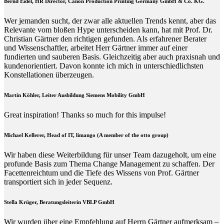
Bernd Eidel, HR Director, Canon Production Printing Germany GmbH & Co. KG.
Wer jemanden sucht, der zwar alle aktuellen Trends kennt, aber das
Relevante vom bloßen Hype unterscheiden kann, hat mit Prof. Dr.
Christian Gärtner den richtigen gefunden. Als erfahrener Berater
und Wissenschaftler, arbeitet Herr Gärtner immer auf einer
fundierten und sauberen Basis. Gleichzeitig aber auch praxisnah und
kundenorientiert. Davon konnte ich mich in unterschiedlichsten
Konstellationen überzeugen.
Martin Köhler, Leiter Ausbildung Siemens Mobility GmbH
Great inspiration! Thanks so much for this impulse!
Michael Kellerer, Head of IT, limango (A member of the otto group)
Wir haben diese Weiterbildung für unser Team dazugeholt, um eine
profunde Basis zum Thema Change Management zu schaffen. Der
Facettenreichtum und die Tiefe des Wissens von Prof. Gärtner
transportiert sich in jeder Sequenz.
Stella Krüger, Beratungsleiterin VBLP GmbH
Wir wurden über eine Empfehlung auf Herrn Gärtner aufmerksam –