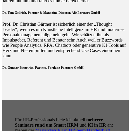
Jahren mit ihm und fand es immer bereichernd.
Dr. Tom Gellrich, Partner & Managing Director, AlixPartners GmbH
Prof. Dr. Christian Gärtner ist sicherlich einer der „Thought
Leader“, wenn es um Künstliche Intelligenz im HR und modernes
Personalmanagement allgemein geht. Wir schätzen ihn als
Impulsgeber, Referent und Berater sehr. Auch weil er Buzzwords
wie People Analytics, RPA, Chatbots oder generative KI-Tools auf
Herz und Nieren prüfen und entsprechend Use Cases einordnen
kann.
Dr. Gunnar Binnewies, Partner, Fortlane Partners GmbH
Für HR-Professionals biete ich aktuell
mehrere
Seminare rund um Smart HRM
und
KI in HR
an:
Neben der
Masterclass KI in HR beim Handelsblatt