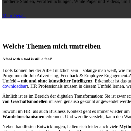
fundierte Studien, Veröffentlichungen, White Paper und Videos, um T
Mehr Details
Welche Themen mich umtreiben
A fool with a tool is still a fool!
Tools können bei der Arbeit nützlich sein – solange man weiß, wie man
Programmatic Job Advertising, Feedback & Employee Engagement-App
Umfeld –
mit und ohne künstlicher Intelligenz
. Erkennbar ist das 
downloadbar
). HR Professionals müssen in diesem Umfeld lernen, w
Ähnlich ist es im Bereich der digitalen Transformation: Sie ist zwar
von Geschäftsmodellen
müssen genauso gekonnt angewendet werden
Sowohl im HR- als auch Business-Kontext geht es immer wieder um C
Wandelmechanismen
erkennen. Und wer die versteht, kann den Wan
Neben handfesten Entwicklungen, halten sich leider auch viele
Mythe