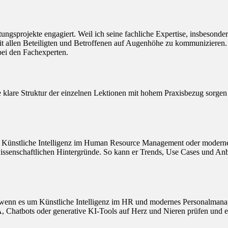
atungsprojekte engagiert. Weil ich seine fachliche Expertise, insbeson
mit allen Beteiligten und Betroffenen auf Augenhöhe zu kommunizieren.
ei den Fachexperten.
 klare Struktur der einzelnen Lektionen mit hohem Praxisbezug sorgen d
 um Künstliche Intelligenz im Human Resource Management oder moderne
nschaftlichen Hintergründe. So kann er Trends, Use Cases und Anbieter
r“, wenn es um Künstliche Intelligenz im HR und modernes Personalmana
, Chatbots oder generative KI-Tools auf Herz und Nieren prüfen und 