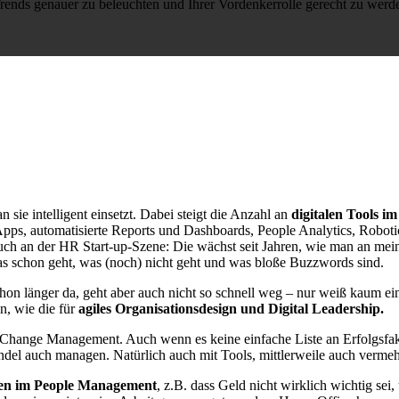
rends genauer zu beleuchten und Ihrer Vordenkerrolle gerecht zu werd
 sie intelligent einsetzt. Dabei steigt die Anzahl an
digitalen Tools 
s, automatisierte Reports und Dashboards, People Analytics, Roboti
auch an der HR Start-up-Szene: Die wächst seit Jahren, wie man an me
as schon geht, was (noch) nicht geht und was bloße Buzzwords sind.
 schon länger da, geht aber auch nicht so schnell weg – nur weiß kaum 
, wie die für
agiles Organisationsdesign und Digital Leadership.
hange Management. Auch wenn es keine einfache Liste an Erfolgsfakt
del auch managen. Natürlich auch mit Tools, mittlerweile auch verme
n im People Management
, z.B. dass Geld nicht wirklich wichtig sei