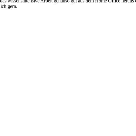
s wissensintensive Arbeit genauso gut aus dem Home Office heraus erl
 ich gern.