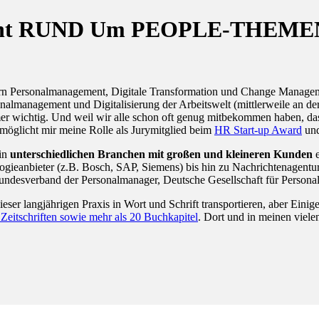
eferent RUND Um PEOPLE-THEME
dern Personalmanagement, Digitale Transformation und Change Managem
sonalmanagement und Digitalisierung der Arbeitswelt (mittlerweile an
wichtig. Und weil wir alle schon oft genug mitbekommen haben, dass W
möglicht mir meine Rolle als Jurymitglied beim
HR Start-up Award
un
 in
unterschiedlichen Branchen mit großen und kleineren Kunden
e
gieanbieter (z.B. Bosch, SAP, Siemens) bis hin zu Nachrichtenagentur
Bundesverband der Personalmanager, Deutsche Gesellschaft für Person
dieser langjährigen Praxis in Wort und Schrift transportieren, aber Ein
n Zeitschriften sowie mehr als 20 Buchkapitel
. Dort und in meinen viel