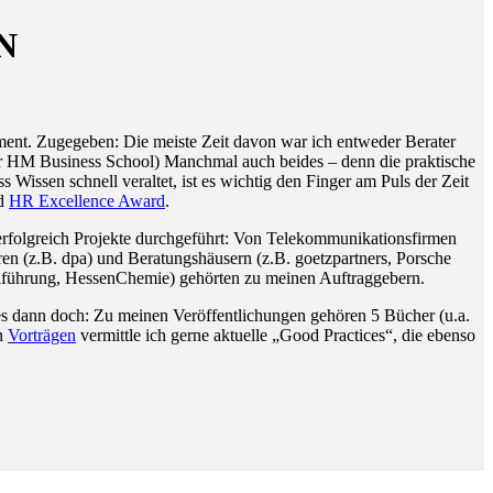
N
ent. Zugegeben: Die meiste Zeit davon war ich entweder Berater
 der HM Business School) Manchmal auch beides – denn die praktische
issen schnell veraltet, ist es wichtig den Finger am Puls der Zeit
d
HR Excellence Award
.
rfolgreich Projekte durchgeführt: Von Telekommunikationsfirmen
en (z.B. dpa) und Beratungshäusern (z.B. goetzpartners, Porsche
alführung, HessenChemie) gehörten zu meinen Auftraggebern.
iges dann doch: Zu meinen Veröffentlichungen gehören 5 Bücher (u.a.
en
Vorträgen
vermittle ich gerne aktuelle „Good Practices“, die ebenso