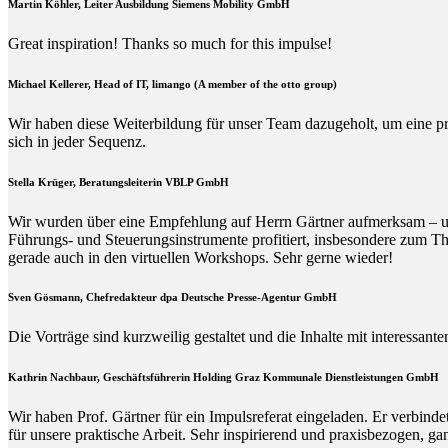
Martin Köhler, Leiter Ausbildung Siemens Mobility GmbH
Great inspiration! Thanks so much for this impulse!
Michael Kellerer, Head of IT, limango (A member of the otto group)
Wir haben diese Weiterbildung für unser Team dazugeholt, um eine p
sich in jeder Sequenz.
Stella Krüger, Beratungsleiterin VBLP GmbH
Wir wurden über eine Empfehlung auf Herrn Gärtner aufmerksam – und 
Führungs- und Steuerungsinstrumente profitiert, insbesondere zum Th
gerade auch in den virtuellen Workshops. Sehr gerne wieder!
Sven Gösmann, Chefredakteur dpa Deutsche Presse-Agentur GmbH
Die Vorträge sind kurzweilig gestaltet und die Inhalte mit interessan
Kathrin Nachbaur, Geschäftsführerin Holding Graz Kommunale Dienstleistungen GmbH
Wir haben Prof. Gärtner für ein Impulsreferat eingeladen. Er verbin
für unsere praktische Arbeit. Sehr inspirierend und praxisbezogen, g