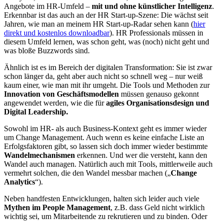
Angebote im HR-Umfeld –
mit und ohne künstlicher Intelligenz
.
Erkennbar ist das auch an der HR Start-up-Szene: Die wächst seit
Jahren, wie man an meinem HR Start-up-Radar sehen kann (
hier
direkt und kostenlos downloadbar
). HR Professionals müssen in
diesem Umfeld lernen, was schon geht, was (noch) nicht geht und
was bloße Buzzwords sind.
Ähnlich ist es im Bereich der digitalen Transformation: Sie ist zwar
schon länger da, geht aber auch nicht so schnell weg – nur weiß
kaum einer, wie man mit ihr umgeht. Die Tools und Methoden zur
Innovation von Geschäftsmodellen
müssen genauso gekonnt
angewendet werden, wie die für
agiles Organisationsdesign und
Digital Leadership.
Sowohl im HR- als auch Business-Kontext geht es immer wieder
um Change Management. Auch wenn es keine einfache Liste an
Erfolgsfaktoren gibt, so lassen sich doch immer wieder bestimmte
Wandelmechanismen
erkennen. Und wer die versteht, kann den
Wandel auch managen. Natürlich auch mit Tools, mittlerweile auch
vermehrt solchen, die den Wandel messbar machen („
Change
Analytics
“).
Neben handfesten Entwicklungen, halten sich leider auch viele
Mythen im People Management
, z.B. dass Geld nicht wirklich
wichtig sei, um Mitarbeitende zu rekrutieren und zu binden. Oder