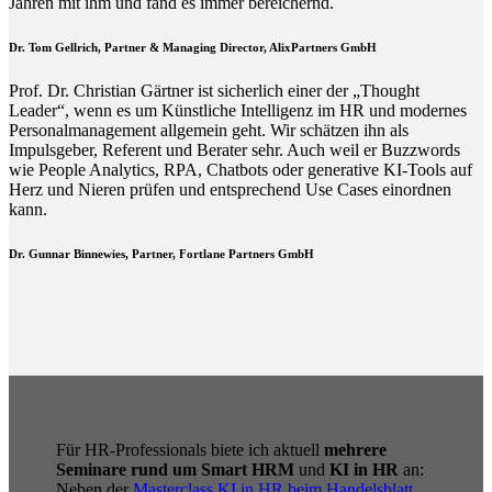
Jahren mit ihm und fand es immer bereichernd.
Dr. Tom Gellrich, Partner & Managing Director, AlixPartners GmbH
Prof. Dr. Christian Gärtner ist sicherlich einer der „Thought
Leader“, wenn es um Künstliche Intelligenz im HR und modernes
Personalmanagement allgemein geht. Wir schätzen ihn als
Impulsgeber, Referent und Berater sehr. Auch weil er Buzzwords
wie People Analytics, RPA, Chatbots oder generative KI-Tools auf
Herz und Nieren prüfen und entsprechend Use Cases einordnen
kann.
Dr. Gunnar Binnewies, Partner, Fortlane Partners GmbH
Für HR-Professionals biete ich aktuell
mehrere
Seminare rund um Smart HRM
und
KI in HR
an:
Neben der
Masterclass KI in HR beim Handelsblatt