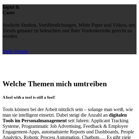
Input &
Cases
fundierte Studien, Veröffentlichungen, White Paper und Videos, um
Trends genauer zu beleuchten und Ihrer Vordenkerrolle gerecht zu
werden
Mehr Details
Welche Themen mich umtreiben
A fool with a tool is still a fool!
Tools können bei der Arbeit nützlich sein – solange man weiß, wie
man sie intelligent einsetzt. Dabei steigt die Anzahl an
digitalen
Tools im Personalmanagement
seit Jahren: Applicant Tracking
Systeme, Programmatic Job Advertising, Feedback & Employee
Engagement-Apps, automatisierte Reports und Dashboards, People
Analytics, Robotic Process Automation, Chatbots…. Es gibt viele