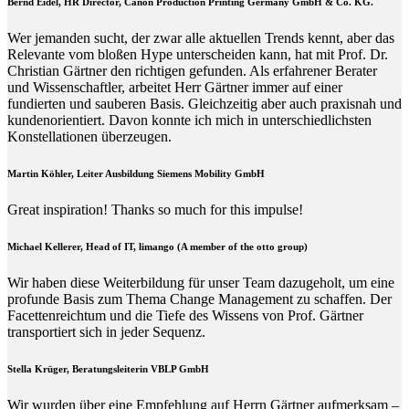
Bernd Eidel, HR Director, Canon Production Printing Germany GmbH & Co. KG.
Wer jemanden sucht, der zwar alle aktuellen Trends kennt, aber das
Relevante vom bloßen Hype unterscheiden kann, hat mit Prof. Dr.
Christian Gärtner den richtigen gefunden. Als erfahrener Berater
und Wissenschaftler, arbeitet Herr Gärtner immer auf einer
fundierten und sauberen Basis. Gleichzeitig aber auch praxisnah und
kundenorientiert. Davon konnte ich mich in unterschiedlichsten
Konstellationen überzeugen.
Martin Köhler, Leiter Ausbildung Siemens Mobility GmbH
Great inspiration! Thanks so much for this impulse!
Michael Kellerer, Head of IT, limango (A member of the otto group)
Wir haben diese Weiterbildung für unser Team dazugeholt, um eine
profunde Basis zum Thema Change Management zu schaffen. Der
Facettenreichtum und die Tiefe des Wissens von Prof. Gärtner
transportiert sich in jeder Sequenz.
Stella Krüger, Beratungsleiterin VBLP GmbH
Wir wurden über eine Empfehlung auf Herrn Gärtner aufmerksam –