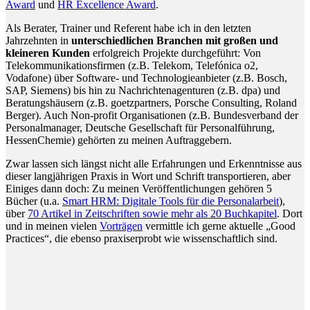
Award
und
HR Excellence Award
.
Als Berater, Trainer und Referent habe ich in den letzten
Jahrzehnten in
unterschiedlichen Branchen mit großen und
kleineren Kunden
erfolgreich Projekte durchgeführt: Von
Telekommunikationsfirmen (z.B. Telekom, Telefónica o2,
Vodafone) über Software- und Technologieanbieter (z.B. Bosch,
SAP, Siemens) bis hin zu Nachrichtenagenturen (z.B. dpa) und
Beratungshäusern (z.B. goetzpartners, Porsche Consulting, Roland
Berger). Auch Non-profit Organisationen (z.B. Bundesverband der
Personalmanager, Deutsche Gesellschaft für Personalführung,
HessenChemie) gehörten zu meinen Auftraggebern.
Zwar lassen sich längst nicht alle Erfahrungen und Erkenntnisse aus
dieser langjährigen Praxis in Wort und Schrift transportieren, aber
Einiges dann doch: Zu meinen Veröffentlichungen gehören 5
Bücher (u.a.
Smart HRM: Digitale Tools für die Personalarbeit
),
über
70 Artikel in Zeitschriften sowie mehr als 20 Buchkapitel
. Dort
und in meinen vielen
Vorträgen
vermittle ich gerne aktuelle „Good
Practices“, die ebenso praxiserprobt wie wissenschaftlich sind.