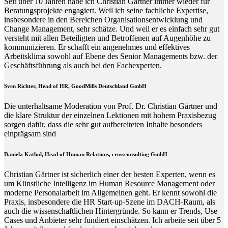
Seit über 10 Jahren habe ich Christian Gärtner immer wieder für
Beratungsprojekte engagiert. Weil ich seine fachliche Expertise,
insbesondere in den Bereichen Organisationsentwicklung und
Change Management, sehr schätze. Und weil er es einfach sehr gut
versteht mit allen Beteiligten und Betroffenen auf Augenhöhe zu
kommunizieren. Er schafft ein angenehmes und effektives
Arbeitsklima sowohl auf Ebene des Senior Managements bzw. der
Geschäftsführung als auch bei den Fachexperten.
Sven Richter, Head of HR,
GoodMills Deutschland
GmbH
Die unterhaltsame Moderation von Prof. Dr. Christian Gärtner und
die klare Struktur der einzelnen Lektionen mit hohem Praxisbezug
sorgen dafür, dass die sehr gut aufbereiteten Inhalte besonders
einprägsam sind
Daniela Kathol, Head of Human Relations, crossconsulting GmbH
Christian Gärtner ist sicherlich einer der besten Experten, wenn es
um Künstliche Intelligenz im Human Resource Management oder
moderne Personalarbeit im Allgemeinen geht. Er kennt sowohl die
Praxis, insbesondere die HR Start-up-Szene im DACH-Raum, als
auch die wissenschaftlichen Hintergründe. So kann er Trends, Use
Cases und Anbieter sehr fundiert einschätzen. Ich arbeite seit über 5