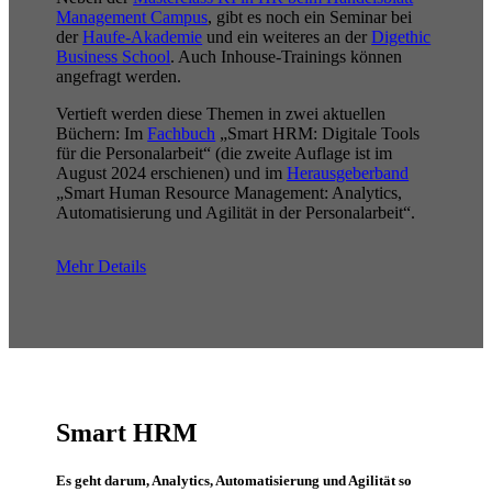
Management Campus
, gibt es noch ein Seminar bei
der
Haufe-Akademie
und ein weiteres an der
Digethic
Business School
. Auch Inhouse-Trainings können
angefragt werden.
Vertieft werden diese Themen in zwei aktuellen
Büchern: Im
Fachbuch
„Smart HRM: Digitale Tools
für die Personalarbeit“ (die zweite Auflage ist im
August 2024 erschienen) und im
Herausgeberband
„Smart Human Resource Management: Analytics,
Automatisierung und Agilität in der Personalarbeit“.
Mehr Details
Smart HRM
Es geht darum, Analytics, Automatisierung und Agilität so