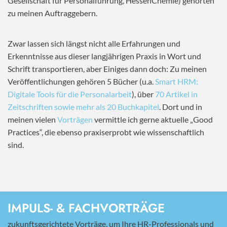
Gesellschaft für Personalführung, HessenChemie) gehörten
zu meinen Auftraggebern.
Zwar lassen sich längst nicht alle Erfahrungen und
Erkenntnisse aus dieser langjährigen Praxis in Wort und
Schrift transportieren, aber Einiges dann doch: Zu meinen
Veröffentlichungen gehören 5 Bücher (u.a.
Smart HRM:
Digitale Tools für die Personalarbeit
), über
70 Artikel in
Zeitschriften sowie mehr als 20 Buchkapitel
. Dort und in
meinen vielen
Vorträgen
vermittle ich gerne aktuelle „Good
Practices“, die ebenso praxiserprobt wie wissenschaftlich
sind.
IMPULS- & FACHVORTRÄGE
zukunftsgerichtete Vorträge, um Ihre HR-Professionals und