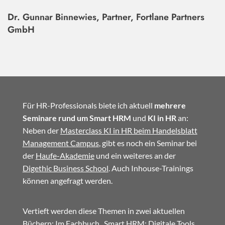
Dr. Gunnar Binnewies, Partner, Fortlane Partners
GmbH
Für HR-Professionals biete ich aktuell
mehrere
Seminare rund um Smart HRM
und
KI in HR
an:
Neben der
Masterclass KI in HR beim Handelsblatt
Management Campus
, gibt es noch ein Seminar bei
der
Haufe-Akademie
und ein weiteres an der
Digethic Business School
. Auch Inhouse-Trainings
können angefragt werden.
Vertieft werden diese Themen in zwei aktuellen
Büchern: Im
Fachbuch
„Smart HRM: Digitale Tools