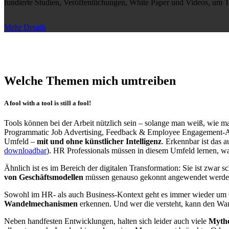
fundierte Studien, Veröffentlichungen, White Paper und Videos, um T
Mehr Details
Welche Themen mich umtreiben
A fool with a tool is still a fool!
Tools können bei der Arbeit nützlich sein – solange man weiß, wie man
Programmatic Job Advertising, Feedback & Employee Engagement-App
Umfeld –
mit und ohne künstlicher Intelligenz
. Erkennbar ist das 
downloadbar
). HR Professionals müssen in diesem Umfeld lernen, w
Ähnlich ist es im Bereich der digitalen Transformation: Sie ist zwar
von Geschäftsmodellen
müssen genauso gekonnt angewendet werden
Sowohl im HR- als auch Business-Kontext geht es immer wieder um C
Wandelmechanismen
erkennen. Und wer die versteht, kann den Wan
Neben handfesten Entwicklungen, halten sich leider auch viele
Mythe