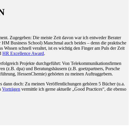
N
ent. Zugegeben: Die meiste Zeit davon war ich entweder Berater
 der HM Business School) Manchmal auch beides – denn die praktische
issen schnell veraltet, ist es wichtig den Finger am Puls der Zeit
d
HR Excellence Award
.
rfolgreich Projekte durchgeführt: Von Telekommunikationsfirmen
en (z.B. dpa) und Beratungshäusern (z.B. goetzpartners, Porsche
alführung, HessenChemie) gehörten zu meinen Auftraggebern.
iges dann doch: Zu meinen Veröffentlichungen gehören 5 Bücher (u.a.
en
Vorträgen
vermittle ich gerne aktuelle „Good Practices“, die ebenso