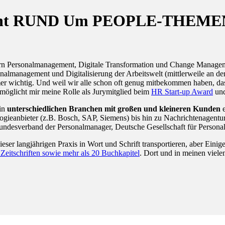
eferent RUND Um PEOPLE-THEME
dern Personalmanagement, Digitale Transformation und Change Managem
sonalmanagement und Digitalisierung der Arbeitswelt (mittlerweile an
wichtig. Und weil wir alle schon oft genug mitbekommen haben, dass W
möglicht mir meine Rolle als Jurymitglied beim
HR Start-up Award
un
 in
unterschiedlichen Branchen mit großen und kleineren Kunden
e
gieanbieter (z.B. Bosch, SAP, Siemens) bis hin zu Nachrichtenagentur
Bundesverband der Personalmanager, Deutsche Gesellschaft für Person
dieser langjährigen Praxis in Wort und Schrift transportieren, aber Ein
n Zeitschriften sowie mehr als 20 Buchkapitel
. Dort und in meinen viel