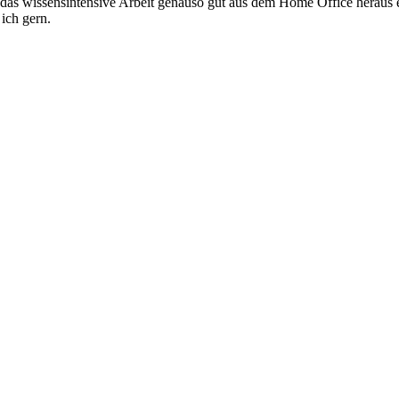
s wissensintensive Arbeit genauso gut aus dem Home Office heraus erl
 ich gern.