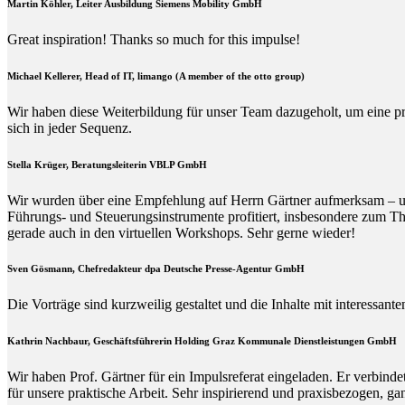
Martin Köhler, Leiter Ausbildung Siemens Mobility GmbH
Great inspiration! Thanks so much for this impulse!
Michael Kellerer, Head of IT, limango (A member of the otto group)
Wir haben diese Weiterbildung für unser Team dazugeholt, um eine p
sich in jeder Sequenz.
Stella Krüger, Beratungsleiterin VBLP GmbH
Wir wurden über eine Empfehlung auf Herrn Gärtner aufmerksam – und 
Führungs- und Steuerungsinstrumente profitiert, insbesondere zum Th
gerade auch in den virtuellen Workshops. Sehr gerne wieder!
Sven Gösmann, Chefredakteur dpa Deutsche Presse-Agentur GmbH
Die Vorträge sind kurzweilig gestaltet und die Inhalte mit interessan
Kathrin Nachbaur, Geschäftsführerin Holding Graz Kommunale Dienstleistungen GmbH
Wir haben Prof. Gärtner für ein Impulsreferat eingeladen. Er verbin
für unsere praktische Arbeit. Sehr inspirierend und praxisbezogen, g