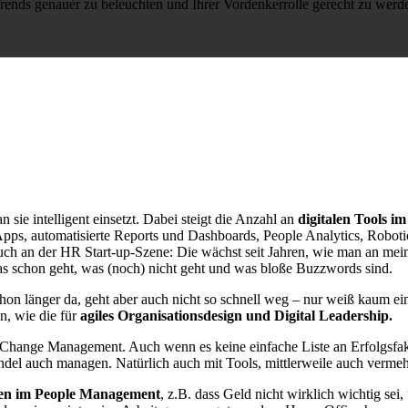
rends genauer zu beleuchten und Ihrer Vordenkerrolle gerecht zu werd
 sie intelligent einsetzt. Dabei steigt die Anzahl an
digitalen Tools 
s, automatisierte Reports und Dashboards, People Analytics, Roboti
auch an der HR Start-up-Szene: Die wächst seit Jahren, wie man an me
as schon geht, was (noch) nicht geht und was bloße Buzzwords sind.
 schon länger da, geht aber auch nicht so schnell weg – nur weiß kaum 
, wie die für
agiles Organisationsdesign und Digital Leadership.
hange Management. Auch wenn es keine einfache Liste an Erfolgsfakt
del auch managen. Natürlich auch mit Tools, mittlerweile auch verme
n im People Management
, z.B. dass Geld nicht wirklich wichtig sei