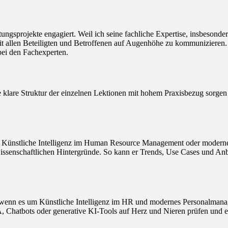
atungsprojekte engagiert. Weil ich seine fachliche Expertise, insbeson
mit allen Beteiligten und Betroffenen auf Augenhöhe zu kommunizieren.
ei den Fachexperten.
 klare Struktur der einzelnen Lektionen mit hohem Praxisbezug sorgen d
 um Künstliche Intelligenz im Human Resource Management oder moderne
nschaftlichen Hintergründe. So kann er Trends, Use Cases und Anbieter
r“, wenn es um Künstliche Intelligenz im HR und modernes Personalmana
, Chatbots oder generative KI-Tools auf Herz und Nieren prüfen und 