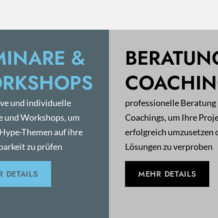
MINARE &
BERATUN
RKSHOPS
COACHI
ive und individuelle
professionelle Beratung
e und Workshops, um
Coachings, um Ihre Proj
 Hype-Themen auf ihre
erfolgreich umzusetzen 
arkeit zu prüfen
Lösungen zu verproben
 DETAILS
MEHR DETAILS