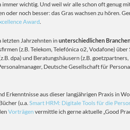
 immer wichtig. Und weil wir alle schon oft genug m
aben oder noch besser: das Gras wachsen zu hören. Ge
xcellence Award
.
n letzten Jahrzehnten in
unterschiedlichen Branchen
irmen (z.B. Telekom, Telefónica o2, Vodafone) über 
(z.B. dpa) und Beratungshäusern (z.B. goetzpartners
 Personalmanager, Deutsche Gesellschaft für Perso
nd Erkenntnisse aus dieser langjährigen Praxis in Wo
Bücher (u.a.
Smart HRM: Digitale Tools für die Perso
elen
Vorträgen
vermittle ich gerne aktuelle „Good Pra