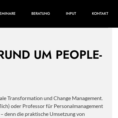
Für ihre nächste Konferenz, ihr nächstes
EMINARE
BERATUNG
INPUT
KONTAKT
Training oder Projekt.
 RUND UM PEOPLE-
itale Transformation und Change Management.
flich) oder Professor für Personalmanagement
s – denn die praktische Umsetzung von