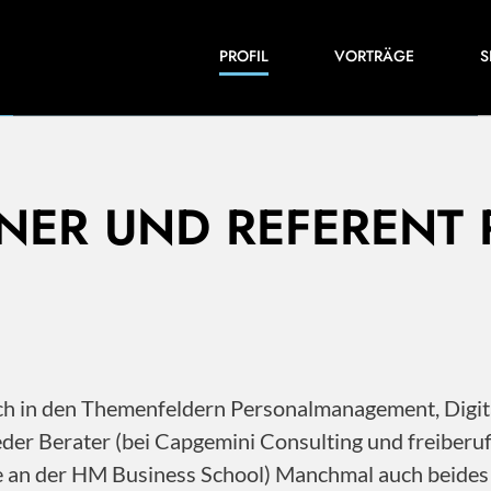
Einblicke in meine Arbeiten und Expertise:
PROFIL
VORTRÄGE
S
Veröffentlichungen, Videos und vieles mehr.
INER UND REFERENT
 ich in den Themenfeldern Personalmanagement, Dig
der Berater (bei Capgemini Consulting und freiberu
ile an der HM Business School) Manchmal auch beide