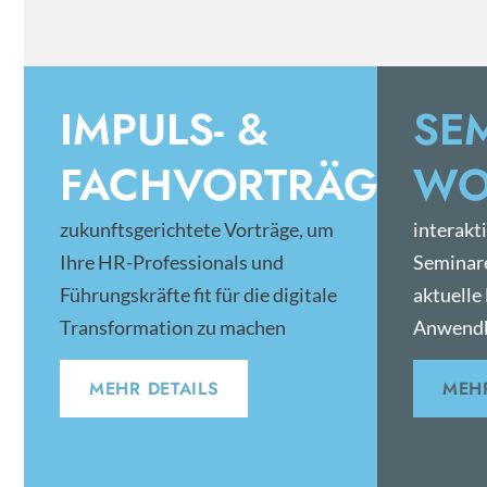
IMPULS- &
SE
FACHVORTRÄGE
WO
zukunftsgerichtete Vorträge, um
interakt
Ihre HR-Professionals und
Seminar
Führungskräfte fit für die digitale
aktuelle
Transformation zu machen
Anwendb
MEHR DETAILS
MEHR