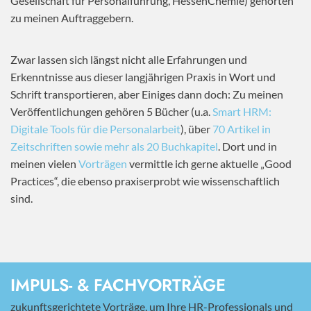
Gesellschaft für Personalführung, HessenChemie) gehörten
zu meinen Auftraggebern.
Zwar lassen sich längst nicht alle Erfahrungen und
Erkenntnisse aus dieser langjährigen Praxis in Wort und
Schrift transportieren, aber Einiges dann doch: Zu meinen
Veröffentlichungen gehören 5 Bücher (u.a.
Smart HRM:
Digitale Tools für die Personalarbeit
), über
70 Artikel in
Zeitschriften sowie mehr als 20 Buchkapitel
. Dort und in
meinen vielen
Vorträgen
vermittle ich gerne aktuelle „Good
Practices“, die ebenso praxiserprobt wie wissenschaftlich
sind.
IMPULS- & FACHVORTRÄGE
zukunftsgerichtete Vorträge, um Ihre HR-Professionals und