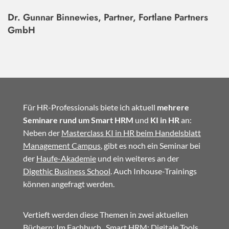
Dr. Gunnar Binnewies, Partner, Fortlane Partners
GmbH
Für HR-Professionals biete ich aktuell
mehrere
Seminare rund um Smart HRM
und
KI in HR
an:
Neben der
Masterclass KI in HR beim Handelsblatt
Management Campus
, gibt es noch ein Seminar bei
der
Haufe-Akademie
und ein weiteres an der
Digethic Business School
. Auch Inhouse-Trainings
können angefragt werden.
Vertieft werden diese Themen in zwei aktuellen
Büchern: Im
Fachbuch
„Smart HRM: Digitale Tools