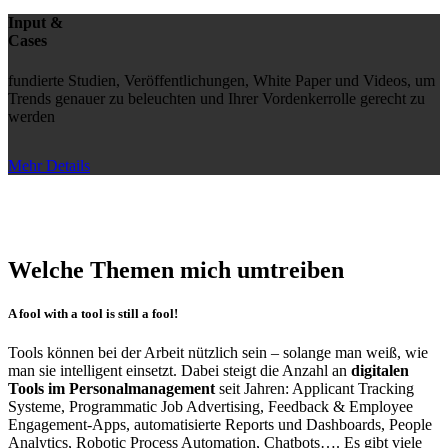
Input &
Cases
fundierte Studien, Veröffentlichungen, White Paper und Videos, um
Trends genauer zu beleuchten und Ihrer Vordenkerrolle gerecht zu
werden
Mehr Details
Welche Themen mich umtreiben
A fool with a tool is still a fool!
Tools können bei der Arbeit nützlich sein – solange man weiß, wie
man sie intelligent einsetzt. Dabei steigt die Anzahl an
digitalen
Tools im Personalmanagement
seit Jahren: Applicant Tracking
Systeme, Programmatic Job Advertising, Feedback & Employee
Engagement-Apps, automatisierte Reports und Dashboards, People
Analytics, Robotic Process Automation, Chatbots…. Es gibt viele