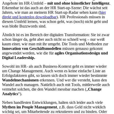
Angebote im HR-Umfeld –
mit und ohne künstlicher Intelligenz
.
Erkennbar ist das auch an der HR Start-up-Szene: Die wächst seit
Jahren, wie man an meinem HR Start-up-Radar sehen kann (
hier
direkt und kostenlos downloadbar
). HR Professionals müssen in
diesem Umfeld lernen, was schon geht, was (noch) nicht geht und
was bloße Buzzwords sind.
Ähnlich ist es im Bereich der digitalen Transformation: Sie ist zwar
schon länger da, geht aber auch nicht so schnell weg – nur weiß
kaum einer, wie man mit ihr umgeht. Die Tools und Methoden zur
Innovation von Geschäftsmodellen
müssen genauso gekonnt
angewendet werden, wie die für
agiles Organisationsdesign und
Digital Leadership.
Sowohl im HR- als auch Business-Kontext geht es immer wieder
um Change Management. Auch wenn es keine einfache Liste an
Erfolgsfaktoren gibt, so lassen sich doch immer wieder bestimmte
Wandelmechanismen
erkennen. Und wer die versteht, kann den
Wandel auch managen. Natürlich auch mit Tools, mittlerweile auch
vermehrt solchen, die den Wandel messbar machen („
Change
Analytics
“).
Neben handfesten Entwicklungen, halten sich leider auch viele
Mythen im People Management
, z.B. dass Geld nicht wirklich
wichtig sei, um Mitarbeitende zu rekrutieren und zu binden. Oder