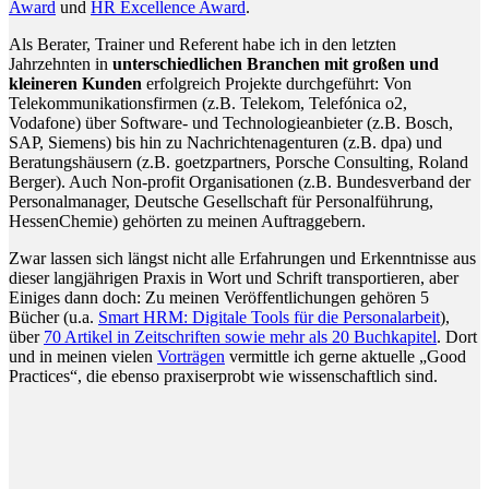
Award
und
HR Excellence Award
.
Als Berater, Trainer und Referent habe ich in den letzten
Jahrzehnten in
unterschiedlichen Branchen mit großen und
kleineren Kunden
erfolgreich Projekte durchgeführt: Von
Telekommunikationsfirmen (z.B. Telekom, Telefónica o2,
Vodafone) über Software- und Technologieanbieter (z.B. Bosch,
SAP, Siemens) bis hin zu Nachrichtenagenturen (z.B. dpa) und
Beratungshäusern (z.B. goetzpartners, Porsche Consulting, Roland
Berger). Auch Non-profit Organisationen (z.B. Bundesverband der
Personalmanager, Deutsche Gesellschaft für Personalführung,
HessenChemie) gehörten zu meinen Auftraggebern.
Zwar lassen sich längst nicht alle Erfahrungen und Erkenntnisse aus
dieser langjährigen Praxis in Wort und Schrift transportieren, aber
Einiges dann doch: Zu meinen Veröffentlichungen gehören 5
Bücher (u.a.
Smart HRM: Digitale Tools für die Personalarbeit
),
über
70 Artikel in Zeitschriften sowie mehr als 20 Buchkapitel
. Dort
und in meinen vielen
Vorträgen
vermittle ich gerne aktuelle „Good
Practices“, die ebenso praxiserprobt wie wissenschaftlich sind.