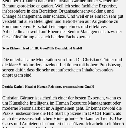
Seit über 10 Jahren habe ich Christian Gärtner immer wieder für
Beratungsprojekte engagiert. Weil ich seine fachliche Expertise,
insbesondere in den Bereichen Organisationsentwicklung und
Change Management, sehr schätze. Und weil er es einfach sehr gut
versteht mit allen Beteiligten und Betroffenen auf Augenhöhe zu
kommunizieren. Er schafft ein angenehmes und effektives
Arbeitsklima sowohl auf Ebene des Senior Managements bzw. der
Geschäftsführung als auch bei den Fachexperten.
Sven Richter, Head of HR,
GoodMills Deutschland
GmbH
Die unterhaltsame Moderation von Prof. Dr. Christian Gärtner und
die klare Struktur der einzelnen Lektionen mit hohem Praxisbezug
sorgen dafür, dass die sehr gut aufbereiteten Inhalte besonders
einprägsam sind
Daniela Kathol, Head of Human Relations, crossconsulting GmbH
Christian Gärtner ist sicherlich einer der besten Experten, wenn es
um Künstliche Intelligenz im Human Resource Management oder
moderne Personalarbeit im Allgemeinen geht. Er kennt sowohl die
Praxis, insbesondere die HR Start-up-Szene im DACH-Raum, als
auch die wissenschaftlichen Hintergründe. So kann er Trends, Use
Cases und Anbieter sehr fundiert einschätzen. Ich arbeite seit über 5