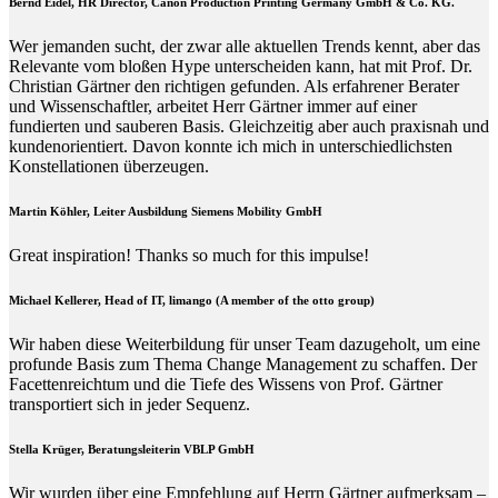
Bernd Eidel, HR Director, Canon Production Printing Germany GmbH & Co. KG.
Wer jemanden sucht, der zwar alle aktuellen Trends kennt, aber das
Relevante vom bloßen Hype unterscheiden kann, hat mit Prof. Dr.
Christian Gärtner den richtigen gefunden. Als erfahrener Berater
und Wissenschaftler, arbeitet Herr Gärtner immer auf einer
fundierten und sauberen Basis. Gleichzeitig aber auch praxisnah und
kundenorientiert. Davon konnte ich mich in unterschiedlichsten
Konstellationen überzeugen.
Martin Köhler, Leiter Ausbildung Siemens Mobility GmbH
Great inspiration! Thanks so much for this impulse!
Michael Kellerer, Head of IT, limango (A member of the otto group)
Wir haben diese Weiterbildung für unser Team dazugeholt, um eine
profunde Basis zum Thema Change Management zu schaffen. Der
Facettenreichtum und die Tiefe des Wissens von Prof. Gärtner
transportiert sich in jeder Sequenz.
Stella Krüger, Beratungsleiterin VBLP GmbH
Wir wurden über eine Empfehlung auf Herrn Gärtner aufmerksam –