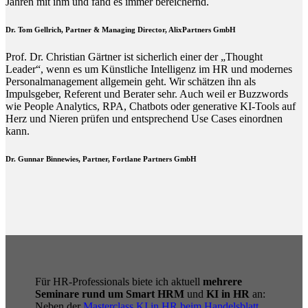
Jahren mit ihm und fand es immer bereichernd.
Dr. Tom Gellrich, Partner & Managing Director, AlixPartners GmbH
Prof. Dr. Christian Gärtner ist sicherlich einer der „Thought
Leader“, wenn es um Künstliche Intelligenz im HR und modernes
Personalmanagement allgemein geht. Wir schätzen ihn als
Impulsgeber, Referent und Berater sehr. Auch weil er Buzzwords
wie People Analytics, RPA, Chatbots oder generative KI-Tools auf
Herz und Nieren prüfen und entsprechend Use Cases einordnen
kann.
Dr. Gunnar Binnewies, Partner, Fortlane Partners GmbH
Für HR-Professionals biete ich aktuell
mehrere
Seminare rund um Smart HRM
und
KI in HR
an:
Neben der
Masterclass KI in HR beim Handelsblatt