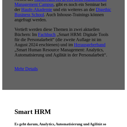
Management Campus
, gibt es noch ein Seminar bei
der
Haufe-Akademie
und ein weiteres an der
Digethic
Business School
. Auch Inhouse-Trainings können
angefragt werden.
Vertieft werden diese Themen in zwei aktuellen
Büchern: Im
Fachbuch
„Smart HRM: Digitale Tools
für die Personalarbeit“ (die zweite Auflage ist im
August 2024 erschienen) und im
Herausgeberband
„Smart Human Resource Management: Analytics,
Automatisierung und Agilität in der Personalarbeit“.
Mehr Details
Smart HRM
Es geht darum, Analytics, Automatisierung und Agilität so