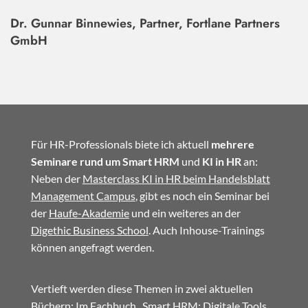
Dr. Gunnar Binnewies, Partner, Fortlane Partners
GmbH
Für HR-Professionals biete ich aktuell
mehrere
Seminare rund um Smart HRM
und
KI in HR
an:
Neben der
Masterclass KI in HR beim Handelsblatt
Management Campus
, gibt es noch ein Seminar bei
der
Haufe-Akademie
und ein weiteres an der
Digethic Business School
. Auch Inhouse-Trainings
können angefragt werden.
Vertieft werden diese Themen in zwei aktuellen
Büchern: Im
Fachbuch
„Smart HRM: Digitale Tools