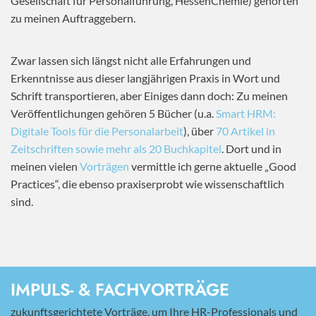
Gesellschaft für Personalführung, HessenChemie) gehörten
zu meinen Auftraggebern.
Zwar lassen sich längst nicht alle Erfahrungen und
Erkenntnisse aus dieser langjährigen Praxis in Wort und
Schrift transportieren, aber Einiges dann doch: Zu meinen
Veröffentlichungen gehören 5 Bücher (u.a.
Smart HRM:
Digitale Tools für die Personalarbeit
), über
70 Artikel in
Zeitschriften sowie mehr als 20 Buchkapitel
. Dort und in
meinen vielen
Vorträgen
vermittle ich gerne aktuelle „Good
Practices“, die ebenso praxiserprobt wie wissenschaftlich
sind.
IMPULS- & FACHVORTRÄGE
zukunftsgerichtete Vorträge, um Ihre HR-Professionals und