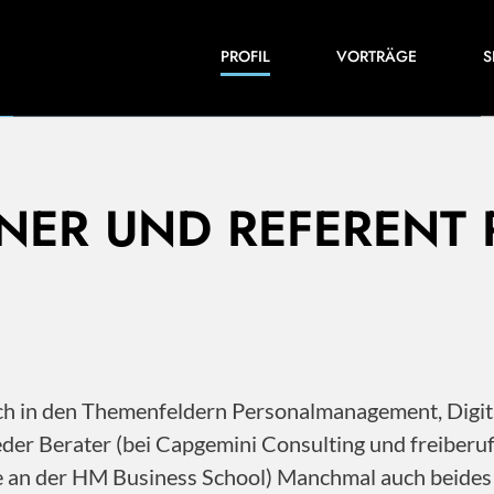
Einblicke in meine Arbeiten und Expertise:
PROFIL
VORTRÄGE
S
Veröffentlichungen, Videos und vieles mehr.
INER UND REFERENT
 ich in den Themenfeldern Personalmanagement, Dig
der Berater (bei Capgemini Consulting und freiberu
ile an der HM Business School) Manchmal auch beide