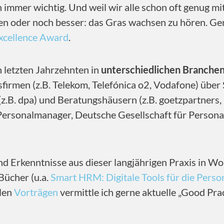
 immer wichtig. Und weil wir alle schon oft genug m
aben oder noch besser: das Gras wachsen zu hören. Ge
xcellence Award
.
n letzten Jahrzehnten in
unterschiedlichen Branchen
irmen (z.B. Telekom, Telefónica o2, Vodafone) über 
(z.B. dpa) und Beratungshäusern (z.B. goetzpartners
 Personalmanager, Deutsche Gesellschaft für Perso
nd Erkenntnisse aus dieser langjährigen Praxis in Wo
Bücher (u.a.
Smart HRM: Digitale Tools für die Perso
elen
Vorträgen
vermittle ich gerne aktuelle „Good Pra