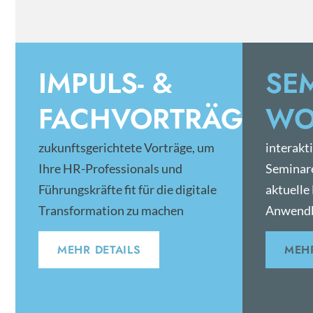
IMPULS- &
SE
FACHVORTRÄGE
WO
zukunftsgerichtete Vorträge, um
interakt
Ihre HR-Professionals und
Seminar
Führungskräfte fit für die digitale
aktuelle
Transformation zu machen
Anwendb
MEHR DETAILS
MEHR