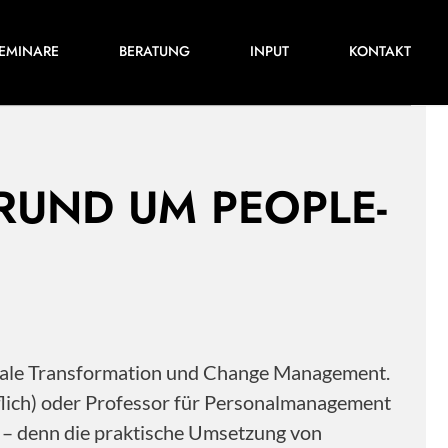
Für ihre nächste Konferenz, ihr nächstes
EMINARE
BERATUNG
INPUT
KONTAKT
Training oder Projekt.
 RUND UM PEOPLE-
itale Transformation und Change Management.
flich) oder Professor für Personalmanagement
s – denn die praktische Umsetzung von