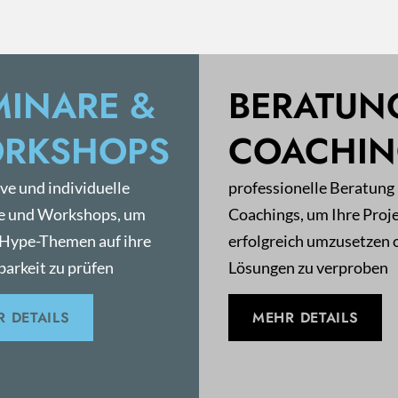
MINARE &
BERATUN
RKSHOPS
COACHI
ive und individuelle
professionelle Beratung
e und Workshops, um
Coachings, um Ihre Proj
 Hype-Themen auf ihre
erfolgreich umzusetzen 
arkeit zu prüfen
Lösungen zu verproben
 DETAILS
MEHR DETAILS