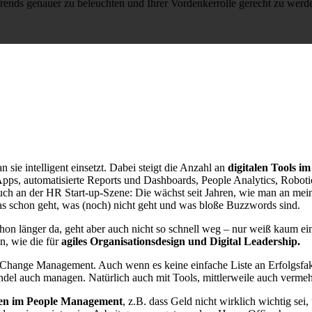
rends genauer zu beleuchten und Ihrer Vordenkerrolle gerecht zu werd
 sie intelligent einsetzt. Dabei steigt die Anzahl an
digitalen Tools 
s, automatisierte Reports und Dashboards, People Analytics, Roboti
auch an der HR Start-up-Szene: Die wächst seit Jahren, wie man an me
as schon geht, was (noch) nicht geht und was bloße Buzzwords sind.
 schon länger da, geht aber auch nicht so schnell weg – nur weiß kaum 
, wie die für
agiles Organisationsdesign und Digital Leadership.
hange Management. Auch wenn es keine einfache Liste an Erfolgsfakt
del auch managen. Natürlich auch mit Tools, mittlerweile auch verme
n im People Management
, z.B. dass Geld nicht wirklich wichtig sei