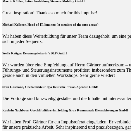
Martin Köhler, Leiter Ausbildung Siemens Mobility GmbH
Great inspiration! Thanks so much for this impulse!
Michael Kellerer, Head of IT, limango (A member of the otto group)
Wir haben diese Weiterbildung für unser Team dazugeholt, um eine p
sich in jeder Sequenz.
Stella Krüger, Beratungsleiterin VBLP GmbH
Wir wurden über eine Empfehlung auf Herrn Gärtner aufmerksam – und 
Führungs- und Steuerungsinstrumente profitiert, insbesondere zum Th
gerade auch in den virtuellen Workshops. Sehr gerne wieder!
Sven Gösmann, Chefredakteur dpa Deutsche Presse-Agentur GmbH
Die Vorträge sind kurzweilig gestaltet und die Inhalte mit interessan
Kathrin Nachbaur, Geschäftsführerin Holding Graz Kommunale Dienstleistungen GmbH
Wir haben Prof. Gärtner für ein Impulsreferat eingeladen. Er verbin
für unsere praktische Arbeit. Sehr inspirierend und praxisbezogen, g