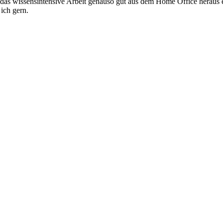
s wissensintensive Arbeit genauso gut aus dem Home Office heraus erl
 ich gern.