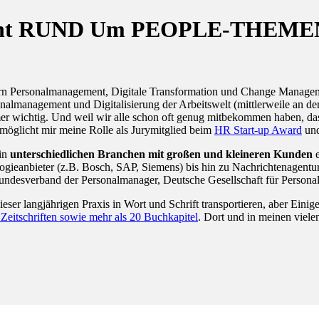
eferent RUND Um PEOPLE-THEME
dern Personalmanagement, Digitale Transformation und Change Managem
sonalmanagement und Digitalisierung der Arbeitswelt (mittlerweile an
wichtig. Und weil wir alle schon oft genug mitbekommen haben, dass W
möglicht mir meine Rolle als Jurymitglied beim
HR Start-up Award
un
 in
unterschiedlichen Branchen mit großen und kleineren Kunden
e
gieanbieter (z.B. Bosch, SAP, Siemens) bis hin zu Nachrichtenagentur
Bundesverband der Personalmanager, Deutsche Gesellschaft für Person
dieser langjährigen Praxis in Wort und Schrift transportieren, aber Ein
n Zeitschriften sowie mehr als 20 Buchkapitel
. Dort und in meinen viel