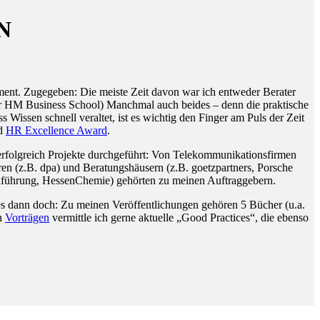
N
ent. Zugegeben: Die meiste Zeit davon war ich entweder Berater
 der HM Business School) Manchmal auch beides – denn die praktische
issen schnell veraltet, ist es wichtig den Finger am Puls der Zeit
d
HR Excellence Award
.
rfolgreich Projekte durchgeführt: Von Telekommunikationsfirmen
en (z.B. dpa) und Beratungshäusern (z.B. goetzpartners, Porsche
alführung, HessenChemie) gehörten zu meinen Auftraggebern.
iges dann doch: Zu meinen Veröffentlichungen gehören 5 Bücher (u.a.
en
Vorträgen
vermittle ich gerne aktuelle „Good Practices“, die ebenso