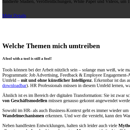
fundierte Studien, Veröffentlichungen, White Paper und Videos, um T
Mehr Details
Welche Themen mich umtreiben
A fool with a tool is still a fool!
Tools können bei der Arbeit nützlich sein – solange man weiß, wie man
Programmatic Job Advertising, Feedback & Employee Engagement-App
Umfeld –
mit und ohne künstlicher Intelligenz
. Erkennbar ist das 
downloadbar
). HR Professionals müssen in diesem Umfeld lernen, w
Ähnlich ist es im Bereich der digitalen Transformation: Sie ist zwar
von Geschäftsmodellen
müssen genauso gekonnt angewendet werden
Sowohl im HR- als auch Business-Kontext geht es immer wieder um C
Wandelmechanismen
erkennen. Und wer die versteht, kann den Wan
Neben handfesten Entwicklungen, halten sich leider auch viele
Mythe