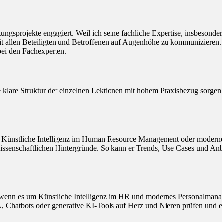
atungsprojekte engagiert. Weil ich seine fachliche Expertise, insbeson
mit allen Beteiligten und Betroffenen auf Augenhöhe zu kommunizieren.
ei den Fachexperten.
 klare Struktur der einzelnen Lektionen mit hohem Praxisbezug sorgen d
 um Künstliche Intelligenz im Human Resource Management oder moderne
nschaftlichen Hintergründe. So kann er Trends, Use Cases und Anbieter
r“, wenn es um Künstliche Intelligenz im HR und modernes Personalmana
, Chatbots oder generative KI-Tools auf Herz und Nieren prüfen und 