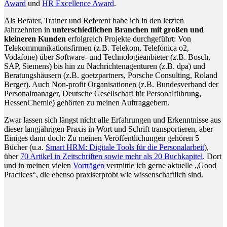
Award
und
HR Excellence Award
.
Als Berater, Trainer und Referent habe ich in den letzten
Jahrzehnten in
unterschiedlichen Branchen mit großen und
kleineren Kunden
erfolgreich Projekte durchgeführt: Von
Telekommunikationsfirmen (z.B. Telekom, Telefónica o2,
Vodafone) über Software- und Technologieanbieter (z.B. Bosch,
SAP, Siemens) bis hin zu Nachrichtenagenturen (z.B. dpa) und
Beratungshäusern (z.B. goetzpartners, Porsche Consulting, Roland
Berger). Auch Non-profit Organisationen (z.B. Bundesverband der
Personalmanager, Deutsche Gesellschaft für Personalführung,
HessenChemie) gehörten zu meinen Auftraggebern.
Zwar lassen sich längst nicht alle Erfahrungen und Erkenntnisse aus
dieser langjährigen Praxis in Wort und Schrift transportieren, aber
Einiges dann doch: Zu meinen Veröffentlichungen gehören 5
Bücher (u.a.
Smart HRM: Digitale Tools für die Personalarbeit
),
über
70 Artikel in Zeitschriften sowie mehr als 20 Buchkapitel
. Dort
und in meinen vielen
Vorträgen
vermittle ich gerne aktuelle „Good
Practices“, die ebenso praxiserprobt wie wissenschaftlich sind.