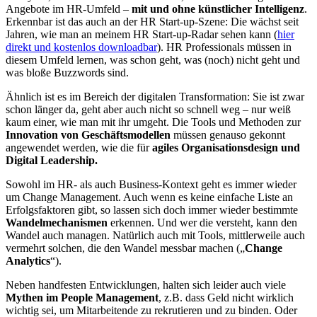
Angebote im HR-Umfeld –
mit und ohne künstlicher Intelligenz
.
Erkennbar ist das auch an der HR Start-up-Szene: Die wächst seit
Jahren, wie man an meinem HR Start-up-Radar sehen kann (
hier
direkt und kostenlos downloadbar
). HR Professionals müssen in
diesem Umfeld lernen, was schon geht, was (noch) nicht geht und
was bloße Buzzwords sind.
Ähnlich ist es im Bereich der digitalen Transformation: Sie ist zwar
schon länger da, geht aber auch nicht so schnell weg – nur weiß
kaum einer, wie man mit ihr umgeht. Die Tools und Methoden zur
Innovation von Geschäftsmodellen
müssen genauso gekonnt
angewendet werden, wie die für
agiles Organisationsdesign und
Digital Leadership.
Sowohl im HR- als auch Business-Kontext geht es immer wieder
um Change Management. Auch wenn es keine einfache Liste an
Erfolgsfaktoren gibt, so lassen sich doch immer wieder bestimmte
Wandelmechanismen
erkennen. Und wer die versteht, kann den
Wandel auch managen. Natürlich auch mit Tools, mittlerweile auch
vermehrt solchen, die den Wandel messbar machen („
Change
Analytics
“).
Neben handfesten Entwicklungen, halten sich leider auch viele
Mythen im People Management
, z.B. dass Geld nicht wirklich
wichtig sei, um Mitarbeitende zu rekrutieren und zu binden. Oder