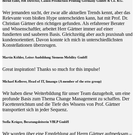
Bernd Eidel, HR Director, Canon Production Printing Germany GmbH & Co. KG.
Wer jemanden sucht, der zwar alle aktuellen Trends kennt, aber das
Relevante vom bloßen Hype unterscheiden kann, hat mit Prof. Dr.
Christian Gärtner den richtigen gefunden. Als erfahrener Berater
und Wissenschaftler, arbeitet Herr Gärtner immer auf einer
fundierten und sauberen Basis. Gleichzeitig aber auch praxisnah und
kundenorientiert. Davon konnte ich mich in unterschiedlichsten
Konstellationen überzeugen.
Martin Köhler, Leiter Ausbildung Siemens Mobility GmbH
Great inspiration! Thanks so much for this impulse!
Michael Kellerer, Head of IT, limango (A member of the otto group)
Wir haben diese Weiterbildung für unser Team dazugeholt, um eine
profunde Basis zum Thema Change Management zu schaffen. Der
Facettenreichtum und die Tiefe des Wissens von Prof. Gärtner
transportiert sich in jeder Sequenz.
Stella Krüger, Beratungsleiterin VBLP GmbH
Wir wurden über eine Empfehlung auf Herrn Gärtner aufmerksam –