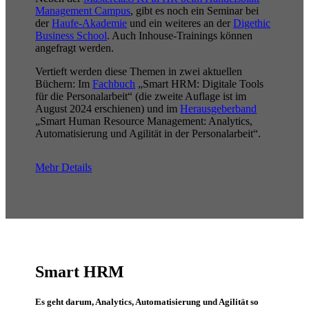
Management Campus
, gibt es noch ein Seminar bei
der
Haufe-Akademie
und ein weiteres an der
Digethic
Business School
. Auch Inhouse-Trainings können
angefragt werden.
Vertieft werden diese Themen in zwei aktuellen
Büchern: Im
Fachbuch
„Smart HRM: Digitale Tools
für die Personalarbeit“ (die zweite Auflage ist im
August 2024 erschienen) und im
Herausgeberband
„Smart Human Resource Management: Analytics,
Automatisierung und Agilität in der Personalarbeit“.
Mehr Details
Smart HRM
Es geht darum, Analytics, Automatisierung und Agilität so