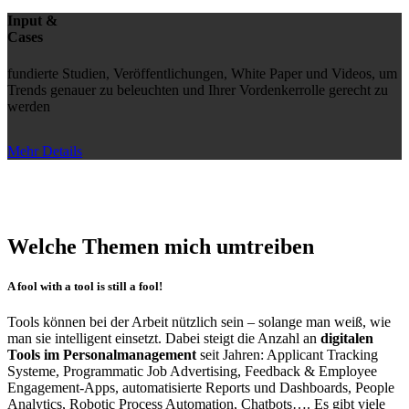
Input &
Cases
fundierte Studien, Veröffentlichungen, White Paper und Videos, um
Trends genauer zu beleuchten und Ihrer Vordenkerrolle gerecht zu
werden
Mehr Details
Welche Themen mich umtreiben
A fool with a tool is still a fool!
Tools können bei der Arbeit nützlich sein – solange man weiß, wie
man sie intelligent einsetzt. Dabei steigt die Anzahl an
digitalen
Tools im Personalmanagement
seit Jahren: Applicant Tracking
Systeme, Programmatic Job Advertising, Feedback & Employee
Engagement-Apps, automatisierte Reports und Dashboards, People
Analytics, Robotic Process Automation, Chatbots…. Es gibt viele