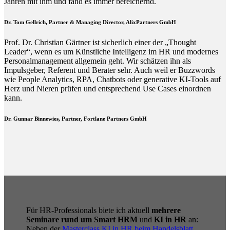
Jahren mit ihm und fand es immer bereichernd.
Dr. Tom Gellrich, Partner & Managing Director, AlixPartners GmbH
Prof. Dr. Christian Gärtner ist sicherlich einer der „Thought
Leader“, wenn es um Künstliche Intelligenz im HR und modernes
Personalmanagement allgemein geht. Wir schätzen ihn als
Impulsgeber, Referent und Berater sehr. Auch weil er Buzzwords
wie People Analytics, RPA, Chatbots oder generative KI-Tools auf
Herz und Nieren prüfen und entsprechend Use Cases einordnen
kann.
Dr. Gunnar Binnewies, Partner, Fortlane Partners GmbH
Für HR-Professionals biete ich aktuell
mehrere
Seminare rund um Smart HRM
und
KI in HR
an:
Neben der
Masterclass KI in HR beim Handelsblatt