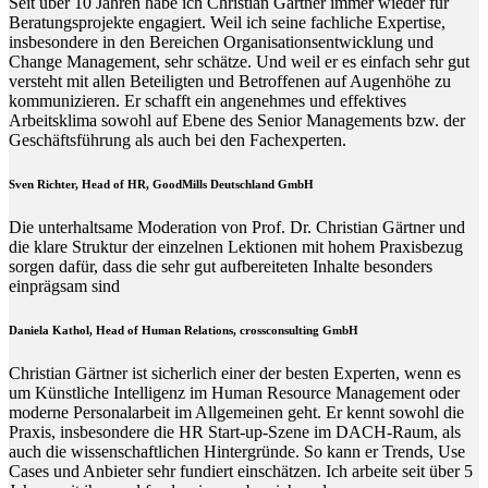
Seit über 10 Jahren habe ich Christian Gärtner immer wieder für
Beratungsprojekte engagiert. Weil ich seine fachliche Expertise,
insbesondere in den Bereichen Organisationsentwicklung und
Change Management, sehr schätze. Und weil er es einfach sehr gut
versteht mit allen Beteiligten und Betroffenen auf Augenhöhe zu
kommunizieren. Er schafft ein angenehmes und effektives
Arbeitsklima sowohl auf Ebene des Senior Managements bzw. der
Geschäftsführung als auch bei den Fachexperten.
Sven Richter, Head of HR,
GoodMills Deutschland
GmbH
Die unterhaltsame Moderation von Prof. Dr. Christian Gärtner und
die klare Struktur der einzelnen Lektionen mit hohem Praxisbezug
sorgen dafür, dass die sehr gut aufbereiteten Inhalte besonders
einprägsam sind
Daniela Kathol, Head of Human Relations, crossconsulting GmbH
Christian Gärtner ist sicherlich einer der besten Experten, wenn es
um Künstliche Intelligenz im Human Resource Management oder
moderne Personalarbeit im Allgemeinen geht. Er kennt sowohl die
Praxis, insbesondere die HR Start-up-Szene im DACH-Raum, als
auch die wissenschaftlichen Hintergründe. So kann er Trends, Use
Cases und Anbieter sehr fundiert einschätzen. Ich arbeite seit über 5