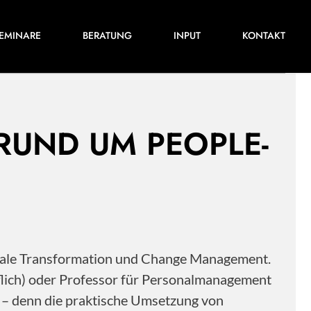
Für ihre nächste Konferenz, ihr nächstes
EMINARE
BERATUNG
INPUT
KONTAKT
Training oder Projekt.
 RUND UM PEOPLE-
itale Transformation und Change Management.
flich) oder Professor für Personalmanagement
s – denn die praktische Umsetzung von