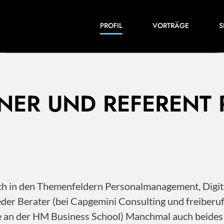
Einblicke in meine Arbeiten und Expertise:
PROFIL
VORTRÄGE
S
Veröffentlichungen, Videos und vieles mehr.
INER UND REFERENT
 ich in den Themenfeldern Personalmanagement, Dig
der Berater (bei Capgemini Consulting und freiberu
ile an der HM Business School) Manchmal auch beide