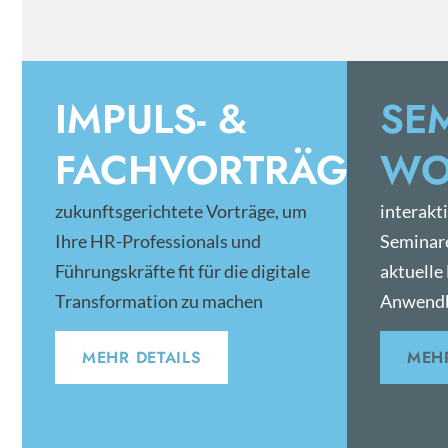
IMPULS- &
SE
FACHVORTRÄGE
WO
zukunftsgerichtete Vorträge, um
interakt
Ihre HR-Professionals und
Seminar
Führungskräfte fit für die digitale
aktuelle
Transformation zu machen
Anwendb
MEHR DETAILS
MEHR