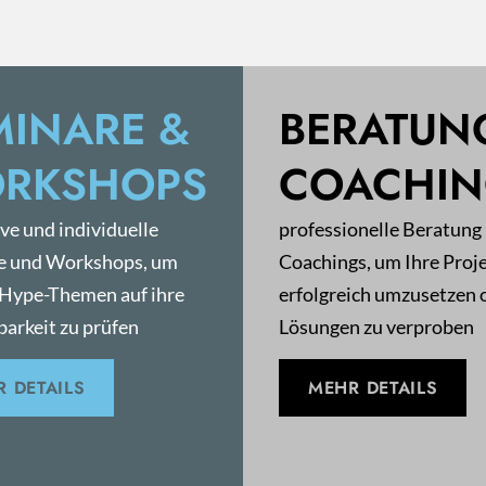
MINARE &
BERATUN
RKSHOPS
COACHI
ive und individuelle
professionelle Beratung
e und Workshops, um
Coachings, um Ihre Proj
 Hype-Themen auf ihre
erfolgreich umzusetzen 
arkeit zu prüfen
Lösungen zu verproben
 DETAILS
MEHR DETAILS