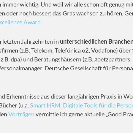
 immer wichtig. Und weil wir alle schon oft genug m
aben oder noch besser: das Gras wachsen zu hören. Ge
xcellence Award
.
n letzten Jahrzehnten in
unterschiedlichen Branchen
irmen (z.B. Telekom, Telefónica o2, Vodafone) über 
(z.B. dpa) und Beratungshäusern (z.B. goetzpartners
 Personalmanager, Deutsche Gesellschaft für Perso
nd Erkenntnisse aus dieser langjährigen Praxis in Wo
Bücher (u.a.
Smart HRM: Digitale Tools für die Perso
elen
Vorträgen
vermittle ich gerne aktuelle „Good Pra