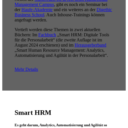
Management Campus
, gibt es noch ein Seminar bei
der
Haufe-Akademie
und ein weiteres an der
Digethic
Business School
. Auch Inhouse-Trainings können
angefragt werden.
Vertieft werden diese Themen in zwei aktuellen
Büchern: Im
Fachbuch
„Smart HRM: Digitale Tools
für die Personalarbeit“ (die zweite Auflage ist im
August 2024 erschienen) und im
Herausgeberband
„Smart Human Resource Management: Analytics,
Automatisierung und Agilität in der Personalarbeit“.
Mehr Details
Smart HRM
Es geht darum, Analytics, Automatisierung und Agilität so