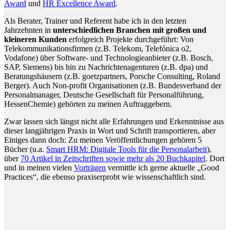
Award
und
HR Excellence Award
.
Als Berater, Trainer und Referent habe ich in den letzten
Jahrzehnten in
unterschiedlichen Branchen mit großen und
kleineren Kunden
erfolgreich Projekte durchgeführt: Von
Telekommunikationsfirmen (z.B. Telekom, Telefónica o2,
Vodafone) über Software- und Technologieanbieter (z.B. Bosch,
SAP, Siemens) bis hin zu Nachrichtenagenturen (z.B. dpa) und
Beratungshäusern (z.B. goetzpartners, Porsche Consulting, Roland
Berger). Auch Non-profit Organisationen (z.B. Bundesverband der
Personalmanager, Deutsche Gesellschaft für Personalführung,
HessenChemie) gehörten zu meinen Auftraggebern.
Zwar lassen sich längst nicht alle Erfahrungen und Erkenntnisse aus
dieser langjährigen Praxis in Wort und Schrift transportieren, aber
Einiges dann doch: Zu meinen Veröffentlichungen gehören 5
Bücher (u.a.
Smart HRM: Digitale Tools für die Personalarbeit
),
über
70 Artikel in Zeitschriften sowie mehr als 20 Buchkapitel
. Dort
und in meinen vielen
Vorträgen
vermittle ich gerne aktuelle „Good
Practices“, die ebenso praxiserprobt wie wissenschaftlich sind.