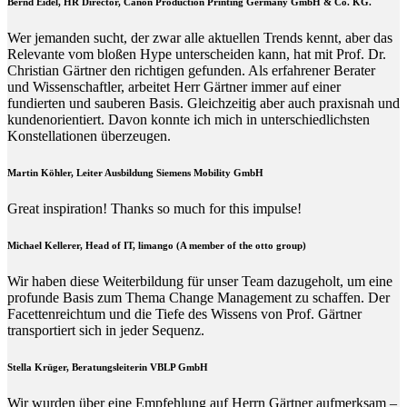
Bernd Eidel, HR Director, Canon Production Printing Germany GmbH & Co. KG.
Wer jemanden sucht, der zwar alle aktuellen Trends kennt, aber das
Relevante vom bloßen Hype unterscheiden kann, hat mit Prof. Dr.
Christian Gärtner den richtigen gefunden. Als erfahrener Berater
und Wissenschaftler, arbeitet Herr Gärtner immer auf einer
fundierten und sauberen Basis. Gleichzeitig aber auch praxisnah und
kundenorientiert. Davon konnte ich mich in unterschiedlichsten
Konstellationen überzeugen.
Martin Köhler, Leiter Ausbildung Siemens Mobility GmbH
Great inspiration! Thanks so much for this impulse!
Michael Kellerer, Head of IT, limango (A member of the otto group)
Wir haben diese Weiterbildung für unser Team dazugeholt, um eine
profunde Basis zum Thema Change Management zu schaffen. Der
Facettenreichtum und die Tiefe des Wissens von Prof. Gärtner
transportiert sich in jeder Sequenz.
Stella Krüger, Beratungsleiterin VBLP GmbH
Wir wurden über eine Empfehlung auf Herrn Gärtner aufmerksam –