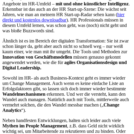
Angebote im HR-Umfeld –
mit und ohne künstlicher Intelligenz
.
Erkennbar ist das auch an der HR Start-up-Szene: Die wächst seit
Jahren, wie man an meinem HR Start-up-Radar sehen kann (
hier
direkt und kostenlos downloadbar
). HR Professionals müssen in
diesem Umfeld lernen, was schon geht, was (noch) nicht geht und
was bloße Buzzwords sind.
Ähnlich ist es im Bereich der digitalen Transformation: Sie ist zwar
schon länger da, geht aber auch nicht so schnell weg – nur weiß
kaum einer, wie man mit ihr umgeht. Die Tools und Methoden zur
Innovation von Geschäftsmodellen
müssen genauso gekonnt
angewendet werden, wie die für
agiles Organisationsdesign und
Digital Leadership.
Sowohl im HR- als auch Business-Kontext geht es immer wieder
um Change Management. Auch wenn es keine einfache Liste an
Erfolgsfaktoren gibt, so lassen sich doch immer wieder bestimmte
Wandelmechanismen
erkennen. Und wer die versteht, kann den
Wandel auch managen. Natürlich auch mit Tools, mittlerweile auch
vermehrt solchen, die den Wandel messbar machen („
Change
Analytics
“).
Neben handfesten Entwicklungen, halten sich leider auch viele
Mythen im People Management
, z.B. dass Geld nicht wirklich
wichtig sei, um Mitarbeitende zu rekrutieren und zu binden. Oder