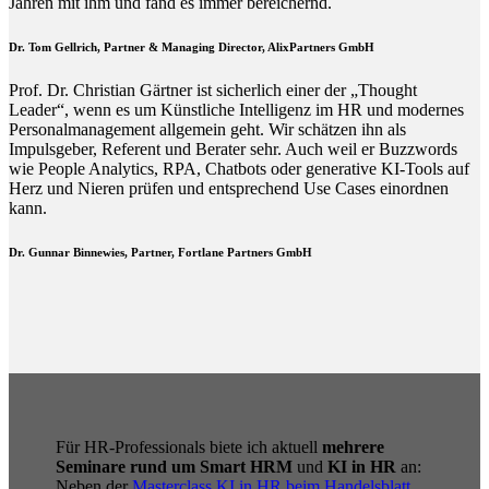
Jahren mit ihm und fand es immer bereichernd.
Dr. Tom Gellrich, Partner & Managing Director, AlixPartners GmbH
Prof. Dr. Christian Gärtner ist sicherlich einer der „Thought
Leader“, wenn es um Künstliche Intelligenz im HR und modernes
Personalmanagement allgemein geht. Wir schätzen ihn als
Impulsgeber, Referent und Berater sehr. Auch weil er Buzzwords
wie People Analytics, RPA, Chatbots oder generative KI-Tools auf
Herz und Nieren prüfen und entsprechend Use Cases einordnen
kann.
Dr. Gunnar Binnewies, Partner, Fortlane Partners GmbH
Für HR-Professionals biete ich aktuell
mehrere
Seminare rund um Smart HRM
und
KI in HR
an:
Neben der
Masterclass KI in HR beim Handelsblatt