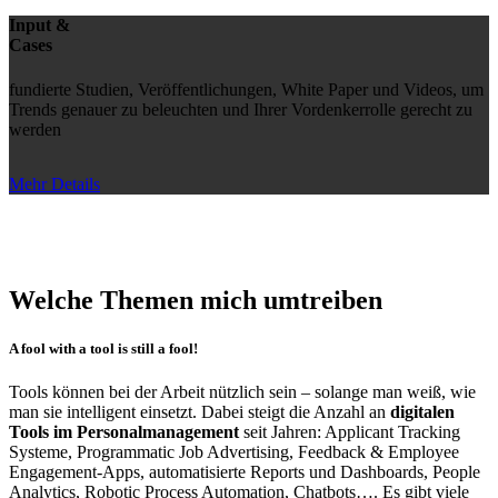
Input &
Cases
fundierte Studien, Veröffentlichungen, White Paper und Videos, um
Trends genauer zu beleuchten und Ihrer Vordenkerrolle gerecht zu
werden
Mehr Details
Welche Themen mich umtreiben
A fool with a tool is still a fool!
Tools können bei der Arbeit nützlich sein – solange man weiß, wie
man sie intelligent einsetzt. Dabei steigt die Anzahl an
digitalen
Tools im Personalmanagement
seit Jahren: Applicant Tracking
Systeme, Programmatic Job Advertising, Feedback & Employee
Engagement-Apps, automatisierte Reports und Dashboards, People
Analytics, Robotic Process Automation, Chatbots…. Es gibt viele