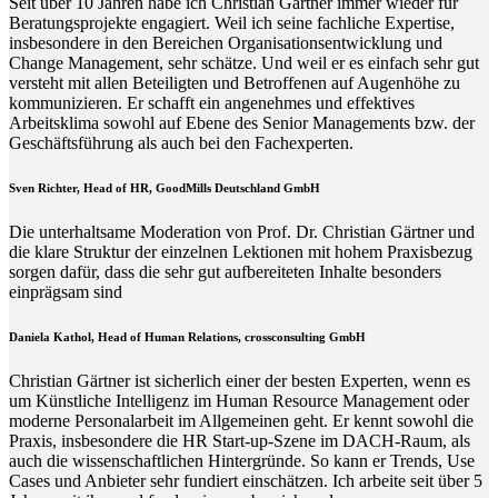
Seit über 10 Jahren habe ich Christian Gärtner immer wieder für
Beratungsprojekte engagiert. Weil ich seine fachliche Expertise,
insbesondere in den Bereichen Organisationsentwicklung und
Change Management, sehr schätze. Und weil er es einfach sehr gut
versteht mit allen Beteiligten und Betroffenen auf Augenhöhe zu
kommunizieren. Er schafft ein angenehmes und effektives
Arbeitsklima sowohl auf Ebene des Senior Managements bzw. der
Geschäftsführung als auch bei den Fachexperten.
Sven Richter, Head of HR,
GoodMills Deutschland
GmbH
Die unterhaltsame Moderation von Prof. Dr. Christian Gärtner und
die klare Struktur der einzelnen Lektionen mit hohem Praxisbezug
sorgen dafür, dass die sehr gut aufbereiteten Inhalte besonders
einprägsam sind
Daniela Kathol, Head of Human Relations, crossconsulting GmbH
Christian Gärtner ist sicherlich einer der besten Experten, wenn es
um Künstliche Intelligenz im Human Resource Management oder
moderne Personalarbeit im Allgemeinen geht. Er kennt sowohl die
Praxis, insbesondere die HR Start-up-Szene im DACH-Raum, als
auch die wissenschaftlichen Hintergründe. So kann er Trends, Use
Cases und Anbieter sehr fundiert einschätzen. Ich arbeite seit über 5