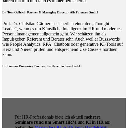
Jahren mit ihm und fand es immer bereichernd.
Dr. Tom Gellrich, Partner & Managing Director, AlixPartners GmbH
Prof. Dr. Christian Gärtner ist sicherlich einer der „Thought
Leader“, wenn es um Künstliche Intelligenz im HR und modernes
Personalmanagement allgemein geht. Wir schätzen ihn als
Impulsgeber, Referent und Berater sehr. Auch weil er Buzzwords
wie People Analytics, RPA, Chatbots oder generative KI-Tools auf
Herz und Nieren prüfen und entsprechend Use Cases einordnen
kann.
Dr. Gunnar Binnewies, Partner, Fortlane Partners GmbH
Für HR-Professionals biete ich aktuell
mehrere
Seminare rund um Smart HRM
und
KI in HR
an:
Neben der
Masterclass KI in HR beim Handelsblatt