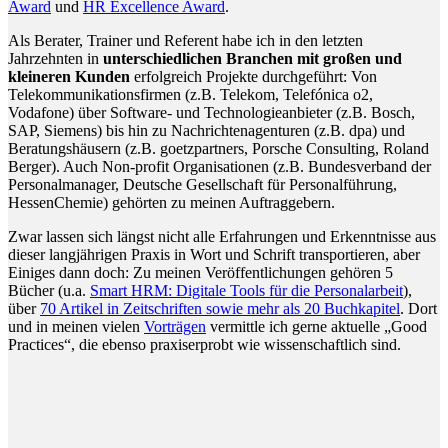
Award
und
HR Excellence Award
.
Als Berater, Trainer und Referent habe ich in den letzten
Jahrzehnten in
unterschiedlichen Branchen mit großen und
kleineren Kunden
erfolgreich Projekte durchgeführt: Von
Telekommunikationsfirmen (z.B. Telekom, Telefónica o2,
Vodafone) über Software- und Technologieanbieter (z.B. Bosch,
SAP, Siemens) bis hin zu Nachrichtenagenturen (z.B. dpa) und
Beratungshäusern (z.B. goetzpartners, Porsche Consulting, Roland
Berger). Auch Non-profit Organisationen (z.B. Bundesverband der
Personalmanager, Deutsche Gesellschaft für Personalführung,
HessenChemie) gehörten zu meinen Auftraggebern.
Zwar lassen sich längst nicht alle Erfahrungen und Erkenntnisse aus
dieser langjährigen Praxis in Wort und Schrift transportieren, aber
Einiges dann doch: Zu meinen Veröffentlichungen gehören 5
Bücher (u.a.
Smart HRM: Digitale Tools für die Personalarbeit
),
über
70 Artikel in Zeitschriften sowie mehr als 20 Buchkapitel
. Dort
und in meinen vielen
Vorträgen
vermittle ich gerne aktuelle „Good
Practices“, die ebenso praxiserprobt wie wissenschaftlich sind.