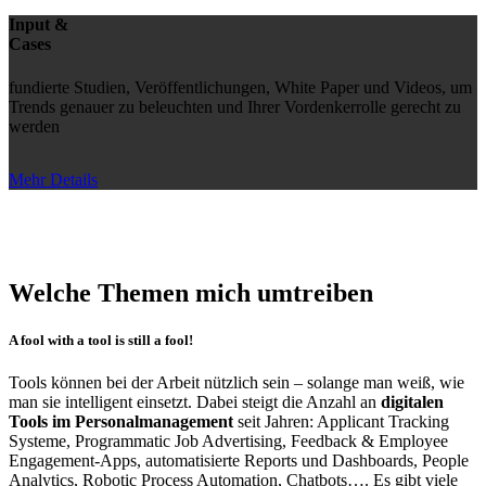
Input &
Cases
fundierte Studien, Veröffentlichungen, White Paper und Videos, um
Trends genauer zu beleuchten und Ihrer Vordenkerrolle gerecht zu
werden
Mehr Details
Welche Themen mich umtreiben
A fool with a tool is still a fool!
Tools können bei der Arbeit nützlich sein – solange man weiß, wie
man sie intelligent einsetzt. Dabei steigt die Anzahl an
digitalen
Tools im Personalmanagement
seit Jahren: Applicant Tracking
Systeme, Programmatic Job Advertising, Feedback & Employee
Engagement-Apps, automatisierte Reports und Dashboards, People
Analytics, Robotic Process Automation, Chatbots…. Es gibt viele