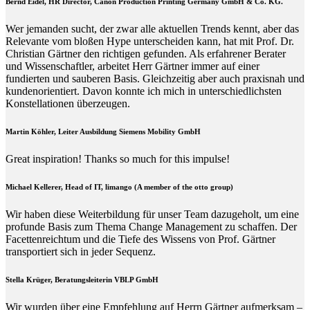
Bernd Eidel, HR Director, Canon Production Printing Germany GmbH & Co. KG.
Wer jemanden sucht, der zwar alle aktuellen Trends kennt, aber das
Relevante vom bloßen Hype unterscheiden kann, hat mit Prof. Dr.
Christian Gärtner den richtigen gefunden. Als erfahrener Berater
und Wissenschaftler, arbeitet Herr Gärtner immer auf einer
fundierten und sauberen Basis. Gleichzeitig aber auch praxisnah und
kundenorientiert. Davon konnte ich mich in unterschiedlichsten
Konstellationen überzeugen.
Martin Köhler, Leiter Ausbildung Siemens Mobility GmbH
Great inspiration! Thanks so much for this impulse!
Michael Kellerer, Head of IT, limango (A member of the otto group)
Wir haben diese Weiterbildung für unser Team dazugeholt, um eine
profunde Basis zum Thema Change Management zu schaffen. Der
Facettenreichtum und die Tiefe des Wissens von Prof. Gärtner
transportiert sich in jeder Sequenz.
Stella Krüger, Beratungsleiterin VBLP GmbH
Wir wurden über eine Empfehlung auf Herrn Gärtner aufmerksam –