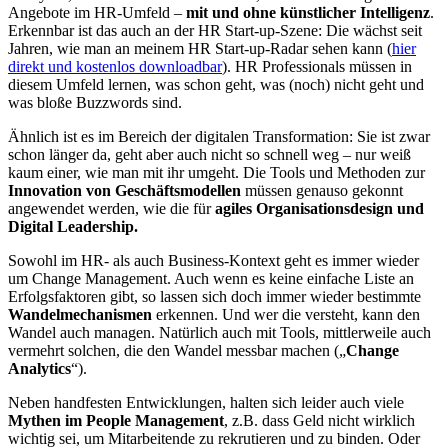
Angebote im HR-Umfeld –
mit und ohne künstlicher Intelligenz
.
Erkennbar ist das auch an der HR Start-up-Szene: Die wächst seit
Jahren, wie man an meinem HR Start-up-Radar sehen kann (
hier
direkt und kostenlos downloadbar
). HR Professionals müssen in
diesem Umfeld lernen, was schon geht, was (noch) nicht geht und
was bloße Buzzwords sind.
Ähnlich ist es im Bereich der digitalen Transformation: Sie ist zwar
schon länger da, geht aber auch nicht so schnell weg – nur weiß
kaum einer, wie man mit ihr umgeht. Die Tools und Methoden zur
Innovation von Geschäftsmodellen
müssen genauso gekonnt
angewendet werden, wie die für
agiles Organisationsdesign und
Digital Leadership.
Sowohl im HR- als auch Business-Kontext geht es immer wieder
um Change Management. Auch wenn es keine einfache Liste an
Erfolgsfaktoren gibt, so lassen sich doch immer wieder bestimmte
Wandelmechanismen
erkennen. Und wer die versteht, kann den
Wandel auch managen. Natürlich auch mit Tools, mittlerweile auch
vermehrt solchen, die den Wandel messbar machen („
Change
Analytics
“).
Neben handfesten Entwicklungen, halten sich leider auch viele
Mythen im People Management
, z.B. dass Geld nicht wirklich
wichtig sei, um Mitarbeitende zu rekrutieren und zu binden. Oder