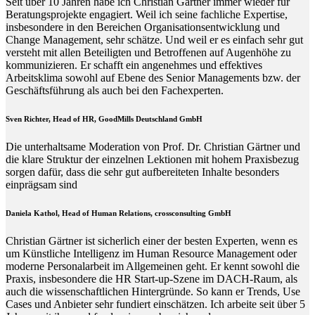
Seit über 10 Jahren habe ich Christian Gärtner immer wieder für
Beratungsprojekte engagiert. Weil ich seine fachliche Expertise,
insbesondere in den Bereichen Organisationsentwicklung und
Change Management, sehr schätze. Und weil er es einfach sehr gut
versteht mit allen Beteiligten und Betroffenen auf Augenhöhe zu
kommunizieren. Er schafft ein angenehmes und effektives
Arbeitsklima sowohl auf Ebene des Senior Managements bzw. der
Geschäftsführung als auch bei den Fachexperten.
Sven Richter, Head of HR,
GoodMills Deutschland
GmbH
Die unterhaltsame Moderation von Prof. Dr. Christian Gärtner und
die klare Struktur der einzelnen Lektionen mit hohem Praxisbezug
sorgen dafür, dass die sehr gut aufbereiteten Inhalte besonders
einprägsam sind
Daniela Kathol, Head of Human Relations, crossconsulting GmbH
Christian Gärtner ist sicherlich einer der besten Experten, wenn es
um Künstliche Intelligenz im Human Resource Management oder
moderne Personalarbeit im Allgemeinen geht. Er kennt sowohl die
Praxis, insbesondere die HR Start-up-Szene im DACH-Raum, als
auch die wissenschaftlichen Hintergründe. So kann er Trends, Use
Cases und Anbieter sehr fundiert einschätzen. Ich arbeite seit über 5