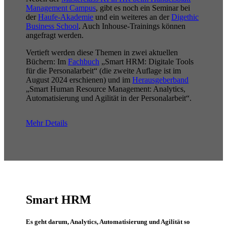
Management Campus
, gibt es noch ein Seminar bei
der
Haufe-Akademie
und ein weiteres an der
Digethic
Business School
. Auch Inhouse-Trainings können
angefragt werden.
Vertieft werden diese Themen in zwei aktuellen
Büchern: Im
Fachbuch
„Smart HRM: Digitale Tools
für die Personalarbeit“ (die zweite Auflage ist im
August 2024 erschienen) und im
Herausgeberband
„Smart Human Resource Management: Analytics,
Automatisierung und Agilität in der Personalarbeit“.
Mehr Details
Smart HRM
Es geht darum, Analytics, Automatisierung und Agilität so