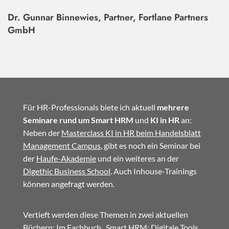
Dr. Gunnar Binnewies, Partner, Fortlane Partners
GmbH
Für HR-Professionals biete ich aktuell
mehrere
Seminare rund um Smart HRM
und
KI in HR
an:
Neben der
Masterclass KI in HR beim Handelsblatt
Management Campus
, gibt es noch ein Seminar bei
der
Haufe-Akademie
und ein weiteres an der
Digethic Business School
. Auch Inhouse-Trainings
können angefragt werden.
Vertieft werden diese Themen in zwei aktuellen
Büchern: Im
Fachbuch
„Smart HRM: Digitale Tools