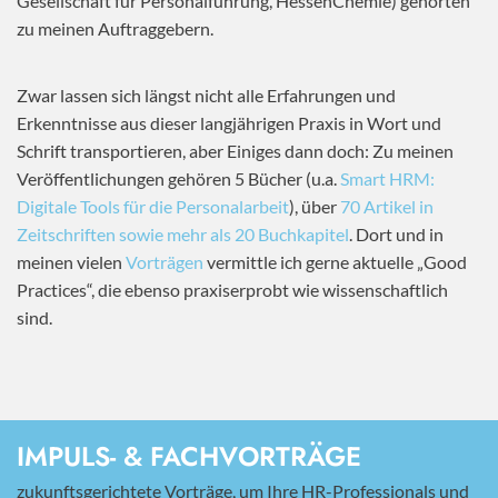
Gesellschaft für Personalführung, HessenChemie) gehörten
zu meinen Auftraggebern.
Zwar lassen sich längst nicht alle Erfahrungen und
Erkenntnisse aus dieser langjährigen Praxis in Wort und
Schrift transportieren, aber Einiges dann doch: Zu meinen
Veröffentlichungen gehören 5 Bücher (u.a.
Smart HRM:
Digitale Tools für die Personalarbeit
), über
70 Artikel in
Zeitschriften sowie mehr als 20 Buchkapitel
. Dort und in
meinen vielen
Vorträgen
vermittle ich gerne aktuelle „Good
Practices“, die ebenso praxiserprobt wie wissenschaftlich
sind.
IMPULS- & FACHVORTRÄGE
zukunftsgerichtete Vorträge, um Ihre HR-Professionals und