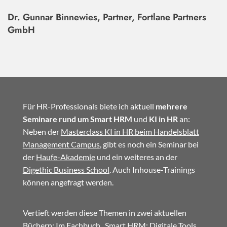
Dr. Gunnar Binnewies, Partner, Fortlane Partners
GmbH
Für HR-Professionals biete ich aktuell
mehrere
Seminare rund um Smart HRM
und
KI in HR
an:
Neben der
Masterclass KI in HR beim Handelsblatt
Management Campus
, gibt es noch ein Seminar bei
der
Haufe-Akademie
und ein weiteres an der
Digethic Business School
. Auch Inhouse-Trainings
können angefragt werden.
Vertieft werden diese Themen in zwei aktuellen
Büchern: Im
Fachbuch
„Smart HRM: Digitale Tools