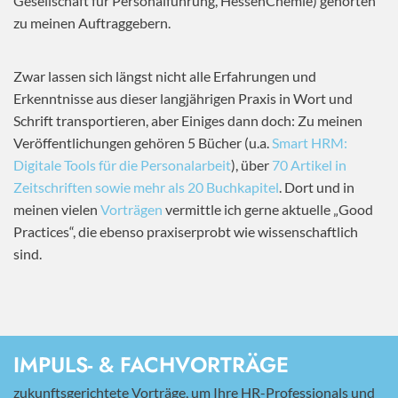
Gesellschaft für Personalführung, HessenChemie) gehörten
zu meinen Auftraggebern.
Zwar lassen sich längst nicht alle Erfahrungen und
Erkenntnisse aus dieser langjährigen Praxis in Wort und
Schrift transportieren, aber Einiges dann doch: Zu meinen
Veröffentlichungen gehören 5 Bücher (u.a.
Smart HRM:
Digitale Tools für die Personalarbeit
), über
70 Artikel in
Zeitschriften sowie mehr als 20 Buchkapitel
. Dort und in
meinen vielen
Vorträgen
vermittle ich gerne aktuelle „Good
Practices“, die ebenso praxiserprobt wie wissenschaftlich
sind.
IMPULS- & FACHVORTRÄGE
zukunftsgerichtete Vorträge, um Ihre HR-Professionals und