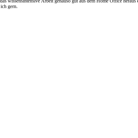
s wissensintensive Arbeit genauso gut aus dem Home Office heraus erl
 ich gern.