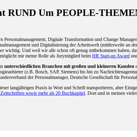
eferent RUND Um PEOPLE-THEME
dern Personalmanagement, Digitale Transformation und Change Managem
sonalmanagement und Digitalisierung der Arbeitswelt (mittlerweile an
wichtig. Und weil wir alle schon oft genug mitbekommen haben, dass W
möglicht mir meine Rolle als Jurymitglied beim
HR Start-up Award
un
 in
unterschiedlichen Branchen mit großen und kleineren Kunden
e
gieanbieter (z.B. Bosch, SAP, Siemens) bis hin zu Nachrichtenagentur
Bundesverband der Personalmanager, Deutsche Gesellschaft für Person
dieser langjährigen Praxis in Wort und Schrift transportieren, aber Ein
n Zeitschriften sowie mehr als 20 Buchkapitel
. Dort und in meinen viel