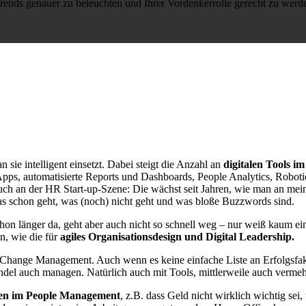
rends genauer zu beleuchten und Ihrer Vordenkerrolle gerecht zu werd
 sie intelligent einsetzt. Dabei steigt die Anzahl an
digitalen Tools 
s, automatisierte Reports und Dashboards, People Analytics, Roboti
auch an der HR Start-up-Szene: Die wächst seit Jahren, wie man an me
as schon geht, was (noch) nicht geht und was bloße Buzzwords sind.
 schon länger da, geht aber auch nicht so schnell weg – nur weiß kaum 
, wie die für
agiles Organisationsdesign und Digital Leadership.
hange Management. Auch wenn es keine einfache Liste an Erfolgsfakt
del auch managen. Natürlich auch mit Tools, mittlerweile auch verme
n im People Management
, z.B. dass Geld nicht wirklich wichtig sei