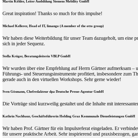
Martin Köhler, Leiter Ausbildung Siemens Mobility GmbH
Great inspiration! Thanks so much for this impulse!
Michael Kellerer, Head of IT, limango (A member of the otto group)
Wir haben diese Weiterbildung für unser Team dazugeholt, um eine p
sich in jeder Sequenz.
Stella Krüger, Beratungsleiterin VBLP GmbH
Wir wurden über eine Empfehlung auf Herrn Gärtner aufmerksam – und 
Führungs- und Steuerungsinstrumente profitiert, insbesondere zum Th
gerade auch in den virtuellen Workshops. Sehr gerne wieder!
Sven Gösmann, Chefredakteur dpa Deutsche Presse-Agentur GmbH
Die Vorträge sind kurzweilig gestaltet und die Inhalte mit interessan
Kathrin Nachbaur, Geschäftsführerin Holding Graz Kommunale Dienstleistungen GmbH
Wir haben Prof. Gärtner für ein Impulsreferat eingeladen. Er verbin
für unsere praktische Arbeit. Sehr inspirierend und praxisbezogen, g