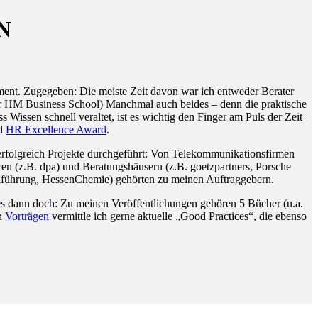
N
ent. Zugegeben: Die meiste Zeit davon war ich entweder Berater
 der HM Business School) Manchmal auch beides – denn die praktische
issen schnell veraltet, ist es wichtig den Finger am Puls der Zeit
d
HR Excellence Award
.
rfolgreich Projekte durchgeführt: Von Telekommunikationsfirmen
en (z.B. dpa) und Beratungshäusern (z.B. goetzpartners, Porsche
alführung, HessenChemie) gehörten zu meinen Auftraggebern.
iges dann doch: Zu meinen Veröffentlichungen gehören 5 Bücher (u.a.
en
Vorträgen
vermittle ich gerne aktuelle „Good Practices“, die ebenso