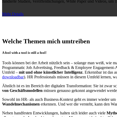
fundierte Studien, Veröffentlichungen, White Paper und Videos, um T
Mehr Details
Welche Themen mich umtreiben
A fool with a tool is still a fool!
Tools können bei der Arbeit nützlich sein – solange man weiß, wie man
Programmatic Job Advertising, Feedback & Employee Engagement-App
Umfeld –
mit und ohne künstlicher Intelligenz
. Erkennbar ist das 
downloadbar
). HR Professionals müssen in diesem Umfeld lernen, w
Ähnlich ist es im Bereich der digitalen Transformation: Sie ist zwar
von Geschäftsmodellen
müssen genauso gekonnt angewendet werden
Sowohl im HR- als auch Business-Kontext geht es immer wieder um C
Wandelmechanismen
erkennen. Und wer die versteht, kann den Wan
Neben handfesten Entwicklungen, halten sich leider auch viele
Mythe