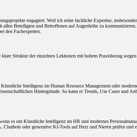
atungsprojekte engagiert. Weil ich seine fachliche Expertise, insbeson
mit allen Beteiligten und Betroffenen auf Augenhöhe zu kommunizieren.
ei den Fachexperten.
 klare Struktur der einzelnen Lektionen mit hohem Praxisbezug sorgen d
 um Künstliche Intelligenz im Human Resource Management oder moderne
nschaftlichen Hintergründe. So kann er Trends, Use Cases und Anbieter
r“, wenn es um Künstliche Intelligenz im HR und modernes Personalmana
, Chatbots oder generative KI-Tools auf Herz und Nieren prüfen und 