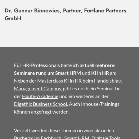
Dr. Gunnar Binnewies, Partner, Fortlane Partners
GmbH
Für HR-Professionals biete ich aktuell
mehrere
Seminare rund um Smart HRM
und
KI in HR
an:
Neben der
Masterclass KI in HR beim Handelsblatt
Management Campus
, gibt es noch ein Seminar bei
der
Haufe-Akademie
und ein weiteres an der
Digethic Business School
. Auch Inhouse-Trainings
können angefragt werden.
Vertieft werden diese Themen in zwei aktuellen
Büchern: Im
Fachbuch
„Smart HRM: Digitale Tools