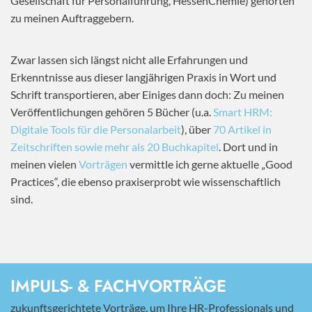
Gesellschaft für Personalführung, HessenChemie) gehörten
zu meinen Auftraggebern.
Zwar lassen sich längst nicht alle Erfahrungen und
Erkenntnisse aus dieser langjährigen Praxis in Wort und
Schrift transportieren, aber Einiges dann doch: Zu meinen
Veröffentlichungen gehören 5 Bücher (u.a.
Smart HRM:
Digitale Tools für die Personalarbeit
), über
70 Artikel in
Zeitschriften sowie mehr als 20 Buchkapitel
. Dort und in
meinen vielen
Vorträgen
vermittle ich gerne aktuelle „Good
Practices“, die ebenso praxiserprobt wie wissenschaftlich
sind.
IMPULS- & FACHVORTRÄGE
zukunftsgerichtete Vorträge, um Ihre HR-Professionals und