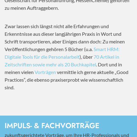
Gesellschaft für Personalführung, HessenChemie) gehörten
zu meinen Auftraggebern.
Zwar lassen sich längst nicht alle Erfahrungen und
Erkenntnisse aus dieser langjährigen Praxis in Wort und
Schrift transportieren, aber Einiges dann doch: Zu meinen
Veröffentlichungen gehören 5 Bücher (u.a.
Smart HRM:
Digitale Tools für die Personalarbeit
), über
70 Artikel in
Zeitschriften sowie mehr als 20 Buchkapitel
. Dort und in
meinen vielen
Vorträgen
vermittle ich gerne aktuelle „Good
Practices“, die ebenso praxiserprobt wie wissenschaftlich
sind.
IMPULS- & FACHVORTRÄGE
zukunftsgerichtete Vorträge, um Ihre HR-Professionals und