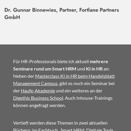
Dr. Gunnar Binnewies, Partner, Fortlane Partners
GmbH
Für HR-Professionals biete ich aktuell
mehrere
Seminare rund um Smart HRM
und
KI in HR
an:
Neben der
Masterclass KI in HR beim Handelsblatt
Management Campus
, gibt es noch ein Seminar bei
der
Haufe-Akademie
und ein weiteres an der
Digethic Business School
. Auch Inhouse-Trainings
können angefragt werden.
Vertieft werden diese Themen in zwei aktuellen
Büchern: Im
Fachbuch
„Smart HRM: Digitale Tools