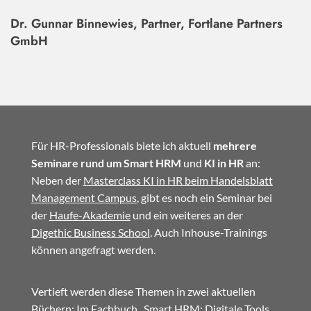
Dr. Gunnar Binnewies, Partner, Fortlane Partners
GmbH
Für HR-Professionals biete ich aktuell
mehrere
Seminare rund um Smart HRM
und
KI in HR
an:
Neben der
Masterclass KI in HR beim Handelsblatt
Management Campus
, gibt es noch ein Seminar bei
der
Haufe-Akademie
und ein weiteres an der
Digethic Business School
. Auch Inhouse-Trainings
können angefragt werden.
Vertieft werden diese Themen in zwei aktuellen
Büchern: Im
Fachbuch
„Smart HRM: Digitale Tools