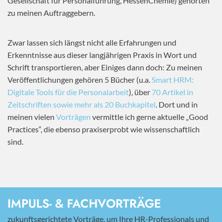
Gesellschaft für Personalführung, HessenChemie) gehörten
zu meinen Auftraggebern.
Zwar lassen sich längst nicht alle Erfahrungen und
Erkenntnisse aus dieser langjährigen Praxis in Wort und
Schrift transportieren, aber Einiges dann doch: Zu meinen
Veröffentlichungen gehören 5 Bücher (u.a.
Smart HRM:
Digitale Tools für die Personalarbeit
), über
70 Artikel in
Zeitschriften sowie mehr als 20 Buchkapitel
. Dort und in
meinen vielen
Vorträgen
vermittle ich gerne aktuelle „Good
Practices“, die ebenso praxiserprobt wie wissenschaftlich
sind.
IMPULS- & FACHVORTRÄGE
zukunftsgerichtete Vorträge, um Ihre HR-Professionals und