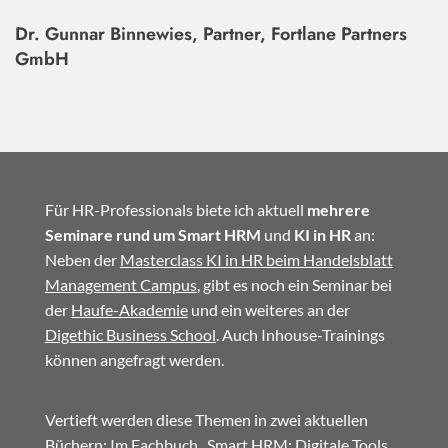
Dr. Gunnar Binnewies, Partner, Fortlane Partners
GmbH
Für HR-Professionals biete ich aktuell
mehrere
Seminare rund um Smart HRM
und
KI in HR
an:
Neben der
Masterclass KI in HR beim Handelsblatt
Management Campus
, gibt es noch ein Seminar bei
der
Haufe-Akademie
und ein weiteres an der
Digethic Business School
. Auch Inhouse-Trainings
können angefragt werden.
Vertieft werden diese Themen in zwei aktuellen
Büchern: Im
Fachbuch
„Smart HRM: Digitale Tools