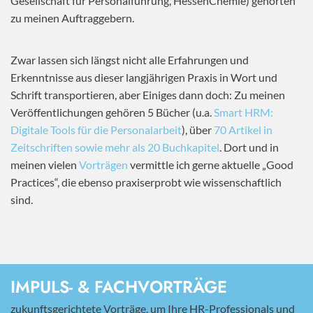
Gesellschaft für Personalführung, HessenChemie) gehörten
zu meinen Auftraggebern.
Zwar lassen sich längst nicht alle Erfahrungen und
Erkenntnisse aus dieser langjährigen Praxis in Wort und
Schrift transportieren, aber Einiges dann doch: Zu meinen
Veröffentlichungen gehören 5 Bücher (u.a.
Smart HRM:
Digitale Tools für die Personalarbeit
), über
70 Artikel in
Zeitschriften sowie mehr als 20 Buchkapitel
. Dort und in
meinen vielen
Vorträgen
vermittle ich gerne aktuelle „Good
Practices“, die ebenso praxiserprobt wie wissenschaftlich
sind.
IMPULS- & FACHVORTRÄGE
zukunftsgerichtete Vorträge, um Ihre HR-Professionals und