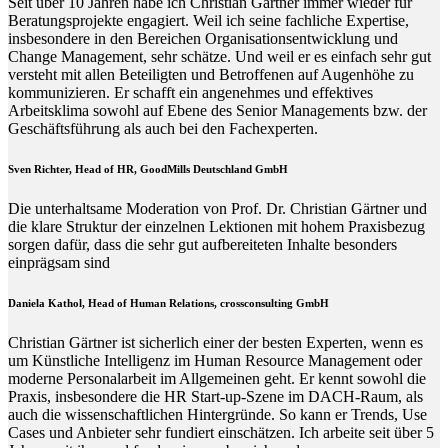
Seit über 10 Jahren habe ich Christian Gärtner immer wieder für
Beratungsprojekte engagiert. Weil ich seine fachliche Expertise,
insbesondere in den Bereichen Organisationsentwicklung und
Change Management, sehr schätze. Und weil er es einfach sehr gut
versteht mit allen Beteiligten und Betroffenen auf Augenhöhe zu
kommunizieren. Er schafft ein angenehmes und effektives
Arbeitsklima sowohl auf Ebene des Senior Managements bzw. der
Geschäftsführung als auch bei den Fachexperten.
Sven Richter, Head of HR,
GoodMills Deutschland
GmbH
Die unterhaltsame Moderation von Prof. Dr. Christian Gärtner und
die klare Struktur der einzelnen Lektionen mit hohem Praxisbezug
sorgen dafür, dass die sehr gut aufbereiteten Inhalte besonders
einprägsam sind
Daniela Kathol, Head of Human Relations, crossconsulting GmbH
Christian Gärtner ist sicherlich einer der besten Experten, wenn es
um Künstliche Intelligenz im Human Resource Management oder
moderne Personalarbeit im Allgemeinen geht. Er kennt sowohl die
Praxis, insbesondere die HR Start-up-Szene im DACH-Raum, als
auch die wissenschaftlichen Hintergründe. So kann er Trends, Use
Cases und Anbieter sehr fundiert einschätzen. Ich arbeite seit über 5