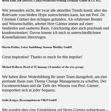
Bernd Eidel, HR Director, Canon Production Printing Germany GmbH & Co. KG.
Wer jemanden sucht, der zwar alle aktuellen Trends kennt, aber das
Relevante vom bloßen Hype unterscheiden kann, hat mit Prof. Dr.
Christian Gärtner den richtigen gefunden. Als erfahrener Berater
und Wissenschaftler, arbeitet Herr Gärtner immer auf einer
fundierten und sauberen Basis. Gleichzeitig aber auch praxisnah und
kundenorientiert. Davon konnte ich mich in unterschiedlichsten
Konstellationen überzeugen.
Martin Köhler, Leiter Ausbildung Siemens Mobility GmbH
Great inspiration! Thanks so much for this impulse!
Michael Kellerer, Head of IT, limango (A member of the otto group)
Wir haben diese Weiterbildung für unser Team dazugeholt, um eine
profunde Basis zum Thema Change Management zu schaffen. Der
Facettenreichtum und die Tiefe des Wissens von Prof. Gärtner
transportiert sich in jeder Sequenz.
Stella Krüger, Beratungsleiterin VBLP GmbH
Wir wurden über eine Empfehlung auf Herrn Gärtner aufmerksam –