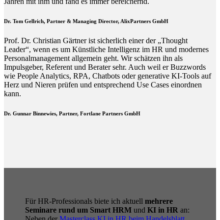
Jahren mit ihm und fand es immer bereichernd.
Dr. Tom Gellrich, Partner & Managing Director, AlixPartners GmbH
Prof. Dr. Christian Gärtner ist sicherlich einer der „Thought
Leader“, wenn es um Künstliche Intelligenz im HR und modernes
Personalmanagement allgemein geht. Wir schätzen ihn als
Impulsgeber, Referent und Berater sehr. Auch weil er Buzzwords
wie People Analytics, RPA, Chatbots oder generative KI-Tools auf
Herz und Nieren prüfen und entsprechend Use Cases einordnen
kann.
Dr. Gunnar Binnewies, Partner, Fortlane Partners GmbH
Für HR-Professionals biete ich aktuell
mehrere
Seminare rund um Smart HRM
und
KI in HR
an:
Neben der
Masterclass KI in HR beim Handelsblatt