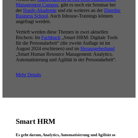
Management Campus
, gibt es noch ein Seminar bei
der
Haufe-Akademie
und ein weiteres an der
Digethic
Business School
. Auch Inhouse-Trainings können
angefragt werden.
Vertieft werden diese Themen in zwei aktuellen
Büchern: Im
Fachbuch
„Smart HRM: Digitale Tools
für die Personalarbeit“ (die zweite Auflage ist im
August 2024 erschienen) und im
Herausgeberband
„Smart Human Resource Management: Analytics,
Automatisierung und Agilität in der Personalarbeit“.
Mehr Details
Smart HRM
Es geht darum, Analytics, Automatisierung und Agilität so