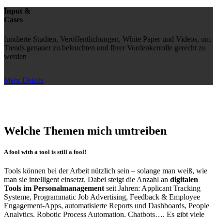
Input &
Cases
fundierte Studien, Veröffentlichungen, White Paper und Videos, um
Trends genauer zu beleuchten und Ihrer Vordenkerrolle gerecht zu
werden
Mehr Details
Welche Themen mich umtreiben
A fool with a tool is still a fool!
Tools können bei der Arbeit nützlich sein – solange man weiß, wie
man sie intelligent einsetzt. Dabei steigt die Anzahl an
digitalen
Tools im Personalmanagement
seit Jahren: Applicant Tracking
Systeme, Programmatic Job Advertising, Feedback & Employee
Engagement-Apps, automatisierte Reports und Dashboards, People
Analytics, Robotic Process Automation, Chatbots…. Es gibt viele