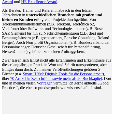
Award
und
HR Excellence Award
.
Als Berater, Trainer und Referent habe ich in den letzten
Jahrzehnten in
unterschiedlichen Branchen mit großen und
kleineren Kunden
erfolgreich Projekte durchgeführt: Von
Telekommunikationsfirmen (z.B. Telekom, Telefónica o2,
Vodafone) über Software- und Technologieanbieter (z.B. Bosch,
SAP, Siemens) bis hin zu Nachrichtenagenturen (z.B. dpa) und
Beratungshäusern (z.B. goetzpartners, Porsche Consulting, Roland
Berger). Auch Non-profit Organisationen (z.B. Bundesverband der
Personalmanager, Deutsche Gesellschaft für Personalführung,
HessenChemie) gehörten zu meinen Auftraggebern.
Zwar lassen sich längst nicht alle Erfahrungen und Erkenntnisse aus
dieser langjährigen Praxis in Wort und Schrift transportieren, aber
Einiges dann doch: Zu meinen Veröffentlichungen gehören 5
Bücher (u.a.
Smart HRM: Digitale Tools für die Personalarbeit
),
über
70 Artikel in Zeitschriften sowie mehr als 20 Buchkapitel
. Dort
und in meinen vielen
Vorträgen
vermittle ich gerne aktuelle „Good
Practices“, die ebenso praxiserprobt wie wissenschaftlich sind.