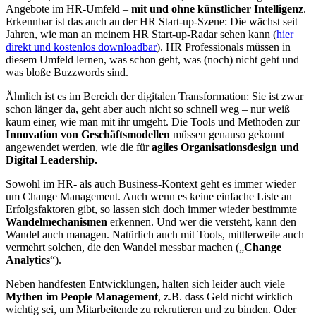
Angebote im HR-Umfeld –
mit und ohne künstlicher Intelligenz
.
Erkennbar ist das auch an der HR Start-up-Szene: Die wächst seit
Jahren, wie man an meinem HR Start-up-Radar sehen kann (
hier
direkt und kostenlos downloadbar
). HR Professionals müssen in
diesem Umfeld lernen, was schon geht, was (noch) nicht geht und
was bloße Buzzwords sind.
Ähnlich ist es im Bereich der digitalen Transformation: Sie ist zwar
schon länger da, geht aber auch nicht so schnell weg – nur weiß
kaum einer, wie man mit ihr umgeht. Die Tools und Methoden zur
Innovation von Geschäftsmodellen
müssen genauso gekonnt
angewendet werden, wie die für
agiles Organisationsdesign und
Digital Leadership.
Sowohl im HR- als auch Business-Kontext geht es immer wieder
um Change Management. Auch wenn es keine einfache Liste an
Erfolgsfaktoren gibt, so lassen sich doch immer wieder bestimmte
Wandelmechanismen
erkennen. Und wer die versteht, kann den
Wandel auch managen. Natürlich auch mit Tools, mittlerweile auch
vermehrt solchen, die den Wandel messbar machen („
Change
Analytics
“).
Neben handfesten Entwicklungen, halten sich leider auch viele
Mythen im People Management
, z.B. dass Geld nicht wirklich
wichtig sei, um Mitarbeitende zu rekrutieren und zu binden. Oder