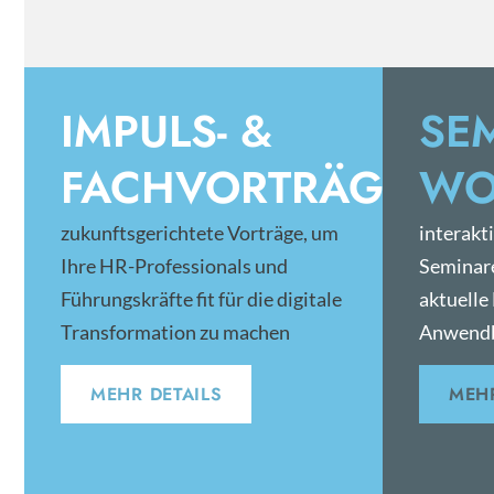
IMPULS- &
SE
FACHVORTRÄGE
WO
zukunftsgerichtete Vorträge, um
interakt
Ihre HR-Professionals und
Seminar
Führungskräfte fit für die digitale
aktuelle
Transformation zu machen
Anwendb
MEHR DETAILS
MEHR