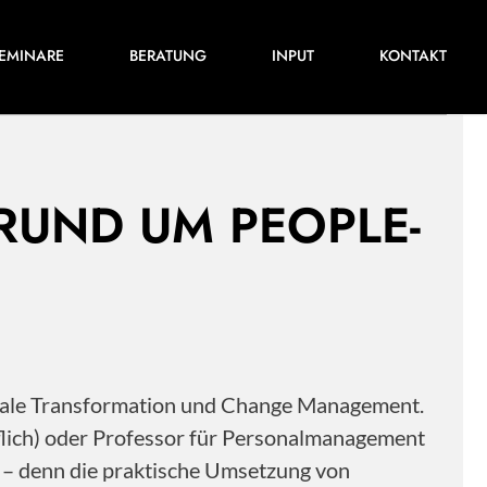
Für ihre nächste Konferenz, ihr nächstes
EMINARE
BERATUNG
INPUT
KONTAKT
Training oder Projekt.
 RUND UM PEOPLE-
itale Transformation und Change Management.
flich) oder Professor für Personalmanagement
s – denn die praktische Umsetzung von