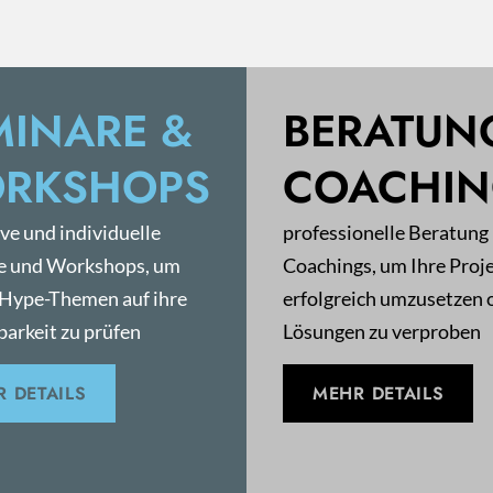
MINARE &
BERATUN
RKSHOPS
COACHI
ive und individuelle
professionelle Beratung
e und Workshops, um
Coachings, um Ihre Proj
 Hype-Themen auf ihre
erfolgreich umzusetzen 
arkeit zu prüfen
Lösungen zu verproben
 DETAILS
MEHR DETAILS