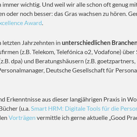
 immer wichtig. Und weil wir alle schon oft genug m
aben oder noch besser: das Gras wachsen zu hören. Ge
xcellence Award
.
n letzten Jahrzehnten in
unterschiedlichen Branchen
irmen (z.B. Telekom, Telefónica o2, Vodafone) über 
(z.B. dpa) und Beratungshäusern (z.B. goetzpartners
 Personalmanager, Deutsche Gesellschaft für Perso
nd Erkenntnisse aus dieser langjährigen Praxis in Wo
Bücher (u.a.
Smart HRM: Digitale Tools für die Perso
elen
Vorträgen
vermittle ich gerne aktuelle „Good Pra