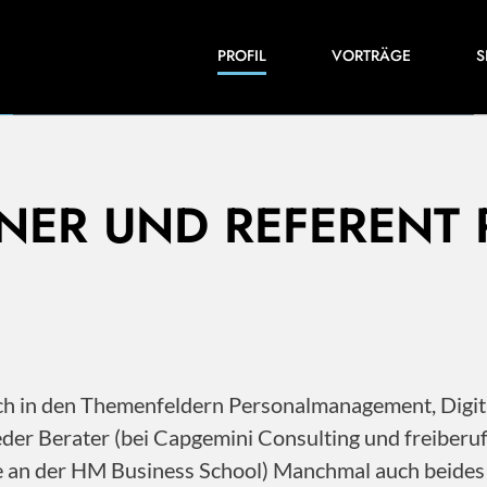
Einblicke in meine Arbeiten und Expertise:
PROFIL
VORTRÄGE
S
Veröffentlichungen, Videos und vieles mehr.
INER UND REFERENT
 ich in den Themenfeldern Personalmanagement, Dig
der Berater (bei Capgemini Consulting und freiberu
ile an der HM Business School) Manchmal auch beide