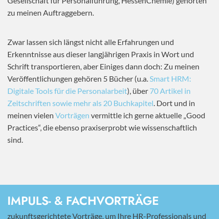
Gesellschaft für Personalführung, HessenChemie) gehörten
zu meinen Auftraggebern.
Zwar lassen sich längst nicht alle Erfahrungen und
Erkenntnisse aus dieser langjährigen Praxis in Wort und
Schrift transportieren, aber Einiges dann doch: Zu meinen
Veröffentlichungen gehören 5 Bücher (u.a.
Smart HRM:
Digitale Tools für die Personalarbeit
), über
70 Artikel in
Zeitschriften sowie mehr als 20 Buchkapitel
. Dort und in
meinen vielen
Vorträgen
vermittle ich gerne aktuelle „Good
Practices“, die ebenso praxiserprobt wie wissenschaftlich
sind.
IMPULS- & FACHVORTRÄGE
zukunftsgerichtete Vorträge, um Ihre HR-Professionals und