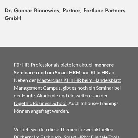
Dr. Gunnar Binnewies, Partner, Fortlane Partners
GmbH
Für HR-Professionals biete ich aktuell
mehrere
Seminare rund um Smart HRM
und
KI in HR
an:
Neben der
Masterclass KI in HR beim Handelsblatt
Management Campus
, gibt es noch ein Seminar bei
der
Haufe-Akademie
und ein weiteres an der
Digethic Business School
. Auch Inhouse-Trainings
können angefragt werden.
Vertieft werden diese Themen in zwei aktuellen
Büchern: Im
Fachbuch
„Smart HRM: Digitale Tools