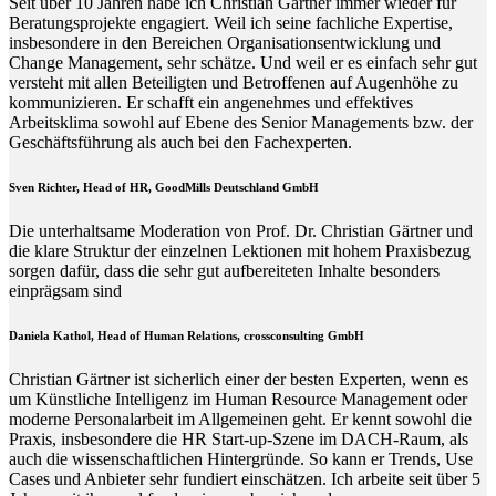
Seit über 10 Jahren habe ich Christian Gärtner immer wieder für
Beratungsprojekte engagiert. Weil ich seine fachliche Expertise,
insbesondere in den Bereichen Organisationsentwicklung und
Change Management, sehr schätze. Und weil er es einfach sehr gut
versteht mit allen Beteiligten und Betroffenen auf Augenhöhe zu
kommunizieren. Er schafft ein angenehmes und effektives
Arbeitsklima sowohl auf Ebene des Senior Managements bzw. der
Geschäftsführung als auch bei den Fachexperten.
Sven Richter, Head of HR,
GoodMills Deutschland
GmbH
Die unterhaltsame Moderation von Prof. Dr. Christian Gärtner und
die klare Struktur der einzelnen Lektionen mit hohem Praxisbezug
sorgen dafür, dass die sehr gut aufbereiteten Inhalte besonders
einprägsam sind
Daniela Kathol, Head of Human Relations, crossconsulting GmbH
Christian Gärtner ist sicherlich einer der besten Experten, wenn es
um Künstliche Intelligenz im Human Resource Management oder
moderne Personalarbeit im Allgemeinen geht. Er kennt sowohl die
Praxis, insbesondere die HR Start-up-Szene im DACH-Raum, als
auch die wissenschaftlichen Hintergründe. So kann er Trends, Use
Cases und Anbieter sehr fundiert einschätzen. Ich arbeite seit über 5