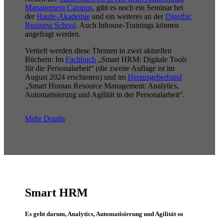
Management Campus
, gibt es noch ein Seminar bei
der
Haufe-Akademie
und ein weiteres an der
Digethic
Business School
. Auch Inhouse-Trainings können
angefragt werden.
Vertieft werden diese Themen in zwei aktuellen
Büchern: Im
Fachbuch
„Smart HRM: Digitale Tools
für die Personalarbeit“ (die zweite Auflage ist im
August 2024 erschienen) und im
Herausgeberband
„Smart Human Resource Management: Analytics,
Automatisierung und Agilität in der Personalarbeit“.
Mehr Details
Smart HRM
Es geht darum, Analytics, Automatisierung und Agilität so