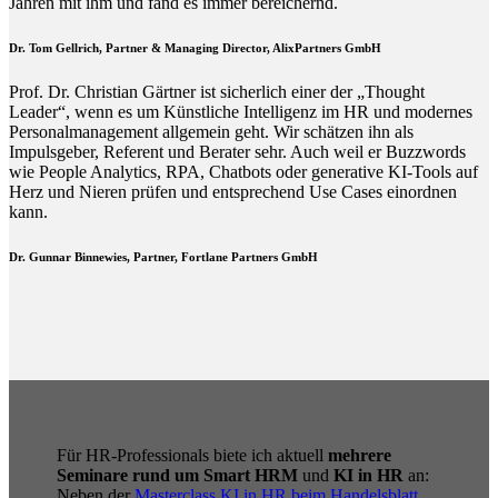
Jahren mit ihm und fand es immer bereichernd.
Dr. Tom Gellrich, Partner & Managing Director, AlixPartners GmbH
Prof. Dr. Christian Gärtner ist sicherlich einer der „Thought
Leader“, wenn es um Künstliche Intelligenz im HR und modernes
Personalmanagement allgemein geht. Wir schätzen ihn als
Impulsgeber, Referent und Berater sehr. Auch weil er Buzzwords
wie People Analytics, RPA, Chatbots oder generative KI-Tools auf
Herz und Nieren prüfen und entsprechend Use Cases einordnen
kann.
Dr. Gunnar Binnewies, Partner, Fortlane Partners GmbH
Für HR-Professionals biete ich aktuell
mehrere
Seminare rund um Smart HRM
und
KI in HR
an:
Neben der
Masterclass KI in HR beim Handelsblatt