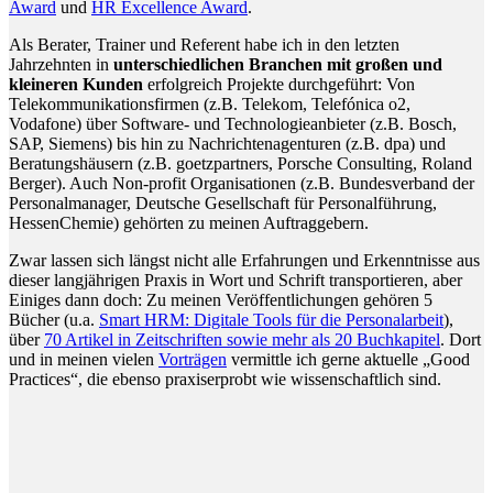
Award
und
HR Excellence Award
.
Als Berater, Trainer und Referent habe ich in den letzten
Jahrzehnten in
unterschiedlichen Branchen mit großen und
kleineren Kunden
erfolgreich Projekte durchgeführt: Von
Telekommunikationsfirmen (z.B. Telekom, Telefónica o2,
Vodafone) über Software- und Technologieanbieter (z.B. Bosch,
SAP, Siemens) bis hin zu Nachrichtenagenturen (z.B. dpa) und
Beratungshäusern (z.B. goetzpartners, Porsche Consulting, Roland
Berger). Auch Non-profit Organisationen (z.B. Bundesverband der
Personalmanager, Deutsche Gesellschaft für Personalführung,
HessenChemie) gehörten zu meinen Auftraggebern.
Zwar lassen sich längst nicht alle Erfahrungen und Erkenntnisse aus
dieser langjährigen Praxis in Wort und Schrift transportieren, aber
Einiges dann doch: Zu meinen Veröffentlichungen gehören 5
Bücher (u.a.
Smart HRM: Digitale Tools für die Personalarbeit
),
über
70 Artikel in Zeitschriften sowie mehr als 20 Buchkapitel
. Dort
und in meinen vielen
Vorträgen
vermittle ich gerne aktuelle „Good
Practices“, die ebenso praxiserprobt wie wissenschaftlich sind.