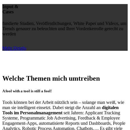
Input &
Cases
fundierte Studien, Veröffentlichungen, White Paper und Videos, um
Trends genauer zu beleuchten und Ihrer Vordenkerrolle gerecht zu
werden
Mehr Details
Welche Themen mich umtreiben
A fool with a tool is still a fool!
Tools können bei der Arbeit nützlich sein – solange man weiß, wie
man sie intelligent einsetzt. Dabei steigt die Anzahl an
digitalen
Tools im Personalmanagement
seit Jahren: Applicant Tracking
Systeme, Programmatic Job Advertising, Feedback & Employee
Engagement-Apps, automatisierte Reports und Dashboards, People
Analytics, Robotic Process Automation, Chatbots…. Es gibt viele