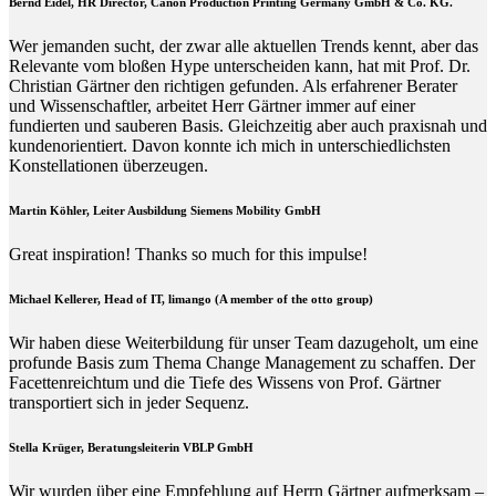
Bernd Eidel, HR Director, Canon Production Printing Germany GmbH & Co. KG.
Wer jemanden sucht, der zwar alle aktuellen Trends kennt, aber das
Relevante vom bloßen Hype unterscheiden kann, hat mit Prof. Dr.
Christian Gärtner den richtigen gefunden. Als erfahrener Berater
und Wissenschaftler, arbeitet Herr Gärtner immer auf einer
fundierten und sauberen Basis. Gleichzeitig aber auch praxisnah und
kundenorientiert. Davon konnte ich mich in unterschiedlichsten
Konstellationen überzeugen.
Martin Köhler, Leiter Ausbildung Siemens Mobility GmbH
Great inspiration! Thanks so much for this impulse!
Michael Kellerer, Head of IT, limango (A member of the otto group)
Wir haben diese Weiterbildung für unser Team dazugeholt, um eine
profunde Basis zum Thema Change Management zu schaffen. Der
Facettenreichtum und die Tiefe des Wissens von Prof. Gärtner
transportiert sich in jeder Sequenz.
Stella Krüger, Beratungsleiterin VBLP GmbH
Wir wurden über eine Empfehlung auf Herrn Gärtner aufmerksam –