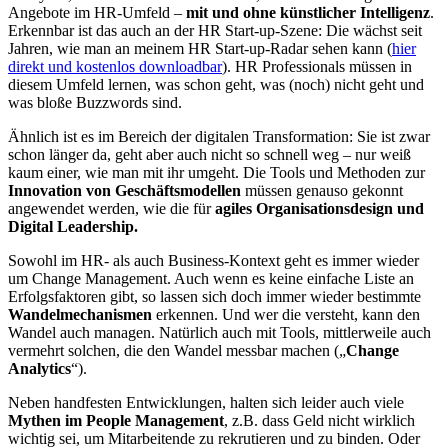
Angebote im HR-Umfeld –
mit und ohne künstlicher Intelligenz
.
Erkennbar ist das auch an der HR Start-up-Szene: Die wächst seit
Jahren, wie man an meinem HR Start-up-Radar sehen kann (
hier
direkt und kostenlos downloadbar
). HR Professionals müssen in
diesem Umfeld lernen, was schon geht, was (noch) nicht geht und
was bloße Buzzwords sind.
Ähnlich ist es im Bereich der digitalen Transformation: Sie ist zwar
schon länger da, geht aber auch nicht so schnell weg – nur weiß
kaum einer, wie man mit ihr umgeht. Die Tools und Methoden zur
Innovation von Geschäftsmodellen
müssen genauso gekonnt
angewendet werden, wie die für
agiles Organisationsdesign und
Digital Leadership.
Sowohl im HR- als auch Business-Kontext geht es immer wieder
um Change Management. Auch wenn es keine einfache Liste an
Erfolgsfaktoren gibt, so lassen sich doch immer wieder bestimmte
Wandelmechanismen
erkennen. Und wer die versteht, kann den
Wandel auch managen. Natürlich auch mit Tools, mittlerweile auch
vermehrt solchen, die den Wandel messbar machen („
Change
Analytics
“).
Neben handfesten Entwicklungen, halten sich leider auch viele
Mythen im People Management
, z.B. dass Geld nicht wirklich
wichtig sei, um Mitarbeitende zu rekrutieren und zu binden. Oder