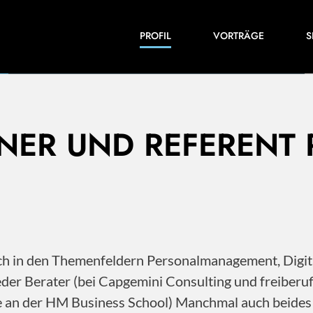
Einblicke in meine Arbeiten und Expertise:
PROFIL
VORTRÄGE
S
Veröffentlichungen, Videos und vieles mehr.
INER UND REFERENT
 ich in den Themenfeldern Personalmanagement, Dig
der Berater (bei Capgemini Consulting und freiberu
ile an der HM Business School) Manchmal auch beide