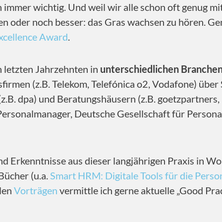
 immer wichtig. Und weil wir alle schon oft genug m
aben oder noch besser: das Gras wachsen zu hören. Ge
xcellence Award
.
n letzten Jahrzehnten in
unterschiedlichen Branchen
irmen (z.B. Telekom, Telefónica o2, Vodafone) über 
(z.B. dpa) und Beratungshäusern (z.B. goetzpartners
 Personalmanager, Deutsche Gesellschaft für Perso
nd Erkenntnisse aus dieser langjährigen Praxis in Wo
Bücher (u.a.
Smart HRM: Digitale Tools für die Perso
elen
Vorträgen
vermittle ich gerne aktuelle „Good Pra