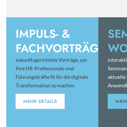
IMPULS- &
SE
FACHVORTRÄGE
WO
zukunftsgerichtete Vorträge, um
interakt
Ihre HR-Professionals und
Seminar
Führungskräfte fit für die digitale
aktuelle
Transformation zu machen
Anwendb
MEHR DETAILS
MEHR