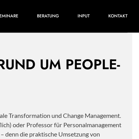
Für ihre nächste Konferenz, ihr nächstes
EMINARE
BERATUNG
INPUT
KONTAKT
Training oder Projekt.
 RUND UM PEOPLE-
itale Transformation und Change Management.
flich) oder Professor für Personalmanagement
s – denn die praktische Umsetzung von