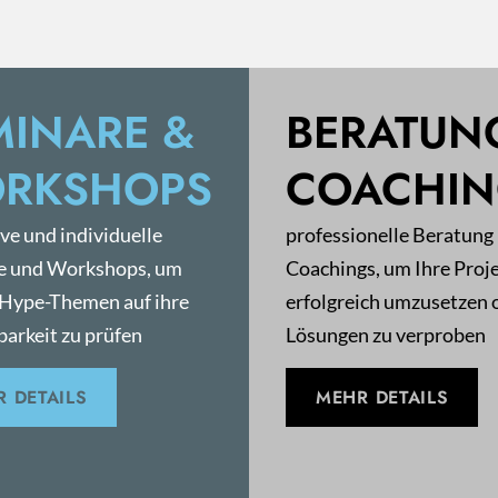
MINARE &
BERATUN
RKSHOPS
COACHI
ive und individuelle
professionelle Beratung
e und Workshops, um
Coachings, um Ihre Proj
 Hype-Themen auf ihre
erfolgreich umzusetzen 
arkeit zu prüfen
Lösungen zu verproben
 DETAILS
MEHR DETAILS