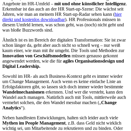
Angebote im HR-Umfeld –
mit und ohne künstlicher Intelligenz
.
Erkennbar ist das auch an der HR Start-up-Szene: Die wächst seit
Jahren, wie man an meinem HR Start-up-Radar sehen kann (
hier
direkt und kostenlos downloadbar
). HR Professionals müssen in
diesem Umfeld lernen, was schon geht, was (noch) nicht geht und
was bloße Buzzwords sind.
Ähnlich ist es im Bereich der digitalen Transformation: Sie ist zwar
schon länger da, geht aber auch nicht so schnell weg – nur weiß
kaum einer, wie man mit ihr umgeht. Die Tools und Methoden zur
Innovation von Geschäftsmodellen
müssen genauso gekonnt
angewendet werden, wie die für
agiles Organisationsdesign und
Digital Leadership.
Sowohl im HR- als auch Business-Kontext geht es immer wieder
um Change Management. Auch wenn es keine einfache Liste an
Erfolgsfaktoren gibt, so lassen sich doch immer wieder bestimmte
Wandelmechanismen
erkennen. Und wer die versteht, kann den
Wandel auch managen. Natürlich auch mit Tools, mittlerweile auch
vermehrt solchen, die den Wandel messbar machen („
Change
Analytics
“).
Neben handfesten Entwicklungen, halten sich leider auch viele
Mythen im People Management
, z.B. dass Geld nicht wirklich
wichtig sei, um Mitarbeitende zu rekrutieren und zu binden. Oder