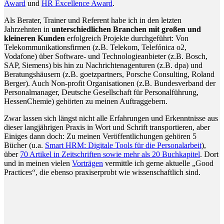
Award
und
HR Excellence Award
.
Als Berater, Trainer und Referent habe ich in den letzten
Jahrzehnten in
unterschiedlichen Branchen mit großen und
kleineren Kunden
erfolgreich Projekte durchgeführt: Von
Telekommunikationsfirmen (z.B. Telekom, Telefónica o2,
Vodafone) über Software- und Technologieanbieter (z.B. Bosch,
SAP, Siemens) bis hin zu Nachrichtenagenturen (z.B. dpa) und
Beratungshäusern (z.B. goetzpartners, Porsche Consulting, Roland
Berger). Auch Non-profit Organisationen (z.B. Bundesverband der
Personalmanager, Deutsche Gesellschaft für Personalführung,
HessenChemie) gehörten zu meinen Auftraggebern.
Zwar lassen sich längst nicht alle Erfahrungen und Erkenntnisse aus
dieser langjährigen Praxis in Wort und Schrift transportieren, aber
Einiges dann doch: Zu meinen Veröffentlichungen gehören 5
Bücher (u.a.
Smart HRM: Digitale Tools für die Personalarbeit
),
über
70 Artikel in Zeitschriften sowie mehr als 20 Buchkapitel
. Dort
und in meinen vielen
Vorträgen
vermittle ich gerne aktuelle „Good
Practices“, die ebenso praxiserprobt wie wissenschaftlich sind.