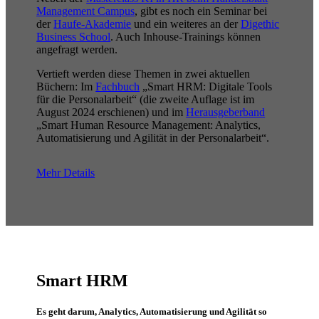
Management Campus
, gibt es noch ein Seminar bei
der
Haufe-Akademie
und ein weiteres an der
Digethic
Business School
. Auch Inhouse-Trainings können
angefragt werden.
Vertieft werden diese Themen in zwei aktuellen
Büchern: Im
Fachbuch
„Smart HRM: Digitale Tools
für die Personalarbeit“ (die zweite Auflage ist im
August 2024 erschienen) und im
Herausgeberband
„Smart Human Resource Management: Analytics,
Automatisierung und Agilität in der Personalarbeit“.
Mehr Details
Smart HRM
Es geht darum, Analytics, Automatisierung und Agilität so