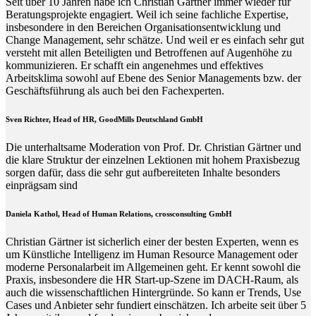
Seit über 10 Jahren habe ich Christian Gärtner immer wieder für
Beratungsprojekte engagiert. Weil ich seine fachliche Expertise,
insbesondere in den Bereichen Organisationsentwicklung und
Change Management, sehr schätze. Und weil er es einfach sehr gut
versteht mit allen Beteiligten und Betroffenen auf Augenhöhe zu
kommunizieren. Er schafft ein angenehmes und effektives
Arbeitsklima sowohl auf Ebene des Senior Managements bzw. der
Geschäftsführung als auch bei den Fachexperten.
Sven Richter, Head of HR,
GoodMills Deutschland
GmbH
Die unterhaltsame Moderation von Prof. Dr. Christian Gärtner und
die klare Struktur der einzelnen Lektionen mit hohem Praxisbezug
sorgen dafür, dass die sehr gut aufbereiteten Inhalte besonders
einprägsam sind
Daniela Kathol, Head of Human Relations, crossconsulting GmbH
Christian Gärtner ist sicherlich einer der besten Experten, wenn es
um Künstliche Intelligenz im Human Resource Management oder
moderne Personalarbeit im Allgemeinen geht. Er kennt sowohl die
Praxis, insbesondere die HR Start-up-Szene im DACH-Raum, als
auch die wissenschaftlichen Hintergründe. So kann er Trends, Use
Cases und Anbieter sehr fundiert einschätzen. Ich arbeite seit über 5