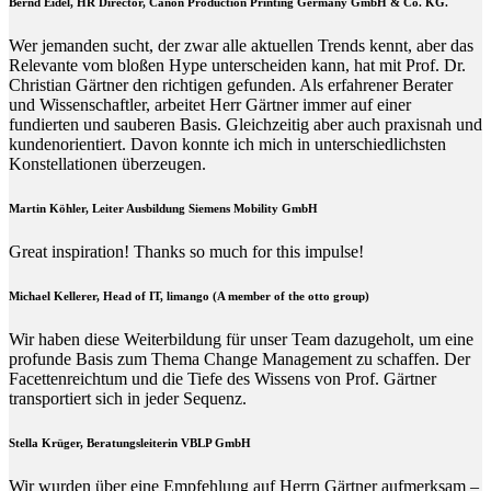
Bernd Eidel, HR Director, Canon Production Printing Germany GmbH & Co. KG.
Wer jemanden sucht, der zwar alle aktuellen Trends kennt, aber das
Relevante vom bloßen Hype unterscheiden kann, hat mit Prof. Dr.
Christian Gärtner den richtigen gefunden. Als erfahrener Berater
und Wissenschaftler, arbeitet Herr Gärtner immer auf einer
fundierten und sauberen Basis. Gleichzeitig aber auch praxisnah und
kundenorientiert. Davon konnte ich mich in unterschiedlichsten
Konstellationen überzeugen.
Martin Köhler, Leiter Ausbildung Siemens Mobility GmbH
Great inspiration! Thanks so much for this impulse!
Michael Kellerer, Head of IT, limango (A member of the otto group)
Wir haben diese Weiterbildung für unser Team dazugeholt, um eine
profunde Basis zum Thema Change Management zu schaffen. Der
Facettenreichtum und die Tiefe des Wissens von Prof. Gärtner
transportiert sich in jeder Sequenz.
Stella Krüger, Beratungsleiterin VBLP GmbH
Wir wurden über eine Empfehlung auf Herrn Gärtner aufmerksam –