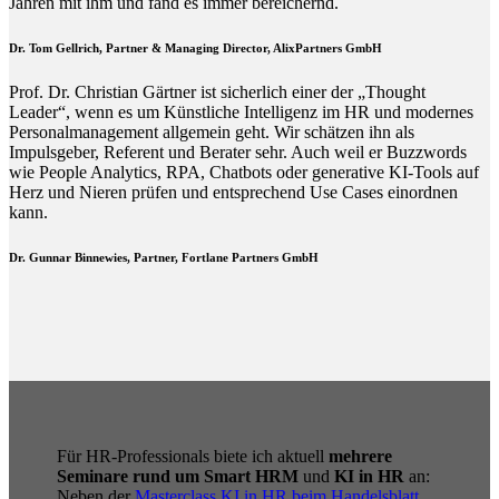
Jahren mit ihm und fand es immer bereichernd.
Dr. Tom Gellrich, Partner & Managing Director, AlixPartners GmbH
Prof. Dr. Christian Gärtner ist sicherlich einer der „Thought
Leader“, wenn es um Künstliche Intelligenz im HR und modernes
Personalmanagement allgemein geht. Wir schätzen ihn als
Impulsgeber, Referent und Berater sehr. Auch weil er Buzzwords
wie People Analytics, RPA, Chatbots oder generative KI-Tools auf
Herz und Nieren prüfen und entsprechend Use Cases einordnen
kann.
Dr. Gunnar Binnewies, Partner, Fortlane Partners GmbH
Für HR-Professionals biete ich aktuell
mehrere
Seminare rund um Smart HRM
und
KI in HR
an:
Neben der
Masterclass KI in HR beim Handelsblatt